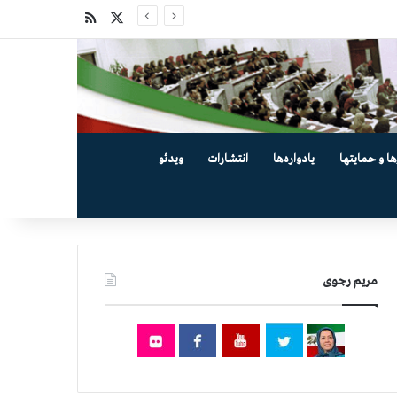
X
خوراک
ها و حمایتها
یادواره‌ها
انتشارات
ویدئو
مریم رجوی