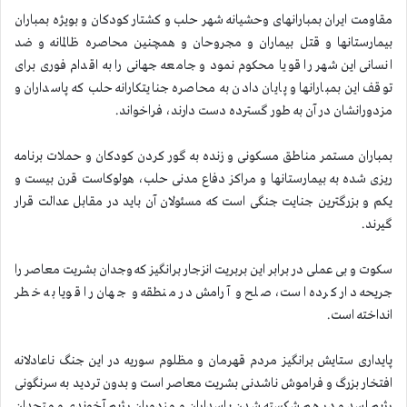
مقاومت ایران بمبارانهای وحشیانه شهر حلب و كشتار كودكان و بویژه بمباران
بیمارستانها و قتل بیماران و مجروحان و همچنین محاصره ظالمانه و ضد
انسانی این شهر را قویا محكوم نمود و جامعه جهانی را به اقدام فوری برای
توقف این بمبارانها و پایان دادن به محاصره جنایتكارانه حلب كه پاسداران و
مزدورانشان در آن به طور گسترده دست دارند، فراخواند.
بمباران مستمر مناطق مسکونی و زنده به گور کردن کودکان و حملات برنامه
ریزی شده به بیمارستانها و مراکز دفاع مدنی حلب، هولوکاست قرن بیست و
یكم و بزرگترین جنایت جنگی است كه مسئولان آن باید در مقابل عدالت قرار
گیرند.
سكوت و بی عملی در برابر این بربریت انزجار برانگیز كه وجدان بشریت معاصر را
جریحه دار كرده است، صلح و آرامش در منطقه و جهان را قویا به خطر
انداخته است.
پایداری ستایش برانگیز مردم قهرمان و مظلوم سوریه در این جنگ ناعادلانه
افتخار بزرگ و فراموش ناشدنی بشریت معاصر است و بدون تردید به سرنگونی
رژیم اسد و در هم شكسته شدن پاسداران و مزدوران رژیم آخوندی و متحدان