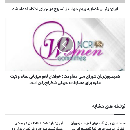
ی
س
ایران: رئیس قضاییه رژیم خواستار تسریع در اجرای احكام اعدام شد
ق
ض
ک
ا
م
ی
ی
ی
س
ه
ی
ر
و
ژ
ن
ی
ز
م
ن
خ
ا
کمیسیون زنان شورای ملی مقاومت: خواهان لغو میزبانی نظام ولایت
و
ن
فقیه برای مسابقات جهانی شطرنج زنان است
ا
ش
س
و
ت
ر
نوشته های مشابه
ا
ا
ر
ی
ت
م
خامنه ای برای گسترش اعزام مزدوران
ایران: بازداشت 1500 تن در جشن
س
ل
افغانی به سوریه به آنها تابعیت ایرانی
چهارشنبه سوری و فراخوان به آزادی