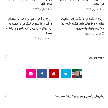
ر
ی
می دهد
فوری آنها
ی
م
17 مارس 2017
15 مارس 2017
ع
ق
د
ا
ایران: شعارهای « مرگ بر اصل ولایت
ایران: به آتش کشیدن عکس خامنه ای،
ر
و
فقیه » و «آخوند باید كشته شه» در
درگیری با نیروی انتظامی و حمله به
ا
م
جشن چهارشنبه سوری
ارگانهای سرکوبگر در جشن چهارشنبه
ج
ت
سوری
14 مارس 2017
ر
:
14 مارس 2017
ا
خ
ی
و
ا
ا
ح
ه
مریم رجوی
ك
ا
ا
ن
م
ل
ا
غ
ع
و
د
م
ا
ی
پیام‌های رئیس جمهور برگزیده مقاومت
م
ز
ش
ب
د
ا