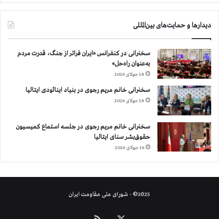
ا
ب
دیدارها و حمایت‌های بین‌المللی
ق
ا
ت
سخنرانی در کنفرانس «ایران فراتر از جنگ، قدرت مردم
ج
به‌عنوان راه‌حل»
ه
18 جولای 2026
ا
ن
سخنرانی خانم مریم رجوی در بنیاد اینائودی ایتالیا
ی
18 جولای 2026
ش
ط
سخنرانی خانم مریم رجوی در جلسه استماع کمیسیون
ر
حقوق‌بشر سنای ایتالیا
ن
ج
16 جولای 2026
ز
ن
ا
ن
2025© - شورای ملی مقاومت ایران
ا
س
X
خوراک