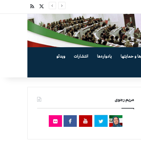
X
خوراک
ها و حمایتها
یادواره‌ها
انتشارات
ویدئو
مریم رجوی