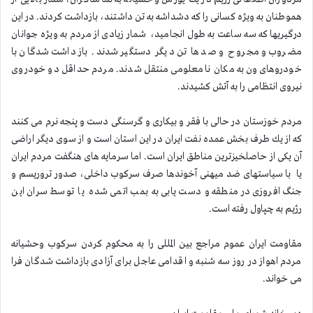
هموطنان به ویژه كسانی را كه دشداشه به تن داشتند، بازداشت كردند. در این
درگیریها كه سه ساعت به طول انجامید، شمار زیادی از مردم به ویژه جوانان
مضروب و مجروح و صدها تن دیگر دستگیر شدند. بازداشت شدگان با
خودروهای ون به مكان نامعلومی منتقل شدند. مردم حداقل دو خودروی
نیروی انتظامی را به آتش کشیدند.
مردم خوزستان در حالی با فقر و بیكاری و گرسنگی دست و پنجه نرم می كنند
كه از یك طرف بخش عمده نفت ایران در این استان است و از سوی دیگر اراضی
آن یكی از حاصلخیزترین مناطق ایران است. اما سرمایه های هنگفت مردم ایران
یا با سیاستهای ضد میهنی آخوندها صرف سركوب داخلی، صدور تروریسم و
جنگ افروزی در منطقه و دست یابی به بمب اتمی شده یا توسط سران این
رژیم به چپاول رفته است.
مقاومت ایران عموم مراجع بین المللی را به محكوم كردن سركوب وحشیانه
مردم اهواز در روز سه شنبه و اقدامی عاجل برای آزادی بازداشت شدگان فرا
می خواند.