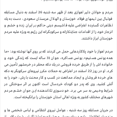
مردم و جوانان دلیر اهوازی بعد از ظهر سه شنبه 26 اسفند به دنبال مسابقه
فوتبال بین تیمهای فولاد خوزستان و الهلال عربستان سعودی، دست به یك
تظاهرات گسترده اعتراضی علیه فاشیسم دینی حاكم بر ایران زده و خشم و
انزجار خود را از اقدامات جنایتكارانه و سركوبگرانه این رژیم به ویژه علیه مردم
خوزستان ابراز داشتند.
مردم اهواز با خود پلاكاردهایی حمل می كردند كه بر روی آنها نوشته بود: «ما
همه یونس هستیم». یونس عساكره، جوان 31 ساله ایست كه زندگی خود و
خانواده اش را از طریق خرده فروشی در یك دكه محقر در خرمشهر تأمین می
كرد. او در روز 22 اسفند در اعتراض به حملات مكرر نیروهای سركوبگر به دكه
های خرده فروشان و ایجاد ممانعت در كسب و كار محنت بارش، خود را به
آتش كشید. وی كه پدر دو كودك خردسال است اكنون بر اثر سوختگی در
شرایط وخیمی به سر می برد. خودسوزی تكاندهنده این جوان خشم مردم
شهرهای مختلف كشور به ویژه اهالی استان خوزستان را برانگیخته است.
در جریان مسابقه روز سه شنبه ، عوامل نیروی انتظامی و لباس شخصی ها و
مزدوران اطلاعاتی رژیم در یك یورش وحشیانه به تماشاگران، شمار بالایی از