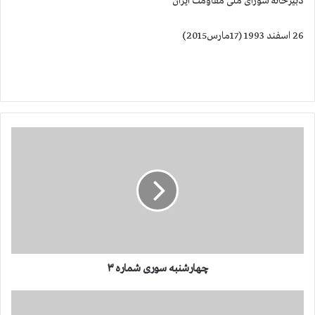
دبیرخانه شورای ملی مقاومت ایران
26 اسفند 1993 (17مارس2015)
چ
ه
ا
ر
ش
ن
ب
ه
س
و
چهارشنبه سوری شماره ۳
ر
ی
چ
ش
ه