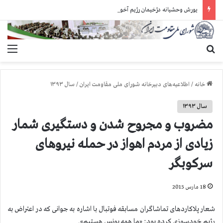
یورش وحشیانه دژخیمان رژیم آخوندی به بند ۷ زندان اوین و ضرب‌وجرح زندانیان سیاسی
جستجو برای
منو
خانه
/
اطلاعیه‌های دبیرخانه شورای ملی مقاومت ایران
/
سال ۱۳۹۳
سال ۱۳۹۳
مضروب و مجروح شدن و دستگیری شمار
زیادی از مردم اهواز در حمله نیروهای
سركوبگر
18 مارس 2015
شعار پلاكاردهای تماشاگران مسابقه فوتبال با اشاره به جوانی كه در اعتراض به
رژیم خودسوزی كرده بود: «ما همه یونس هستیم».