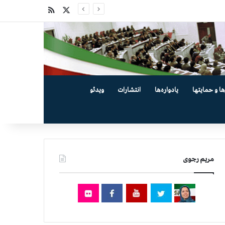
X
خوراک
ها و حمایتها
یادواره‌ها
انتشارات
ویدئو
مریم رجوی