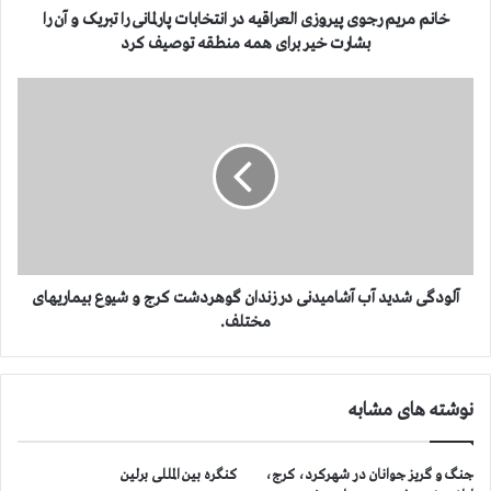
ج
خانم مریم رجوی پیروزی العراقیه در انتخابات پارلمانی را تبریک و آن را
و
بشارت خیر برای همه منطقه توصیف کرد
ی
پ
آ
ی
ل
ر
و
و
د
ز
گ
ی
ی
ا
ش
ل
د
ع
ی
ر
د
آلودگی شدید آب آشامیدنی در زندان گوهردشت کرج و شیوع بیماریهای
ا
آ
مختلف.
ق
ب
ی
آ
ه
ش
نوشته های مشابه
د
ا
ر
م
ا
ی
جنگ و گریز جوانان در شهرکرد، کرج،
کنگره بین المللی برلین
ن
د