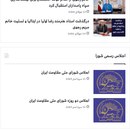
و
ی
سپاه پاسداران استقبال کرد
آ
و
13 جولای 2026
ن
ع
ر
ب
درگذشت استاد هنرمند رضا اولیا در ایتالیا و تسلیت خانم
ا
ی
مریم رجوی
ب
م
10 جولای 2026
ش
ا
ا
ر
ر
ی
ت
اجلاس رسمی شورا
ه
خ
ا
ی
ی
اجلاس شورای ملی مقاومت ایران
ر
م
11 سپتامبر 2025
ب
خ
ر
ت
ا
ل
ی
ف
اجلاس دو روزه شورای ملی مقاومت ایران
ه
.
11 سپتامبر 2025
م
ه
م
ن