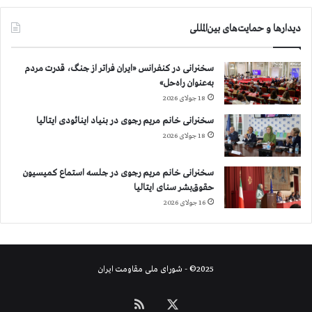
ط
ق
دیدارها و حمایت‌های بین‌المللی
ه
ت
سخنرانی در کنفرانس «ایران فراتر از جنگ، قدرت مردم
و
به‌عنوان راه‌حل»
ص
ی
18 جولای 2026
ف
سخنرانی خانم مریم رجوی در بنیاد اینائودی ایتالیا
ک
18 جولای 2026
ر
د
سخنرانی خانم مریم رجوی در جلسه استماع کمیسیون
حقوق‌بشر سنای ایتالیا
16 جولای 2026
2025© - شورای ملی مقاومت ایران
X
خوراک