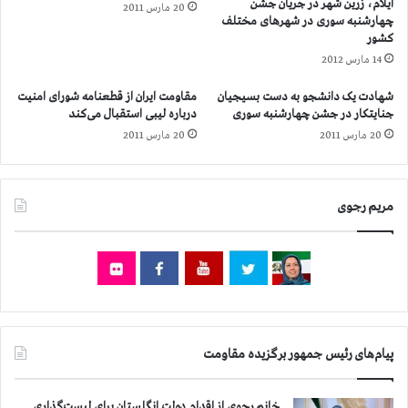
ایلام، زرین شهر در جریان جشن
ت
20 مارس 2011
ن
چهارشنبه سوری در شهرهای مختلف
خ
ی
کشور
ا
د
14 مارس 2012
ب
ر
ا
ز
شهادت یک دانشجو به دست بسیجیان
مقاومت ایران از قطعنامه شورای امنیت
ت
ن
جنایتکار در جشن چهارشنبه سوری
درباره لیبی استقبال می‌کند
پ
د
20 مارس 2011
20 مارس 2011
ا
ا
ر
ن
ل
گ
م
و
مریم رجوی
ا
ه
ن
ر
ی
د
ر
ش
ا
ت
ت
ک
ب
ر
ر
پیام‌های رئیس جمهور برگزیده مقاومت
ج
ی
و
ک
ش
خانم رجوی از اقدام دولت انگلستان برای لیست‌گذاری