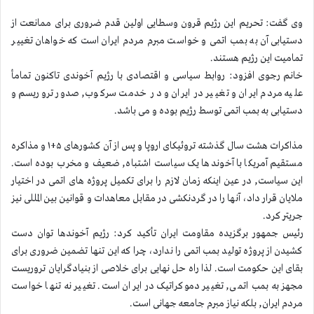
وی گفت: تحریم این رژیم قرون وسطایی اولین قدم ضروری برای ممانعت از
دستیابی آن به بمب اتمی و خواست مبرم مردم ایران است که خواهان تغییر
تمامیت این رژیم هستند.
خانم رجوی افزود: روابط سیاسی و اقتصادی با رژیم آخوندی تاکنون تمامأ
علیه مردم ایران و تغییر در ایران و در خدمت سرکوب, صدور تروریسم و
دستیابی به بمب اتمی توسط رژیم بوده و می باشد.
مذاکرات هشت سال گذشته تروئیکای اروپا و پس از آن کشورهای ۵+۱ و مذاکره
مستقیم آمریکا با آخوندها یک سیاست اشتباه, ضعیف و مخرب بوده است.
این سیاست, در عین اینکه زمان لازم را برای تکمیل پروژه های اتمی در اختیار
ملایان قرار داد، آنها را در گردنکشی در مقابل معاهدات و قوانین بین المللی نیز
جریتر کرد.
رئیس جمهور برگزیده مقاومت ایران تأکید کرد: رژیم آخوندها توان دست
کشیدن از پروژه تولید بمب اتمی را ندارد، چرا که این تنها تضمین ضروری برای
بقای این حکومت است. لذا راه حل نهایی برای خلاصی از بنیادگرایان تروریست
مجهز به بمب اتمی, تغییر دموکراتیک در ایران است. تغییر نه تنها خواست
مردم ایران, بلکه نیاز مبرم جامعه جهانی است.