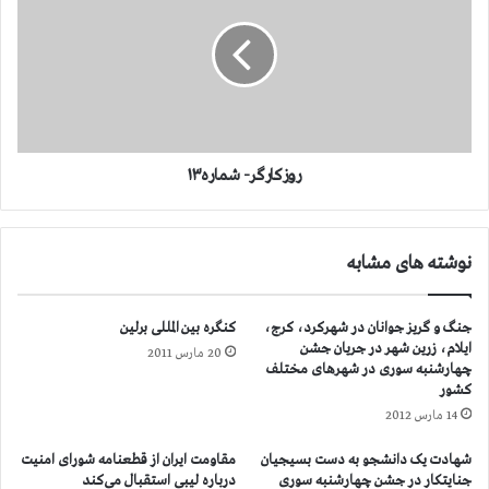
ه
ز
۱
ک
۱
ا
ر
گ
ر
-
ش
روزکارگر- شماره۱۳
م
ا
ر
نوشته های مشابه
ه
۱
۳
جنگ و گریز جوانان در شهرکرد، کرج،
کنگره بین المللی برلین
ایلام، زرین شهر در جریان جشن
20 مارس 2011
چهارشنبه سوری در شهرهای مختلف
کشور
14 مارس 2012
شهادت یک دانشجو به دست بسیجیان
مقاومت ایران از قطعنامه شورای امنیت
جنایتکار در جشن چهارشنبه سوری
درباره لیبی استقبال می‌کند