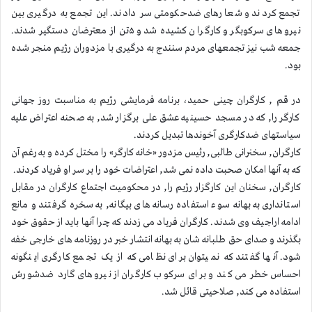
تجمع کردند و شعارهای ضدحکومتی سر دادند. این تجمع به درگیری بین
نیروهای سرکوبگر و کارگران کشیده شد و ۵تن از معترضان دستگیر شدند.
جمعه شب نیز تجمعهای مردم سنندج به درگیری با مزدوران رژیم منجر شده
بود.
در قم , کارگران چینی حمید، برنامه فرمایشی رژیم به مناسبت روز جهانی
کارگر را, که در مسجد حسینیه عشق علی برگزار شد, به صحنه اعتراض علیه
سیاستهای ضدکارگری آخوندها تبدیل کردند.
کارگران, سخنرانی طالبی, رئیس مزدور «خانه کارگر» را مختل کرده و به رغم آن
که به آنها امکان صحبت داده نمی شد, اعتراضات خود را بر سر او فریاد کردند.
کارگران, سخنان این کارگزار رژیم را, در محکومیت اجتماع کارگران در مقابل
استانداری به بهانه سوء استفاده رسانه های بیگانه, به سخره گرفتند و مانع
ادامه اراجیف وی شدند. کارگران فریاد می زدند که چرا آنها باید از حقوق خود
بگذرند و صدای حق طلبانه شان به بهانه انتشار خبر در روزنامه های خارجی خفه
شود. آنها گفتند که نمیتوان برای نظامی که از یک تجمع کارگری اینگونه
احساس خطر می کند و برای سرکوب کارگران از نیروهای گارد ضدشورش
استفاده می کند, صلاحیتی قائل شد.