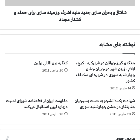
و
ح
ن
ر
شانتاژ و بحران سازی جدید علیه اشرف و زمینه سازی برای حمله و
د
ا
کشتار مجدد
ی
ن
و
س
ش
ا
نوشته های مشابه
و
ز
ه
ی
ا
ج
جنگ و گریز جوانان در شهرکرد، کرج،
کنگره بین المللی برلین
ی
د
ایلام، زرین شهر در جریان جشن
م
20 مارس 2011
ی
چهارشنبه سوری در شهرهای مختلف
ش
د
کشور
م
ع
14 مارس 2012
ئ
ل
ز
ی
شهادت یک دانشجو به دست بسیجیان
مقاومت ایران از قطعنامه شورای امنیت
ک
ه
جنایتکار در جشن چهارشنبه سوری
درباره لیبی استقبال می‌کند
ن
ا
20 مارس 2011
20 مارس 2011
ن
ش
د
ر
ه
ف
ت
و
مریم رجوی