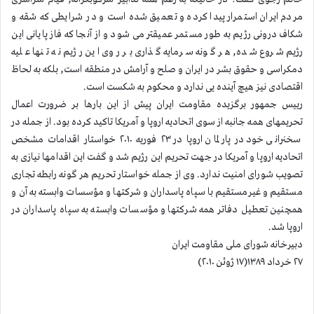
مردم ایران استمرار پیدا کرده و تعمیق شده است و در شرایطی که شقه و
شکاف درونی رژیم به طور مستمر عمیقتر می شود و از آنجا که فاز پایانی این
رژیم شروع شده, هر گونه سرمایه گذاری بر روی این رژیم نه تنها علیه
دمکراسی و حقوق بشر در ایران و صلح و آرامش در منطقه است, بلکه به لحاظ
اقتصادی نیز هیچ آینده یی ندارد و محکوم به شکست است.
رییس جمهور برگزیده مقاومت ایران پیش از این بارها بر ضرورت اعمال
تحریمهای همه جانبه از سوی اتحادیه اروپا و آمریکا تاکید کرده بود. از جمله در
سخنرانی خود در پارلمان اروپا در ۲۳ فوریه ۲۰۱۰ خواستار اقدامات مشخص
اتحادیه اروپا و آمریکا در جهت تحریم این رژیم شد و گفت این اقدامها نیازی به
تصویب شورای امنیت ندارد. وی از جمله خواستار تحریم هر گونه رابطه تجاری
مستقیم و غیرمستقیم با سپاه پاسداران و شرکتها و مؤسسات وابسته به آن و
همچنین تعطیل دفاتر همه شرکتها و مؤسسات وابسته به سپاه پاسداران در
اروپا شد.
دبیرخانه شورای ملی مقاومت ایران
۲۷ خرداد ۱۳۸۹(۱۷ ژوئن ۲۰۱۰)