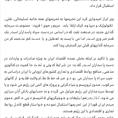
استقبال قرار داد.
وی ابراز امیدواری کرد این تحریمها به تحریمهای همه جانبه تسلیحاتی, نفتی,
تکنولوژیک و دیپلوماتیک ارتقا یابد. مریم رجوی افزود: ممنوعیت سرمایه
گذاری جدید در صنعت نفت که در اساس در دست سپاه پاسداران است, یک
قدم ضروری است, اما می بایست به تعطیل و یا دست کم منجمد کردن
سرمایه گذاریهای قبلی نیز گسترش پیدا کند
وی با تاکید بر اینکه بخش عمده اقتصاد ایران به ویژه صادرات و واردات در
دست پاسداران است, گفت: در شرایط کنونی و تحت حاکمیت دیکتاتوری
مذهبی, منافع روابط اقتصادی و تجاری کشورهای اروپایی با ایران دراساس به
جیب سپاه پاسداران می رود و صرف حفظ نظام ولایت فقیه و ارگانهای
سرکوب, صدور تروریسم و بنیادگرایی و پروژه های اتمی این رژیم می شود و یا
توسط سردمداران این رژیم چپاول می گردد و به حسابهای بانکی آنان سرازیر
می شود. لذا, به رغم تبلیغات و هوچیگریهای فاشیسم دینی حاکم, عموم
مردم ایران قویا از این تحریمها استقبال نموده و خواستار قطع کامل روابط
تجاری و اقتصادی با این رژیم هستند.
خانم رجوی گفت: در حالیکه به رغم همه تدابیر سرکوبگرانه, قیام سراسری