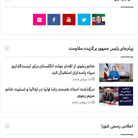
ل
ز
و
م
ی
ی
ز
ن
ی
ه
و
س
ن
ا
ی
پیام‌های رئیس جمهور برگزیده مقاومت
ز
ی
ب
خانم رجوی از اقدام دولت انگلستان برای لیست‌گذاری
ر
سپاه پاسداران استقبال کرد
ا
13 جولای 2026
ی
ح
درگذشت استاد هنرمند رضا اولیا در ایتالیا و تسلیت خانم
م
مریم رجوی
ل
10 جولای 2026
ه
و
ک
اجلاس رسمی شورا
ش
ت