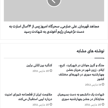
د
د
ر
ق
ب
ه
ی
ر
م
م
ا
ا
مجاهد قهرمان, علی صارمی, سحرگاه امروز پس از ۲۴سال اسارت به
ر
ن
دست دژخیمان رژیم آخوندی به شهادت رسید
س
,
ت
ع
ا
ل
نوشته های مشابه
ن
ی
و
ص
م
ا
جنگ و گریز جوانان در شهرکرد، کرج،
کنگره بین المللی برلین
ج
ر
ایلام، زرین شهر در جریان جشن
ر
20 مارس 2011
م
چهارشنبه سوری در شهرهای مختلف
و
ی
کشور
ح
,
14 مارس 2012
و
س
م
ح
شهادت یک دانشجو به دست بسیجیان
مقاومت ایران از قطعنامه شورای امنیت
ض
ر
جنایتکار در جشن چهارشنبه سوری
درباره لیبی استقبال می‌کند
ر
گ
20 مارس 2011
20 مارس 2011
و
ا