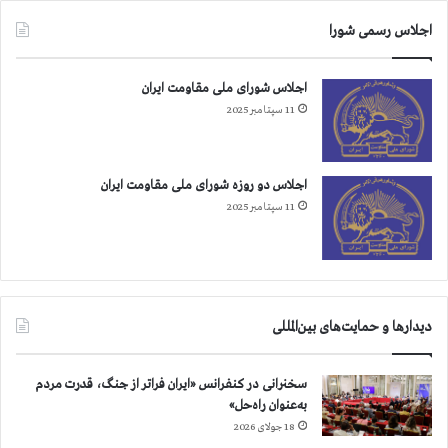
ه
اجلاس رسمی شورا
د
س
ت
اجلاس شورای ملی مقاومت ایران
د
11 سپتامبر 2025
ژ
خ
ی
م
اجلاس دو روزه شورای ملی مقاومت ایران
ا
11 سپتامبر 2025
ن
ر
ژ
ی
م
آ
دیدارها و حمایت‌های بین‌المللی
خ
و
سخنرانی در کنفرانس «ایران فراتر از جنگ، قدرت مردم
ن
به‌عنوان راه‌حل»
د
18 جولای 2026
ی