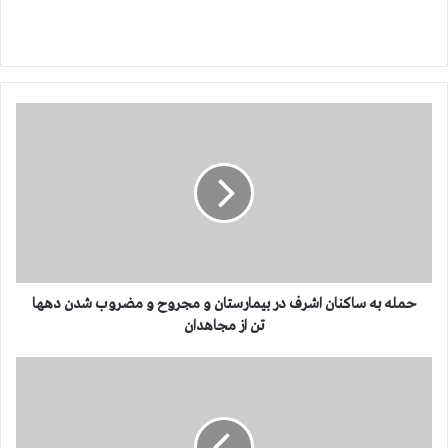
ح
م
ل
ه
ب
ه
س
ا
ک
ن
حمله به ساکنان اشرف در بیمارستان و مجروح و مضروب شدن دهها
ا
تن از مجاهدان
ن
ا
م
ش
ج
ر
ا
ف
ه