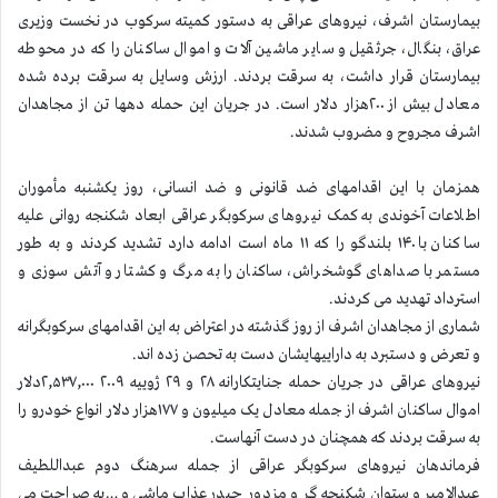
بیمارستان اشرف، نیروهای عراقی به دستور کمیته سرکوب در نخست وزیری
عراق، بنگال، جرثقیل و سایر ماشین آلات و اموال ساکنان را که در محوطه
بیمارستان قرار داشت، به سرقت بردند. ارزش وسایل به سرقت برده شده
معادل بیش از ۲۰۰هزار دلار است. در جریان این حمله دهها تن از مجاهدان
اشرف مجروح و مضروب شدند.
همزمان با این اقدامهای ضد قانونی و ضد انسانی، روز یکشنبه مأموران
اطلاعات آخوندی به کمک نیروهای سرکوبگر عراقی ابعاد شکنجه روانی علیه
ساکنان با ۱۴۰ بلندگو را که ۱۱ ماه است ادامه دارد تشدید کردند و به طور
مستمر با صداهای گوشخراش، ساکنان را به مرگ و کشتار و آتش سوزی و
استرداد تهدید می کردند.
شماری از مجاهدان اشرف از روز گذشته در اعتراض به این اقدامهای سرکوبگرانه
و تعرض و دستبرد به داراییهایشان دست به تحصن زده اند.
نیروهای عراقی در جریان حمله جنایتکارانه ۲۸ و ۲۹ ژوییه ۲۰۰۹ ۲,۵۳۷,۰۰۰دلار
اموال ساکنان اشرف از جمله معادل یک میلیون و ۱۷۷هزار دلار انواع خودرو را
به سرقت بردند که همچنان در دست آنهاست.
فرماندهان نیروهای سرکوبگر عراقی از جمله سرهنگ دوم عبداللطیف
عبدالامیر و ستوان شکنجه گر و مزدور حیدر عذاب ماشی و …به صراحت می