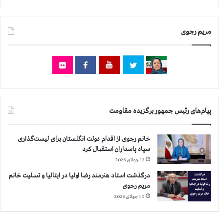
ب
ه
ش
ا
د
م
مریم رجوی
ن
ر
د
و
ه
ز
ه
پ
ا
س
ت
ا
ن
ز
ا
پیام‌های رئیس جمهور برگزیده مقاومت
۲
ز
۴
م
س
خانم رجوی از اقدام دولت انگلستان برای لیست‌گذاری
ج
ا
سپاه پاسداران استقبال کرد
ا
ل
13 جولای 2026
ه
ا
د
س
درگذشت استاد هنرمند رضا اولیا در ایتالیا و تسلیت خانم
ا
ا
مریم رجوی
ن
ر
10 جولای 2026
ت
ب