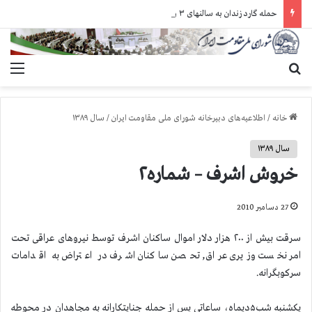
حمله گارد زندان به سالنهای ۳ و ۴ بند ۷ اوین و اعمال فشار بر زندانیان سیاسی در شهرهای مختلف
جستجو برای
منو
خانه
/
اطلاعیه‌های دبیرخانه شورای ملی مقاومت ایران
/
سال ۱۳۸۹
سال ۱۳۸۹
خروش اشرف – شماره۲
27 دسامبر 2010
سرقت بیش از ۲۰۰ هزار دلار اموال ساکنان اشرف توسط نیروهای عراقی تحت
امر نخست وزیری عراق, تحصن ساکنان اشرف در اعتراض به اقدامات
سرکوبگرانه.
یکشنبه شب۵دیماه، ساعاتی پس از حمله جنایتکارانه به مجاهدان در محوطه