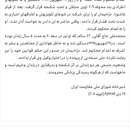
انفرادی بند مخوف ۲۰۹ اوین منتقل و تحت شکنجه قرار گرفت. بعد از قیام
عاشورا، دژخیمان او را برای شرکت در شوهای تلویزیونی و اعترافهای اجباری به
شدت تحت فشار قرار دادند، وقتی حاضر به تن دادن به خواست آنان نشد، او
را به اعدام محکوم کردند.
محمدعلی حاج آقایی, ۶۲ ساله, که او نیز در دهه ۶۰ به مدت ۵ سال زندان بوده
است، در۲۷شهریور۱۳۸۸دستگیر شد و به خاطر هواداری از مجاهدین و سفر به
اشرف به اعدام محکوم شد. دژخیمان در صدور این حکم قوانین خود را نیز
رعایت نکرده حتی نسخه یی از پرونده را در اختیار وکیل وی قرار ندادند.
وضعیت جسمی هر دو زندانی بر اثر شکنجه و بدرفتاری در زندان وخیم است و
ماههاست که از هرگونه رسیدگی پزشکی محرومند.
دبیرخانه شورای ملی مقاومت ایران
۱۹ دی ۱۳۸۹(۹ژانویه ۲۰۱۱)