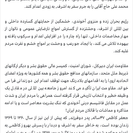
محمد علی حاج آقایی را به جرم سفر به اشرف, به زودی اعدام کند.
رژیم بحران زده و منزوی آخوندی، خشمگین از حمایتهای گسترده داخلی و
بین المللی از اشرف، وحشتزده از گسترش امواج نارضایتی عمومی و ناتوان از
مهار مخاصمات داخلی، تنها راه چاره را در افزایش اعدام و سرکوب یافته و
بیهوده تلاش می کند، با ایجاد جو رعب و وحشت بر امواج خشم و نفرت مردم
غلبه کند.
مقاومت ایران دبیرکل، شورای امنیت، کمیسر عالی حقوق بشر و دیگر ارگانهای
ذیربط ملل متحد، سازمانهای مدافع حقوق بشر و همه کشورها به ویژه اعضای
اتحادیه اروپا را به اقدامهای بلادرنگ جهت توقف اعدام این دو زندانی فرا می
خواند. مقاومت ایران تأکید می کند امروز جامعه بین المللی در مقابل یک
وظیفه خطیر و انتخاب تاریخی قرار گرفته است همراهی با مردم ایران و شدت
عمل در مقابل فاشیسم دینی آخوندی که ننگ بشریت معاصر است و یا ادامه
مذاکره و مماشات با قاتلان مردم ایران!
جعفر کاظمی ۴۷ساله, پدر دوفرزند, که پیش از این نیز از سال ۱۳۶۰ تا ۱۳۶۹
زندان بوده است، به خاطر سفر به اشرف و دیدار با پسرش بهروز کاظمی به
اعدام محکوم شده است. او در روز ۲۷ شهریور ۱۳۸۸ دستگیر و به سلولهای