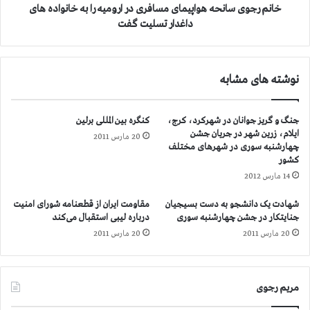
ت
ا
خانم رجوی سانحه هواپیمای مسافری در ارومیه را به خانواده های
ج
ن
داغدار تسلیت گفت
ه
ح
ا
ه
ن
ه
نوشته های مشابه
ی
و
ت
ا
ع
پ
جنگ و گریز جوانان در شهرکرد، کرج،
کنگره بین المللی برلین
ر
ی
ایلام، زرین شهر در جریان جشن
ض
20 مارس 2011
م
چهارشنبه سوری در شهرهای مختلف
ب
ا
کشور
ه
ی
14 مارس 2012
ا
م
ش
س
شهادت یک دانشجو به دست بسیجیان
مقاومت ایران از قطعنامه شورای امنیت
ر
ا
جنایتکار در جشن چهارشنبه سوری
درباره لیبی استقبال می‌کند
ف
ف
20 مارس 2011
20 مارس 2011
,
ر
پ
ی
ا
د
ی
ر
مریم رجوی
ا
ا