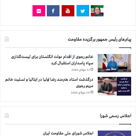
ن
ر
د
و
ا
م
د
ی
ن
ه
ب
ر
ه
پیام‌های رئیس جمهور برگزیده مقاومت
ا
ش
ب
ک
ه
خانم رجوی از اقدام دولت انگلستان برای لیست‌گذاری
ن
خ
سپاه پاسداران استقبال کرد
ج
ا
13 جولای 2026
ه
ن
ر
و
درگذشت استاد هنرمند رضا اولیا در ایتالیا و تسلیت خانم
و
ا
مریم رجوی
ا
د
10 جولای 2026
ن
ه
ی
ه
و
ا
ا
اجلاس رسمی شورا
ی
ن
د
ح
ا
اجلاس شورای ملی مقاومت ایران
ل
غ