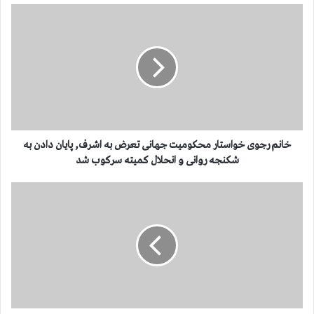
خ
ا
ن
م
ر
ج
و
ی
خ
و
خانم رجوی خواستار محکومیت جهانی تعرض به اشرف, پایان دادن به
ا
شکنجه روانی و انحلال کمیته سرکوب شد
س
ت
خ
ا
ا
ر
ن
م
م
ح
ر
ک
ج
و
و
م
ی
ی
س