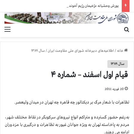
یورش وحشیانه دژخیمان رژیم آخوندی به بند ۷ زندان اوین و ضرب‌وجرح زندانیان سیاسی
جستجو برای
منو
خانه
/
اطلاعیه‌های دبیرخانه شورای ملی مقاومت ایران
/
سال ۱۳۸۹
سال ۱۳۸۹
قیام اول اسفند – شماره ۴
20 فوریه 2011
تظاهرات با شعار مرگ بر دیکتاتور چه قاهره چه تهران در میدان ولیعصر.
به رغم حضور گسترده و متراکم انواع نیروهای سرکوبگر در نقاط مختلف شهر،
مردم به پاخاسته تهران به ویژه جوانان غیور به تظاهرات و درگیری با مزدوران
ادامه می دهند.