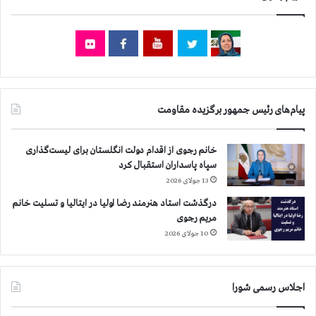
ی
ت
ش
د
ی
د
ش
پیام‌های رئیس جمهور برگزیده مقاومت
ک
ن
ج
خانم رجوی از اقدام دولت انگلستان برای لیست‌گذاری
ه
سپاه پاسداران استقبال کرد
ر
13 جولای 2026
و
ا
درگذشت استاد هنرمند رضا اولیا در ایتالیا و تسلیت خانم
ن
مریم رجوی
ی
10 جولای 2026
س
ا
ک
اجلاس رسمی شورا
ن
ا