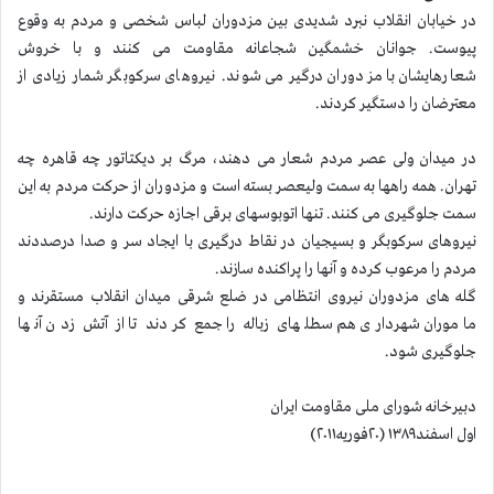
در خیابان انقلاب نبرد شدیدی بین مزدوران لباس شخصی و مردم به وقوع
پیوست. جوانان خشمگین شجاعانه مقاومت می کنند و با خروش
شعارهایشان با مزدوران درگیر می شوند. نیروهای سرکوبگر شمار زیادی از
معترضان را دستگیر کردند.
در میدان ولی عصر مردم شعار می دهند، مرگ بر دیکتاتور چه قاهره چه
تهران. همه راهها به سمت ولیعصر بسته است و مزدوران از حرکت مردم به این
سمت جلوگیری می کنند. تنها اتوبوسهای برقی اجازه حرکت دارند.
نیروهای سرکوبگر و بسیجیان در نقاط درگیری با ایجاد سر و صدا درصددند
مردم را مرعوب کرده و آنها را پراکنده سازند.
گله های مزدوران نیروی انتظامی در ضلع شرقی میدان انقلاب مستقرند و
ماموران شهرداری هم سطلهای زباله را جمع کردند تا از آتش زدن آنها
جلوگیری شود.
دبیرخانه شورای ملی مقاومت ایران
اول اسفند۱۳۸۹ (۲۰فوریه۲۰۱۱)