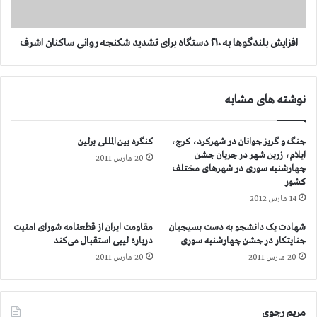
۳
ل
ن
د
افزایش بلندگوها به ۲۱۰ دستگاه برای تشدید شکنجه روانی ساکنان اشرف
گ
و
ه
نوشته های مشابه
ا
ب
ه
جنگ و گریز جوانان در شهرکرد، کرج،
کنگره بین المللی برلین
۲
ایلام، زرین شهر در جریان جشن
20 مارس 2011
۱
چهارشنبه سوری در شهرهای مختلف
۰
کشور
د
14 مارس 2012
س
ت
شهادت یک دانشجو به دست بسیجیان
مقاومت ایران از قطعنامه شورای امنیت
گ
جنایتکار در جشن چهارشنبه سوری
درباره لیبی استقبال می‌کند
ا
20 مارس 2011
20 مارس 2011
ه
ب
ر
ا
مریم رجوی