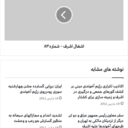
ر
غ
ه
ا
۸
ل
۱
ا
ش
ر
ف
–
اشغال اشرف – شماره ۸۳
ش
م
ا
نوشته های مشابه
ر
ه
۸
اکاذیب تکراری رژیم آخوندی مبنی بر
ایران: برپایی گسترده جشن چهارشنبه
۳
کشف گورهای جمعی و درگیری در
سوری رودرروی رژیم آخوندی
اشرف و زمینه سازی برای کشتار
14 مارس 2012
19 مارس 2012
سفر معاون رئیس جمهور عراق و دو تن
تشدید اعدام و مجازاتهای سبعانه به
دیگر از نزدیکان مالکی به تهران و
منظور گسترش جو رعب و وحشت
طرحهای آخوندها علیه اشرف
14 مارس 2012