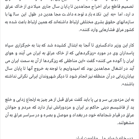
تصمیم قاطع برای اخراج مجاهدین تا پایان سال جاری میلادی از خاک عراق
دارد، اما «به این نکته باید توجه داشت مجاهدین در طول این سالها با
سازمانهای حقوق بشری مختلفی ارتباط داشته‌اند که همین ارتباط باعث شده به
کشور عراق فشارهایی وارد کنند».
کار این وزیر دادگستری تا آنجا به ابتذال کشیده شد که بنا به خبرگزاری سپاه
پاسداران وی در مورد «ریزگردهایی که از خاک عراق به ایران می آیند و هوای
ایران را آلوده می کنند» گفت «این مناطقی که ریزگردها از آن به سمت ایران می
آید در اشغال مجاهدین بود که امیدواریم با توجه به خروج آنها تا پایان سال
بیابان‌زدایی در آن منطقه نیز انجام شود تا دیگر شهروندان ایرانی نگرانی نداشته
باشند».
به این مزدور بی سر و بی پا باید گفت عراق قبل از هر چیز به ارتجاع زدایی و خلع
ید از فاشیسم دینی حاکم بر ایران و مزدورانش نیاز دارد که مردم و جوانان
عراق در قیام شجاعانه خود در بغداد و موصل و بصره و در سراسر عراق به آن
مشغولند.
دبیرخانه شورای ملی مقاومت ایران