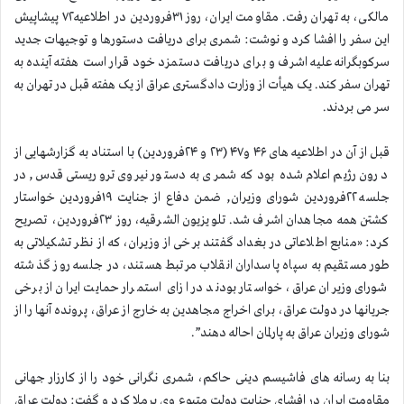
مالکی، به تهران رفت. مقاومت ایران، روز ۳۱فروردین در اطلاعیه۷۲ پیشاپیش
این سفر را افشا کرد و نوشت: شمری برای دریافت دستورها و توجیهات جدید
سرکوبگرانه علیه اشرف و برای دریافت دستمزد خود قرار است هفته آینده به
تهران سفر کند. یک هیأت از وزارت دادگستری عراق از یک هفته قبل در تهران به
سر می بردند.
قبل از آن در اطلاعیه های ۴۶ و۴۷ (۲۳ و ۲۴فروردین) با استناد به گزارشهایی از
درون رژیم اعلام شده بود که شمری به دستور نیروی تروریستی قدس, در
جلسه ۲۲فروردین شورای وزیران, ضمن دفاع از جنایت ۱۹فروردین خواستار
کشتن همه مجاهدان اشرف شد. تلویزیون الشرقیه، روز ۲۳فروردین، تصریح
کرد: «منابع اطلاعاتی در بغداد گفتند برخی از وزیران، که از نظر تشکیلاتی به
طور مستقیم به سپاه پاسداران انقلاب مرتبط هستند، در جلسه روز گذشته
شورای وزیران عراق، خواستار بودند در ازای استمرار حمایت ایران از برخی
جریانها در دولت عراق، برای اخراج مجاهدین به خارج از عراق، پرونده آنها را از
شورای وزیران عراق به پارلمان احاله دهند”.
بنا به رسانه های فاشیسم دینی حاکم، شمری نگرانی خود را از کارزار جهانی
مقاومت ایران در افشای جنایت دولت متبوع وی برملا کرد و گفت: دولت عراق