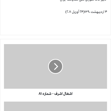
۴ اردیبهشت ۱۳۹۰(۲۴ آوریل ۲۰۱۱)
ا
ش
غ
ا
ل
ا
ش
ر
ف
-
اشغال اشرف - شماره ۸۱
ش
م
ا
ا
ش