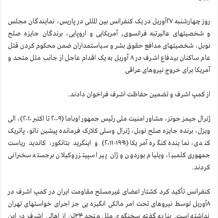
روز چهارشنبه ۲۷آوریل در یک کنفرانس بین المللی در پاریس، نمایندگان مجلس
و شخصیتهای عالیرتبه فرانسوی, آمریکایی و اروپایی، برندگان جایزه صلح
نوبل، شخصیتهای مدافع حقوق بشر و سیاستمداران ضمن محکوم کردن قتل
عام ساکنان بیدفاع اشرف در ۸ آوریل به یک اقدام عاجل از جانب ملل متحد و
آمریکا برای خروج نیروهای عراقی
از کمپ اشرف و تضمین حفاظت اشرف فراخوان دادند.
ژنرال جیمز جونز، مشاور امنیت ملی رئیس جمهور اوباما (۲۰۰۹ تا اکتبر ۲۰۱۰)، الی
ویزل، برنده جایزه صلح نوبل، ژنرال وسلی کلارک فرمانده پیشین ناتو، پاتریک
کندی، نماینده کنگره آمریکا (۱۹۹۱-۲۰۱۱) و اینگرید بتانکور، کاندید ریاست
جمهوری کلمبیا، ویلیام بوردون و ژان پیر اسپیتزر وکیلان برجسته سخنرانی
کردند.
کنفرانس تأکید کرد کشتار اعضای غیرمسلح مقاومت ایران در کمپ اشرف در
۸آوریل توسط نیروهای تحت امر مالکی انگیزه یی جز اجرای خواستهای تهران
نداشته است. بنا به گفته سخنگوی ملل متحد ۳۴تن از اهالی اشرف در این