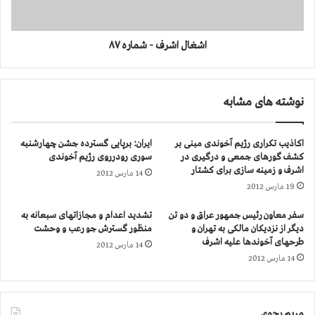
ش
ر
ف
-
اشغال اشرف - شماره ۸۷
ش
م
ا
نوشته های مشابه
ر
ه
۸
اکاذیب تکراری رژیم آخوندی مبنی بر
ایران: برپایی گسترده جشن چهارشنبه
۷
کشف گورهای جمعی و درگیری در
سوری رودرروی رژیم آخوندی
اشرف و زمینه سازی برای کشتار
14 مارس 2012
19 مارس 2012
سفر معاون رئیس جمهور عراق و دو تن
تشدید اعدام و مجازاتهای سبعانه به
دیگر از نزدیکان مالکی به تهران و
منظور گسترش جو رعب و وحشت
طرحهای آخوندها علیه اشرف
14 مارس 2012
14 مارس 2012
مریم رجوی