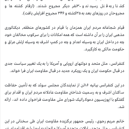
کشتار به قتل رسیدند و ۳۰۰نفر دیگر مجروح شدند. (ارقام کشته ها و
مجروحان در روزهای بعد به ۳۵کشته و ۳۴۶ مجروح افزایش یافت).
قیام شجاعانه مردم ایران همزمان با قیام در کشورهای منطقه, دیکتاتوری
مذهبی ایران را بر آن داشته است که همه امکانات را برای سرکوب مخالفان خود
چه در داخل ایران به وسیله اعدام و چه در کمپ اشرف به وسیله ارتش عراق و
حکومت مالکی به کارگیرد.
کنفرانس، ملل متحد و دولتهای اروپایی و آمریکا را به یک تغییر سیاست جدی
در قبال حکومت ایران و یک رویکرد جدید در قبال مقاومت ایران فرا خواند.
در این کنفرانس بیانیه ۱۰۶تن از نمایندگان مجلس سوئد که به تأمین حفاظت
ساکنان اشرف و به رسمیت شناختن مقاومت عادلانه مردم ایران و اقدام برای
گفتگو با اپوزیسیون دموکراتیک شورای ملی مقاومت فراخوان داده اند، ارائه
شد.
خانم مریم رجوی، رئیس جمهور برگزیده مقاومت ایران طی سخنانی در این
کنفرانس، ملل متحد، ایالات متحده آمریکا و اتحادیه اروپا را به اقدامهای زیر