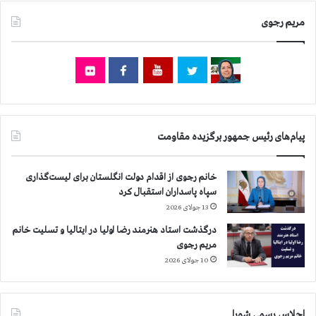
ر
ط
ی
ز
مریم رجوی
ه
ن
ت
د
و
ا
س
ن
ط
د
ر
ر
ژ
ک
ی
پیام‌های رئیس جمهور برگزیده مقاومت
م
م
پ
آ
ل
خانم رجوی از اقدام دولت انگلستان برای لیست‌گذاری
خ
ی
سپاه پاسداران استقبال کرد
و
ب
13 جولای 2026
ن
ر
د
ت
درگذشت استاد هنرمند رضا اولیا در ایتالیا و تسلیت خانم
ی
ی
مریم رجوی
ا
ز
10 جولای 2026
ز
م
ط
ی
ر
ن
ی
اجلاس رسمی شورا
ه