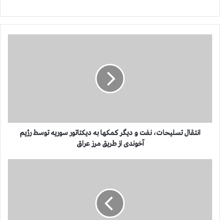
ا
ن
ت
ق
ا
ل
ت
س
ل
ی
انتقال تسلیحات، نفت و دیگر کمکها به دیکتاتور سوریه توسط رژیم
ح
آخوندی از طریق مرز عراق
ا
ت
ت
،
ص
ن
و
ف
ی
ت
ر
و
غ