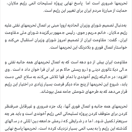
تحریمها ضروری است اما پاسخ نهایی پروژه تسلیحات اتمی رژیم ملایان،
حمایت از مبارزة مردم ایران برای تغییر این رژیم است.
به‌دنبال تصمیم شورای وزیران اتحادیه اروپا مبنی بر اعمال تحریمهای نفتی علیه
رژیم ملایان، خانم مریم رجوی، رئیس جمهور برگزیده شورای ملی مقاومت
ایران، گفت: مقاومت ایران از تصمیم امروز شورای وزیران استقبال می‌کند و
خواستار اعمال فوری و بلادرنگ این تحریمها است.
مقاومت ایران بیش از دو دهه است که به اعمال تحریمهای همه جانبه نفتی و
مالی دیکتاتوری دینی و تروریستی حاکم بر ایران فراخوان داده است. وی
افزود: در حالیکه رژیم آخوندی با تمام قوا تلاش می‌کند به سلاح اتمی دست
یابد، شروع این تحریمها از پنج ماه دیگر فرصت بسیار زیادی در اختیار این رژیم
قرار می‌دهد که به طرحهای شومش جامه عمل بپوشاند.
تحریمهای همه جانبه و اعمال فوری آنها، یک جزء ضروری و غیرقابل صرفنظر
کردن برای متوقف کردن پروژه تسلیحاتی اتمی رژیم آخوندی است و باید هر چه
سریعتر تکمیل شود. اما در شرایطی که نرمش جامعه بین المللی در سالهای
گذشته این رژیم را به بمب اتمی بسیار نزدیک کرده است، تحریمها پاسخ نهایی