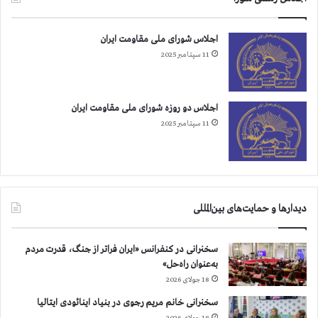
ق
س
م
ا
اجلاس شورای ملی مقاومت ایران
ر
ز
11 سپتامبر 2025
ز
ح
ع
م
ر
ل
ا
ه
اجلاس دو روزه شورای ملی مقاومت ایران
ق
و
11 سپتامبر 2025
س
ر
ک
و
ب
س
دیدارها و حمایت‌های بین‌المللی
ا
ک
سخنرانی در کنفرانس «ایران فراتر از جنگ، قدرت مردم
ن
به‌عنوان راه‌حل»
ا
18 جولای 2026
ن
ا
سخنرانی خانم مریم رجوی در بنیاد اینائودی ایتالیا
ش