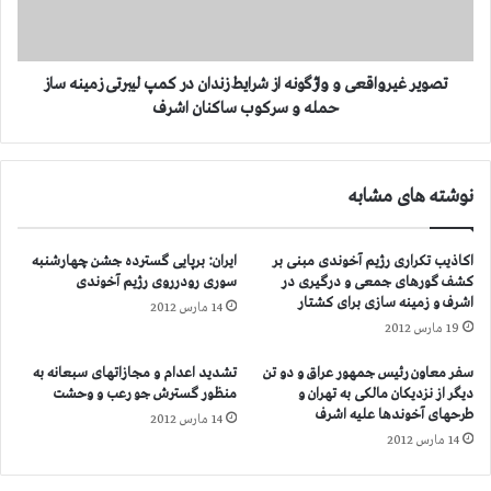
د
ی
ی
ر
گ
و
ر
ا
تصویر غیرواقعی و واژگونه از شرایط زندان در کمپ لیبرتی زمینه ساز
ک
ق
حمله و سرکوب ساکنان اشرف
م
ع
ک
ی
ه
و
نوشته های مشابه
ا
و
ب
ا
ه
ژ
اکاذیب تکراری رژیم آخوندی مبنی بر
ایران: برپایی گسترده جشن چهارشنبه
د
گ
کشف گورهای جمعی و درگیری در
سوری رودرروی رژیم آخوندی
ی
و
اشرف و زمینه سازی برای کشتار
14 مارس 2012
ک
ن
19 مارس 2012
ت
ه
ا
ا
سفر معاون رئیس جمهور عراق و دو تن
تشدید اعدام و مجازاتهای سبعانه به
ت
ز
دیگر از نزدیکان مالکی به تهران و
منظور گسترش جو رعب و وحشت
و
ش
طرحهای آخوندها علیه اشرف
14 مارس 2012
ر
ر
14 مارس 2012
س
ا
و
ی