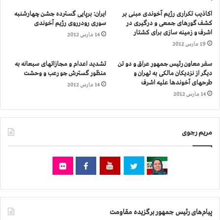
ن
غ
اکاذیب تکراری رژیم آخوندی مبنی بر
ایران: برپایی گسترده جشن چهارشنبه
و
ا
کشف گورهای جمعی و درگیری در
سوری رودرروی رژیم آخوندی
خ
ن
اشرف و زمینه سازی برای کشتار
14 مارس 2012
ب
گ
19 مارس 2012
ر
ی
ن
ز
سفر معاون رئیس جمهور عراق و دو تن
تشدید اعدام و مجازاتهای سبعانه به
گ
ل
دیگر از نزدیکان مالکی به تهران و
منظور گسترش جو رعب و وحشت
ا
ر
طرحهای آخوندها علیه اشرف
14 مارس 2012
ر
د
14 مارس 2012
ا
ر
ن
ا
ب
ب
ا
ی
مریم رجوی
ز
ن
ب
ک
ا
و
ش
ر
د
ب
و
ت
ب
،
ت
پیام‌های رئیس جمهور برگزیده مقاومت
د