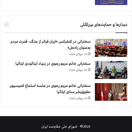
گ
ا
و
ن
ک
و
ن
ا
دیدارها و حمایت‌های بین‌المللی
ن
ل
د
ا
سخنرانی در کنفرانس «ایران فراتر از جنگ، قدرت مردم
ی
به‌عنوان راه‌حل»
م
18 جولای 2026
ر
د
سخنرانی خانم مریم رجوی در بنیاد اینائودی ایتالیا
م
18 جولای 2026
ا
ن
سخنرانی خانم مریم رجوی در جلسه استماع کمیسیون
گ
حقوق‌بشر سنای ایتالیا
ل
س
16 جولای 2026
ت
ا
ن
ر
2025© - شورای ملی مقاومت ایران
ا