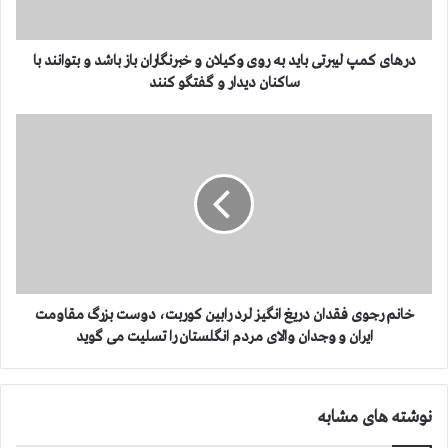
پ
ل
ی
درهای کمپ لیبرتی باید به روی وکیلان و خبرنگاران باز باشد و بتوانند با
ب
ساکنان دیدار و گفتگو کنند
ر
ت
خ
ی
ا
ب
ن
ا
م
ی
ر
د
ج
ب
و
ه
ی
ر
ف
و
ق
خانم رجوی فقدان دریغ انگیز لرد رابین کوربت، دوست بزرگ مقاومت
ی
د
ایران و وجدان والای مردم انگلستان را تسلیت می گوید
و
ا
ک
ن
ی
د
نوشته های مشابه
ل
ر
ا
ی