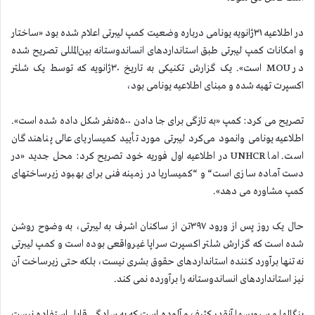
در اطلاعیه ۳۱ژانویه یونامی درباره وضعیت کمپ لیبرتی اعلام شده بود «ساختار
و امکانات کمپ لیبرتی طبق استانداردهای انساندوستانه بین‌المللی تصریح شده
در MOU است». یک گزارش تکنیکی به تاریخ ۳۰ژانویه که توسط یک شلتر
اکسپرت تهیه شده و مبنای اطلاعیه یونامی بود،
تصریح می کرد: کمپ «به تازگی برای جا دادن ۵۵۰۰نفر شکل داده شده است».
اطلاعیه یونامی وانمود می‌کرد لیبرتی مورد تأیید کمیساریای عالی پناهندگان
است. اما UNHCR در اطلاعیه اول فوریه خود تصریح کرد: محل جدید «در
دست آماده سازی است“ و “کمیساریا در زمینه فنی برای بهبود زیرساختهای
کمپ مشاوره می دهد».
حال یک روز پس از ورود ۳۹۷تن از ساکنان اشرف به لیبرتی، به وضوح روشن
شده است که گزارش شلتر اکسپرت سراپا غیرواقعی بوده است و کمپ لیبرتی
نه تنها برآورد کننده استانداردهای حقوق بشری نیست، بلکه حتی زیرساخت آن
نیز استانداردهای انساندوستانه را برآورده نمی کند.
بنگالها و سرویسها آنقدر کثیف و آلوده است که به سادگی قابل استفاده نیست