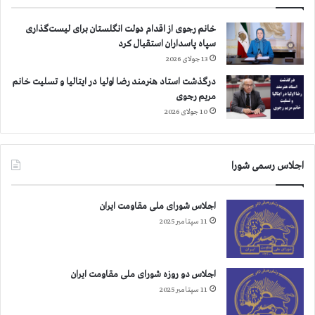
و
و
ا
س
خانم رجوی از اقدام دولت انگلستان برای لیست‌گذاری
ن
ت
سپاه پاسداران استقبال کرد
ن
ب
13 جولای 2026
د
ز
ب
ر
درگذشت استاد هنرمند رضا اولیا در ایتالیا و تسلیت خانم
ا
گ
مریم رجوی
س
م
10 جولای 2026
ا
ق
ک
ا
ن
و
ا
اجلاس رسمی شورا
م
ن
ت
د
ا
اجلاس شورای ملی مقاومت ایران
ی
ی
11 سپتامبر 2025
د
ر
ا
ا
ر
ن
و
و
اجلاس دو روزه شورای ملی مقاومت ایران
گ
و
11 سپتامبر 2025
ف
ج
ت
د