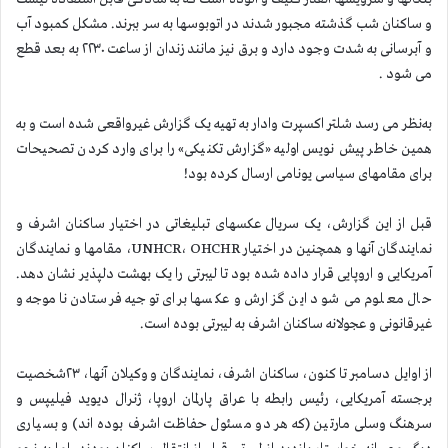
و ساکنان شب گذشته مجبور شدند در اتوبوسها به سر ببرند. مشکل کمبود آب
و آبرسانی به شدت وجود دارد و برق نیز مانند زندان از ساعت ۲۲۳۰ به بعد قطع
می شود .
به‌نظر می رسد شلتر اکسپرت وادار به تهیه یک گزارش غیرواقعی شده است و به
همین خاطر پیش نویس اولیه «گزارش تکنیکی» را برای وارد کردن تصحیحات
برای مقامهای سیاسی یونامی ارسال کرده بود!
قبل از این گزارش، یک سریال عکسهای تبلیغاتی در اختیار ساکنان اشرف و
نمایندگان آنها و همچنین در اختیار UNHCR، OHCHR، مقامها و نمایندگان
آمریکایی و اروپایی قرار داده شده بود تا لیبرتی را یک بهشت دلپذیر نشان دهد.
حال معلوم می شود این گزارش و عکسها برای توجیه فرستادن ناموجه و
غیرقانونی و عجولانه ساکنان اشرف به لیبرتی بوده است.
از اوایل دسامبر تا کنون، ساکنان اشرف، نمایندگان و وکیلان آنها، ۲۳شخصیت
برجسته آمریکایی، رئیس رابطه با عراق پارلمان اروپا، ژنرال دیوید فیلیپس و
سرهنگ وسلی مارتین (که هر دو مسئول حفاظت اشرف بوده اند) و بسیاری