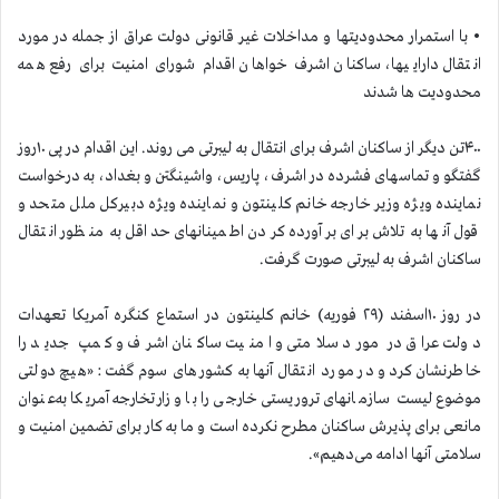
• با استمرار محدودیتها و مداخلات غیر قانونی دولت عراق از جمله در مورد
انتقال داراییها، ساکنان اشرف خواهان اقدام شورای امنیت برای رفع همه
محدودیت ها شدند
۴۰۰تن دیگر از ساکنان اشرف برای انتقال به لیبرتی می روند. این اقدام در پی ۱۰روز
گفتگو و تماسهای فشرده در اشرف، پاریس، واشینگتن و بغداد، به درخواست
نماینده ویژه وزیر خارجه خانم کلینتون و نماینده ویژه دبیرکل ملل متحد و
قول آنها به تلاش برای برآورده کردن اطمینانهای حداقل به منظور انتقال
ساکنان اشرف به لیبرتی صورت گرفت.
در روز ۱۰اسفند (۲۹ فوریه) خانم کلینتون در استماع کنگره آمریکا تعهدات
دولت عراق در مورد سلامتی و امنیت ساکنان اشرف و کمپ جدید را
خاطرنشان کرد و در مورد انتقال آنها به کشورهای سوم گفت: «هیچ دولتی
موضوع لیست سازمانهای تروریستی خارجی را با وزارتخارجه آمریکا به‌عنوان
مانعی برای پذیرش ساکنان مطرح نکرده است و ما به کار برای تضمین امنیت و
سلامتی آنها ادامه می‌دهیم».