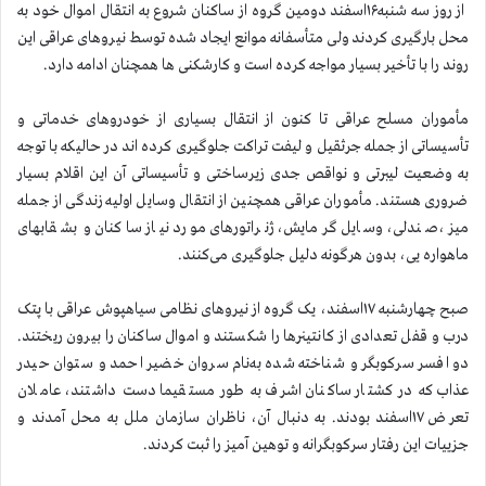
از روز سه شنبه۱۶اسفند دومین گروه از ساکنان شروع به انتقال اموال خود به
محل بارگیری کردند ولی متأسفانه موانع ایجاد شده توسط نیروهای عراقی این
روند را با تأخیر بسیار مواجه کرده است و کارشکنی ها همچنان ادامه دارد.
مأموران مسلح عراقی تا کنون از انتقال بسیاری از خودروهای خدماتی و
تأسیساتی از جمله جرثقیل و لیفت تراکت جلوگیری کرده اند در حالیکه با توجه
به وضعیت لیبرتی و نواقص جدی زیرساختی و تأسیساتی آن این اقلام بسیار
ضروری هستند. مأموران عراقی همچنین از انتقال وسایل اولیه زندگی از جمله
میز ،صندلی، وسایل گرمایش، ژنراتورهای مورد نیاز ساکنان و بشقابهای
ماهواره یی، بدون هرگونه دلیل جلوگیری می‌کنند.
صبح چهارشنبه ۱۷اسفند، یک گروه از نیروهای نظامی سیاهپوش عراقی با پتک
درب و قفل تعدادی از کانتینرها را شکستند و اموال ساکنان را بیرون ریختند.
دو افسر سرکوبگر و شناخته شده به‌نام سروان خضیر احمد و ستوان حیدر
عذاب که در کشتار ساکنان اشرف به طور مستقیما دست داشتند، عاملان
تعرض ۱۷اسفند بودند. به دنبال آن، ناظران سازمان ملل به محل آمدند و
جزییات این رفتار سرکوبگرانه و توهین آمیز را ثبت کردند.