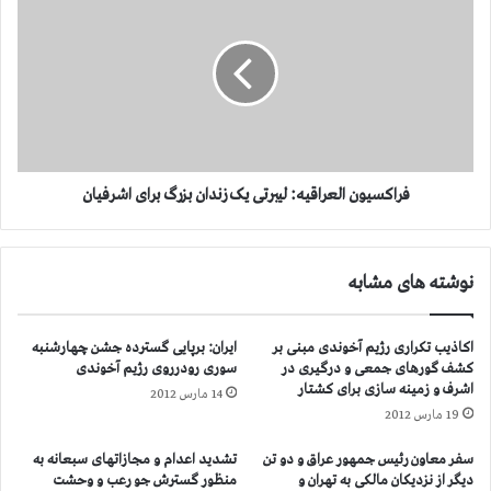
:
ر
د
ا
ب
ک
ی
س
ر
ی
ک
و
ل
ن
م
ا
ل
ل
فراکسیون العراقیه: لیبرتی یک زندان بزرگ برای اشرفیان
ل
ع
م
ر
ت
ا
نوشته های مشابه
ح
ق
د
ی
!
ه
اکاذیب تکراری رژیم آخوندی مبنی بر
ایران: برپایی گسترده جشن چهارشنبه
ر
:
کشف گورهای جمعی و درگیری در
سوری رودرروی رژیم آخوندی
ئ
ل
اشرف و زمینه سازی برای کشتار
14 مارس 2012
ی
ی
19 مارس 2012
س
ب
ج
ر
سفر معاون رئیس جمهور عراق و دو تن
تشدید اعدام و مجازاتهای سبعانه به
م
ت
دیگر از نزدیکان مالکی به تهران و
منظور گسترش جو رعب و وحشت
ه