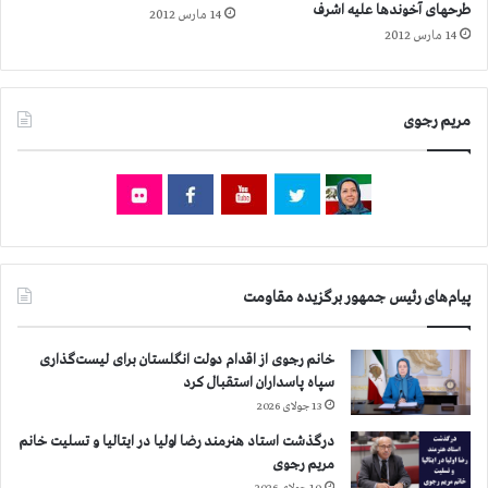
ی
طرحهای آخوندها علیه اشرف
14 مارس 2012
و
ی
14 مارس 2012
ر
ک
ا
ز
و
ن
ب
د
مریم رجوی
ا
ا
م
ن
ا
ب
!
ز
ز
ر
ن
گ
د
ب
ا
پیام‌های رئیس جمهور برگزیده مقاومت
ر
ن
ا
ی
ی
خانم رجوی از اقدام دولت انگلستان برای لیست‌گذاری
ب
ا
سپاه پاسداران استقبال کرد
ه
ش
13 جولای 2026
ن
ر
ا
ف
درگذشت استاد هنرمند رضا اولیا در ایتالیا و تسلیت خانم
م
ی
مریم رجوی
ل
ا