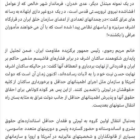
در یک نمونه مبتذل دیگر، عدی خدران، فرماندار شهر خالص که از عوامل
افشاشده نیروی تروریستی قدس است، در یک دروغپردازی ابلهانه به رسانه
های عراق گفت:«در چمدانهای تعدادی از اعضای سازمان خلق ایران در قرارگاه
اشرف سرنیزه و لباسهای نظامی پیدا شده است که با آن می‌خواهند مأموران
عراقی را بکشند»!
خانم مریم رجوی، رئیس جمهور برگزیده مقاومت ایران، ضمن تجلیل از
پایداری شکوهمند ساکنان اشرف در برابر فشارهای فاشیسم مذهبی حاکم بر
ایران و قدردانی از نهایت بردباری و انعطاف آنها گفت: در حالیکه ساکنان اشرف
نهایت حسن نیت خود را به اثبات رسانده‌اند، اکنون زمان آن است که دولت
آمریکا و سازمان ملل اجرای اطمینانهای حداقل و برخورداری ساکنان از کلیه
حقوقشان در لیبرتی را تضمین کنند. از این پس هر گونه کوتاهی برای احقاق
حقوق آنها و پذیرش اطمینانهای حداقل از جانب دولت عراق به مثابه بستن راه
انتقال ستونهای بعدیست.
به‌دنبال انتقال اولین گروه به لیبرتی و فقدان حداقل استانداردهای حقوق
بشری و انساندوستانه و حضور گسترده پلیس و دوربینهای متعدد جاسوسی،
بسیاری از قانونگذاران و شخصیتهای عالیرتبه در آمریکا و اروپا و سازمانهای