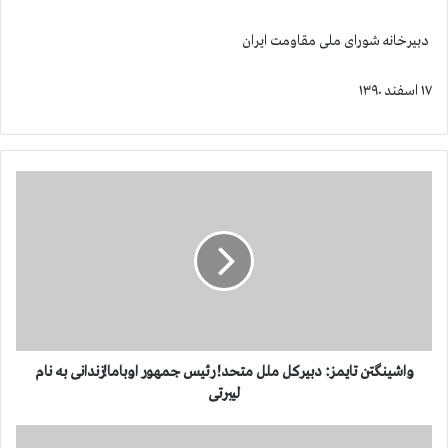
دبیرخانه شورای ملی مقاومت ایران
۱۷ اسفند ۱۳۹۰
و
ا
ش
ی
ن
گ
ت
ن
ت
ا
واشینگتن تایمز: دبیرکل ملل متحد! رئیس جمهور اوباما!زندانی به نام
ی
لیبرتی
م
ز
ف