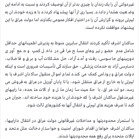
غیردولتی آن را یک زندان یا چیزی بدتر از آن توصیف کردند و نسبت به ادامه این
وضعیت هشدار دادند. بسیاری از آنها پیشنهاد کردند با هزینه خودشان به
لیبرتی بروند و گزارش آن را در اختیار افکار عمومی بگذارند اما دولت عراق با این
پیشنهاد موافقت نکرده است.
ساکنان اشرف تأکید کردند انتقال سایرین منوط به پذیرش اطمینانهای حداقل
شامل عدم حضور نیروهای مسلح عراقی در داخل کمپ و جمع آوری
دوربینهای جاسوسی، رفت و آمد آزاد، حل مشکلات آب و برق و فاضلاب،
دسترسی آزاد به خدمات پزشکی، حق سازندگی تأسیسات ضروری است و اینکه
دولت عراق و یونامی کمک می کنند تمام اموال منقول ساکنان اشرف یا به
لیبرتی یا به خارج از عراق منتقل شود، یا تا پایان آوریل در عراق به فروش می
رسد. دولت عراق، با حکمیت سازمان ملل و ایالات متحده، داراییهای
غیرمنقول ساکنان اشرف را که خودشان با هزینه خود ساخته اند، جبران می
کند تا صرف هزینه های لیبرتی و انتقال آنها به کشورهای ثالث شود.
با استمرار محدودیتها و مداخلات غیرقانونی دولت عراق در انتقال داراییها،
ساکنان اشرف خواهان اقدام شورای امنیت و خواستار دخالت ملل متحد و
ایالات متحده برای رفع همه محدودیتها شدند.