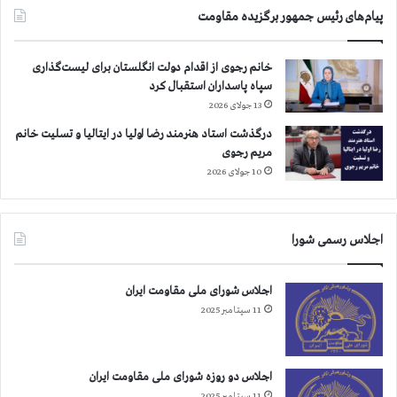
م
ت
پیام‌های رئیس جمهور برگزیده مقاومت
ا
ا
ر
ن
خانم رجوی از اقدام دولت انگلستان برای لیست‌گذاری
ی
ه
سپاه پاسداران استقبال کرد
ه
ا
ا
13 جولای 2026
ی
ی
م
درگذشت استاد هنرمند رضا اولیا در ایتالیا و تسلیت خانم
ع
ج
مریم رجوی
ف
ا
10 جولای 2026
و
و
ن
ر
ی
ب
د
ر
اجلاس رسمی شورا
ر
ا
ل
ی
اجلاس شورای ملی مقاومت ایران
ی
ک
ب
11 سپتامبر 2025
م
ر
ک
ت
ب
ی
ه
اجلاس دو روزه شورای ملی مقاومت ایران
د
ز
11 سپتامبر 2025