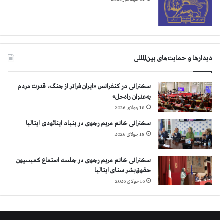
ر
ل
ا
ز
ث
ل
ر
ه
آ
ز
ل
د
دیدارها و حمایت‌های بین‌المللی
و
گ
د
ا
گ
سخنرانی در کنفرانس «ایران فراتر از جنگ، قدرت مردم
ن
ی
به‌عنوان راه‌حل»
و
م
ن
18 جولای 2026
ح
ج
سخنرانی خانم مریم رجوی در بنیاد اینائودی ایتالیا
ی
ا
18 جولای 2026
ط
ت
و
ز
ف
ی
سخنرانی خانم مریم رجوی در جلسه استماع کمیسیون
ش
ر
حقوق‌بشر سنای ایتالیا
ر
آ
16 جولای 2026
د
و
گ
ا
ی
ر