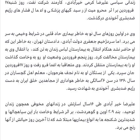
زندانی سیاسی علیرضا کرمی خیرآبادی، کارمند شرکت نفت، روز شنبه۱۷
فروردین بر اثر محرومیت از رسیدگیهای پزشکی و اعمال فشارهای رژیم
ضدبشری آخوندی درگذشت.
وی در اولین روزهای سال نو به خاطر بیماری حاد قلبی در شرایط وخیمی به سر
می برد. اما سردژخیم جعفری دولت آبادی، دادستان تهران، به خاطر این که
او حاضر نشد هنگام انتقال به بیمارستان لباس زندان به تن کند، با انتقال وی به
بیمارستان مخالفت کرد. روز پنجم فروردین وضعیت او رو به وخامت گذاشت
او را به بیمارستان منتقل کردند. وی متعاقبا به اغما فرو رفت و روز ۱۷فروردین
جان سپرد. یکی از بستگان او به نام نجف هنرجویان، معلم اهل گچساران در
سال ۱۳۶۰ در سن ۲۶سالگی به خاطر هواداری از مجاهدین خلق ایران به دست
رژیم ضدبشری آخوندی به شهادت رسید.
علیرضا خیر آبادی طی ۱۶سال اسارتش در زندانهای مخوفی همچون زندان
توحید، بند ۲۰۹ اوین و گوهردشت، بر اثر شرایط وخامت بار این سیاهچالها و
شدیدترین شکنجه ها به انواع بیماریها مبتلا شد که تا آخرین روز حیاتش از آنها
رنج می برد.