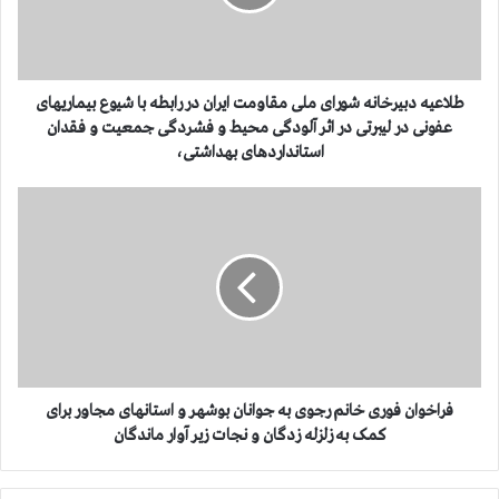
ه
د
ب
ی
ر
طلاعیه دبیرخانه شورای ملی مقاومت ایران در رابطه با شیوع بیماریهای
خ
عفونی در لیبرتی در اثر آلودگی محیط و فشردگی جمعیت و فقدان
ا
استانداردهای بهداشتی،
ن
ه
ف
ش
ر
و
ا
ر
خ
ا
و
ی
ا
م
ن
ل
ف
ی
و
م
ر
فراخوان فوری خانم رجوی به جوانان بوشهر و استانهای مجاور برای
ق
ی
کمک به زلزله زدگان و نجات زیر آوار ماندگان
ا
خ
و
ا