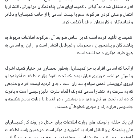
افراد منتقل شده به آلبانی ، کمیساریای عالی پناهندگان در لیبرتی، انتشار یا
انتقال و علنی کردن هر گونه اسم یا لیست اسامی را از جانب کمیساریا و دفاتر
و نمایندگان و کارمندان آن قویاً تکذیب کرد.
کمیساریا تأکید کرده است که بر اساس ضوابط آن، هرگونه اطلاعات مربوط به
پناهندگان و پناهجویان ، محرمانه و غیرقابل انتشار است و از این رو اسامی به
هیچ طرف دیگری داده نشده است .
از آنجا که اسامی افراد به جز کمیساریا، به‌طور انحصاری در اختیار کمیته اشرف
و لیبرتی در نخست وزیری عراق بوده ،که تحت نفوذ وزارت اطلاعات آخوندها و
نیروی تروریستی قدس سپاه پاسداران است ، جای تردید نیست افراد و منابعی
که به سرعت به انتشار اسامی که یک اقدام نفرت انگیز پلیسی است مبادرت
کرده اند، تحت هر نام و عنوان و پوششی ، در ارتباط با وزارت بدنام شکنجه و
جاسوسی قرار دارند و مجری خطوط آن هستند.
این یک حلقه از توطئه های وزارت اطلاعات برای اخلال در روند کار کمیساریای
عالی پناهندگان و انتقال افراد به کشورهای دیگر است. در همین راستا اطلاعات
آخوندها ادعا کرد: «کارشناسان معتقدند، با حضور این عده در آلبانی،