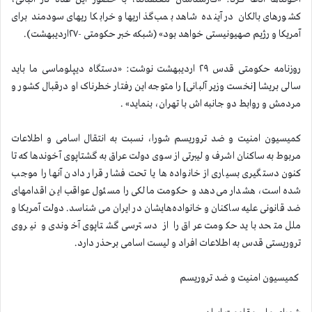
کشورهای بالکان در آینده شاهد بمب‌گذاریها و خرابکاریهای سودمند برای
آمریکا و رژیم صهیونیستی خواهد بود» (شبکه خبر حکومتی -۲۷اردیبهشت).
روزنامه حکومتی قدس ۲۹ اردیبهشت نوشت: «دستگاه دیپلوماسی ما باید
سالی بریشا [نخست وزیر آلبانی] را متوجه این رفتار خطرناک او درقبال کشور و
مردمش و روابط دو جانبه اش با تهران، بنماید» .
کمیسیون امنیت و ضد تروریسم شورا، نسبت به انتقال اسامی و اطلاعات
مربوط به ساکنان اشرف و لیبرتی از سوی دولت عراق به گشتاپوی آخوندها که تا
کنون دستگیری بسیاری از خانواده ها یا تحت فشار قرار دادن آنها را موجب
شده است، هشدار می‌دهد و حکومت مالکی را مسئول عواقب این اقدامهای
ضد قانونی علیه ساکنان و خانواده‌هایشان در ایران می شناسد. دولت آمربکا و
ملل متحد باید حکومت عراق را از دسترسی گشتاپوی آخوندی و نیروی
تروریستی قدس به اطلاعات افراد و لیست اسامی برحذر دارد.
کمیسیون امنیت و ضد تروریسم