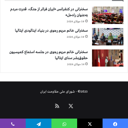
ب
سخنرانی در کنفرانس «ایران فراتر از جنگ، قدرت مردم
ا
به‌عنوان راه‌حل»
ی
د
18 جولای 2026
ر
سخنرانی خانم مریم رجوی در بنیاد اینائودی ایتالیا
ا
18 جولای 2026
ه
ن
م
سخنرانی خانم مریم رجوی در جلسه استماع کمیسیون
ا
حقوق‌بشر سنای ایتالیا
ی
16 جولای 2026
ع
م
ل
ج
2025© - شورای ملی مقاومت ایران
ا
م
X
خوراک
ع
ه
ج
ه