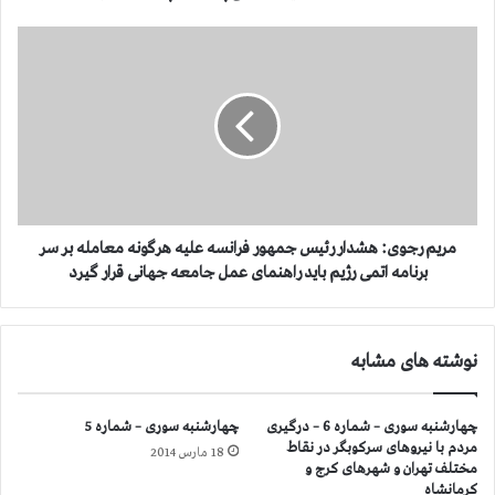
ک
م
م
ی
ر
ت
ی
ه
م
خ
ر
ا
ج
ر
و
ج
ی
ی
:
پ
ه
مریم رجوی: هشدار رئیس جمهور فرانسه علیه هرگونه معامله بر سر
ا
ش
برنامه اتمی رژیم باید راهنمای عمل جامعه جهانی قرار گیرد
ر
د
ل
ا
م
ر
نوشته های مشابه
ا
ر
ن
ئ
ا
ی
چهارشنبه سوری – شماره 6 – درگیری
چهارشنبه سوری – شماره 5
ر
س
مردم با نیروهای سركوبگر در نقاط
و
18 مارس 2014
ج
مختلف تهران و شهرهای كرج و
پ
م
كرمانشاه