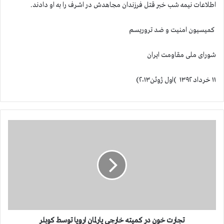
اطلاعات نیمه شب خبر قتل فرزندان مجاهدش در اشرف را به او دادند.
کمیسیون امنیت و ضد تروریسم
شورای ملی مقاومت ایران
۱۱ خرداد ۱۳۹۲ )اول ژوئن۲۰۱۳)
ت
ج
ا
ر
ت
خ
و
ن
د
ر
تجارت خون در کمیته خارجی پارلمان اروپا توسط کوبلر