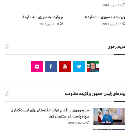
ا
ه
19 مارس 2014
ت
و
و
ر
چهارشنبه سوری – شماره 4
چهارشنبه سوری – شماره 3
س
ف
18 مارس 2014
18 مارس 2014
ط
ر
ک
ا
و
ن
ب
س
مریم رجوی
ل
ه
ر
ع
ل
ی
ه
ه
ر
گ
پیام‌های رئیس جمهور برگزیده مقاومت
و
ن
خانم رجوی از اقدام دولت انگلستان برای لیست‌گذاری
ه
سپاه پاسداران استقبال کرد
م
13 جولای 2026
ع
ا