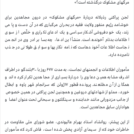
مرگهای مشکوک درگذشته است؟»
لجن پراکنی رذیلانه دربارة «مرگهای مشکوک» در درون مجاهدین برای
خوشامد رژیم منفور ولایت فقیه در بحران مرگباری که در آن دست و پا می
زند، یک خودفروشی آشکار سیاسی و یک ادعای تکراری و خلّص از سوی
اطلاعات بدنام آخوندهاست. منشأ این ادعا، چه بسا برادر وی در انجمن
نجاست اطلاعات آخوندهاست که نامه نگاریها و سوابق طولانی در جذب
نامبرده دارد.
مأموران اطلاعات و انجمنهای نجاست، به مدت ۶۷۷ روز با ۳۰۰بلندگو در اطراف
اشرف مشابه همین دعاوی را دربارة بسیاری از مجاهدین تکرار کرده اند و
همگان از آن مطلعند. پرونده قطور ۱۷ژوئن که سرانجام مُهر یاوه و ابطال
خورد، مملو از شهادتهای دروغین و همچنین لجن پراکنی در همین خصوص
از جانب مزدورانی مانند خدابنده و سینگلتون و سبحانی تحت عنوان اعضا و
هواداران سابق مجاهدین است.
از این پیشتر، روانشاد استاد بهرام عالیوندی، عضو شورای ملی مقاومت در
خاطرات خود که از سیمای آزادی پخش شده است، فاش کرد که مأموران