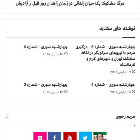
م
ک
مرگ مشکوک یک جوان زندانی در زندان زاهدان روز قبل از آزادیش
ق
ج
ا
و
و
ا
نوشته های مشابه
م
ن
ت
ز
ا
ن
چهارشنبه سوری – شماره 6 – درگیری
چهارشنبه سوری – شماره 5
ی
د
مردم با نیروهای سركوبگر در نقاط
18 مارس 2014
ر
ا
مختلف تهران و شهرهای كرج و
ا
ن
كرمانشاه
ن
ی
19 مارس 2014
د
ر
چهارشنبه سوری – شماره 4
چهارشنبه سوری – شماره 3
ز
18 مارس 2014
18 مارس 2014
ن
د
ا
ن
مریم رجوی
ز
ا
ه