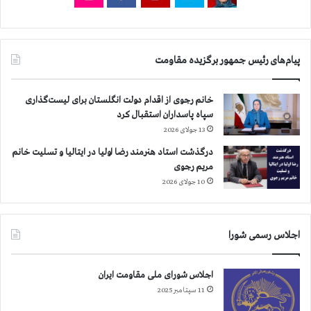
د
ا
ن
ر
و
پیام‌های رئیس جمهور برگزیده مقاومت
ز
ق
خانم رجوی از اقدام دولت انگلستان برای لیست‌گذاری
ب
سپاه پاسداران استقبال کرد
ل
13 جولای 2026
ا
ز
درگذشت استاد هنرمند رضا اولیا در ایتالیا و تسلیت خانم
آ
مریم رجوی
ز
10 جولای 2026
ا
د
ی
ش
اجلاس رسمی شورا
اجلاس شورای ملی مقاومت ایران
11 سپتامبر 2025