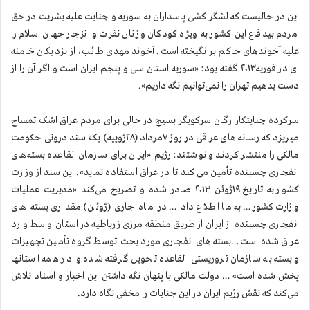
این در حالیست که لشگر کشی پاسداران به سوریه و جنایت علیه بشریت در حق
مردم بیدفاع این کشور به ویژه کودکان و زنان نفرت و انزجار جهان اسلام را
علیه آخوندهای حاکم برانگیخته است. آخوند مهدی طائب، از نزدیکان خامنه
ای در فوریه۲۰۱۳ گفته بود: «سوریه استان سی و پنجم ایران است و اگر آن را از
دست بدهیم تهران را نمی‌توانیم نگه داریم».
سرکرده جنایتکار ارگان سرکوبگر بسیج در حالی برای مردم عراق اشک تمساح
میریزد که رسانه های عراقی در روز ۷مرداد (۲۸ژوییه) یک سند درونی حکومت
مالکی را منتشر کردند و نوشتند: رژیم «ایران برای سازمان القاعده بسته‌های
انفجاری چسبنده تأمین می کند تا در عراق استفاده نماید». این سند از وزارت
کشور به تاریخ ۱۹ژوئن ۲۰۱۳ صادر شده و تصریح می‌کند «مدیریت عملیات
وزارت کشور… به ما اطلاع داد … در ماه جاری (ژوئن) مقداری بسته های
انفجاری چسبنده از ایران از طریق منطقه مرزی زرباطیه در استان واسط وارد
عراق شده است…بسته های انفجاری مورد بحث توسط گروه تأمین تجهیزات
وابسته به سازمان تروریستی القاعده تحویل گرفته شده و در همه استانها
پخش شده است» … دولت مالکی با پنهان نگه داشتن این اخبار و اسناد تلاش
می‌کند که نقش رژیم ایران در این جنایات را مخفی نگاه دارد.