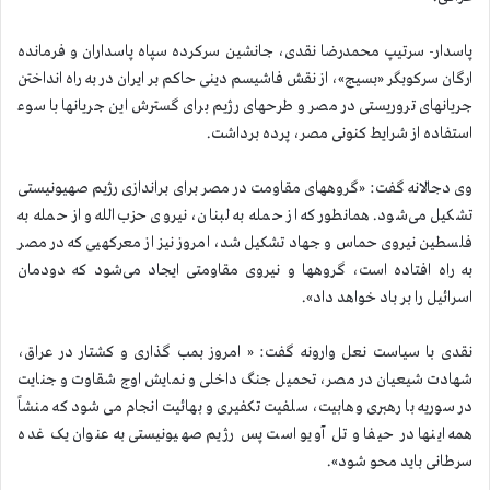
پاسدار- سرتیپ محمدرضا نقدی، جانشین سرکرده سپاه پاسداران و فرمانده
ارگان سرکوبگر «بسیج»، از نقش فاشیسم دینی حاکم بر ایران در به راه انداختن
جریانهای تروریستی در مصر و طرحهای رژیم برای گسترش این جریانها با سوء
استفاده از شرایط کنونی مصر، پرده برداشت.
وی دجالانه گفت: «گروههای مقاومت در مصر برای براندازی رژیم صهیونیستی
تشکیل می‌شود. همانطور که از حمله به لبنان، نیروی حزب‌الله و از حمله به
فلسطین نیروی حماس و جهاد تشکیل شد، امروز نیز از معرکهیی که در مصر
به راه افتاده است، گروهها و نیروی مقاومتی ایجاد می‌شود که دودمان
اسرائیل را بر باد خواهد داد».
نقدی با سیاست نعل وارونه گفت: « امروز بمب گذاری و کشتار در عراق،
شهادت شیعیان در مصر، تحمیل جنگ داخلی و نمایش اوج شقاوت و جنایت
در سوریه با رهبری وهابیت، سلفیت تکفیری و بهائیت انجام می شود که منشاً
همه اینها در حیفا و تل آویو است پس رژیم صهیونیستی به عنوان یک غده
سرطانی باید محو شود».