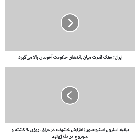
ی
ر
ا
ن
:
ج
ن
گ
ق
ایران: جنگ قدرت میان باندهای حکومت آخوندی بالا می‌گیرد
د
ر
ب
ت
ی
م
ا
ی
ن
ا
ی
ن
ه
ب
ا
ا
س
ن
ت
د
ر
بیانیه استرون استیونسون: افزایش خشونت در عراق ـ روزی ۹۰ کشته و
ه
و
مجروح در ماه ژوئیه