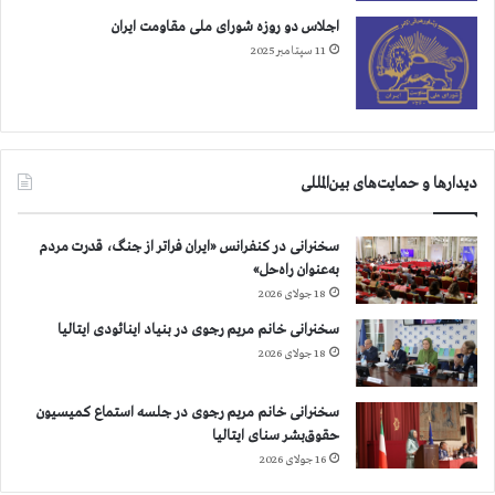
و
اجلاس دو روزه شورای ملی مقاومت ایران
ح
11 سپتامبر 2025
د
ر
م
ا
ه
ژ
دیدارها و حمایت‌های بین‌المللی
و
ئ
سخنرانی در کنفرانس «ایران فراتر از جنگ، قدرت مردم
ی
به‌عنوان راه‌حل»
ه
18 جولای 2026
سخنرانی خانم مریم رجوی در بنیاد اینائودی ایتالیا
18 جولای 2026
سخنرانی خانم مریم رجوی در جلسه استماع کمیسیون
حقوق‌بشر سنای ایتالیا
16 جولای 2026