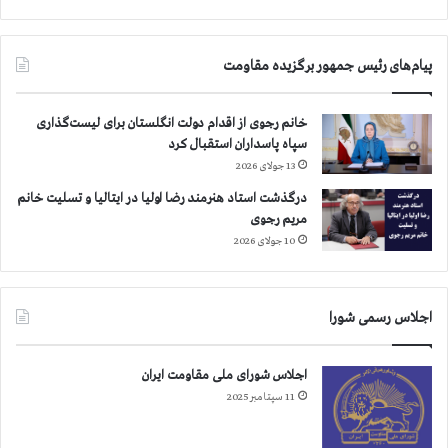
ر
ت
د
د
ر
ع
پیام‌های رئیس جمهور برگزیده مقاومت
ر
ا
خانم رجوی از اقدام دولت انگلستان برای لیست‌گذاری
ق
سپاه پاسداران استقبال کرد
ـ
13 جولای 2026
ر
و
درگذشت استاد هنرمند رضا اولیا در ایتالیا و تسلیت خانم
ز
مریم رجوی
ی
10 جولای 2026
۹
۰
ک
ش
اجلاس رسمی شورا
ت
ه
اجلاس شورای ملی مقاومت ایران
و
11 سپتامبر 2025
م
ج
ر