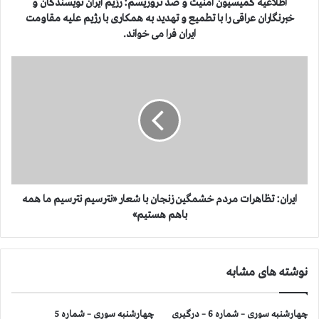
ی
اطلاعیه کمیسیون امنیت و ضد تروریسم: رژیم ایران نویسندگان و
س
خبرنگاران عراقی را با تطمیع و تهدید به همکاری با رژیم علیه مقاومت
ی
ایران فرا می خواند.
و
ن
ا
ا
ی
م
ر
ن
ا
ی
ن
ت
:
و
ت
ض
ظ
د
ا
ت
ه
ایران: تظاهرات مردم خشمگین زنجان با شعار «نترسیم نترسیم ما همه
ر
ر
باهم هستیم»
و
ا
ر
ت
ی
م
س
نوشته های مشابه
ر
م
د
:
م
چهارشنبه سوری – شماره 6 – درگیری
چهارشنبه سوری – شماره 5
ر
خ