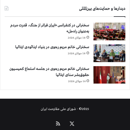
ت
م
ه
»
دیدارها و حمایت‌های بین‌المللی
د
ی
د
سخنرانی در کنفرانس «ایران فراتر از جنگ، قدرت مردم
ب
به‌عنوان راه‌حل»
ه
18 جولای 2026
ه
سخنرانی خانم مریم رجوی در بنیاد اینائودی ایتالیا
م
18 جولای 2026
ک
ا
ر
سخنرانی خانم مریم رجوی در جلسه استماع کمیسیون
ی
حقوق‌بشر سنای ایتالیا
ب
16 جولای 2026
ا
ر
ژ
ی
2025© - شورای ملی مقاومت ایران
م
ع
ل
X
خوراک
ی