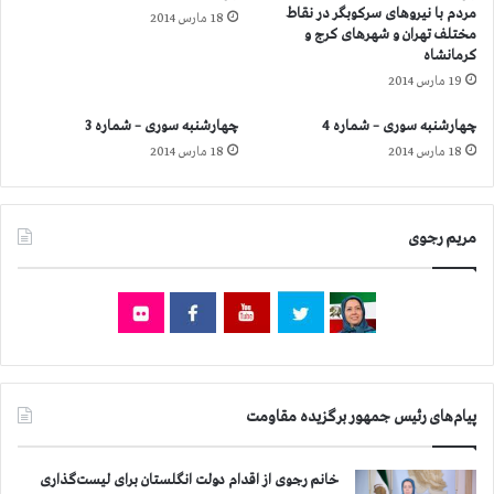
مردم با نیروهای سركوبگر در نقاط
ژ
18 مارس 2014
ش
مختلف تهران و شهرهای كرج و
ی
م
كرمانشاه
م
گ
19 مارس 2014
ا
ی
ی
ن
چهارشنبه سوری – شماره 4
چهارشنبه سوری – شماره 3
ر
ز
18 مارس 2014
18 مارس 2014
ا
ن
ن
ج
ن
ا
و
ن
مریم رجوی
ی
ب
س
ا
ن
ش
د
ع
گ
ا
ا
ر
ن
«
و
ن
پیام‌های رئیس جمهور برگزیده مقاومت
خ
ت
ب
ر
خانم رجوی از اقدام دولت انگلستان برای لیست‌گذاری
ر
س