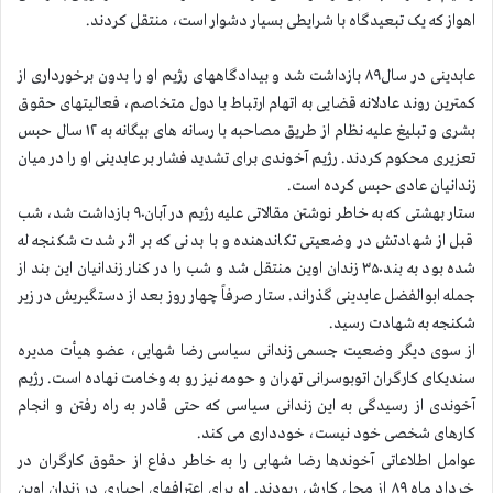
اهواز که یک تبعیدگاه با شرایطی بسیار دشوار است، منتقل کردند.
عابدینی در سال۸۹ بازداشت شد و بیدادگاههای رژیم او را بدون برخورداری از
کمترین روند عادلانه قضایی به اتهام ارتباط با دول متخاصم، فعالیتهای حقوق
بشری و تبلیغ علیه نظام از طریق مصاحبه با رسانه های بیگانه به ۱۲ سال حبس
تعزیری محکوم کردند. رژیم آخوندی برای تشدید فشار بر عابدینی او را در میان
زندانیان عادی حبس کرده است.
ستار بهشتی که به خاطر نوشتن مقالاتی علیه رژیم در آبان۹۰ بازداشت شد، شب
قبل از شهادتش در وضعیتی تکاندهنده و با بدنی که بر اثر شدت شکنجه له
شده بود به بند۳۵۰ زندان اوین منتقل شد و شب را در کنار زندانیان این بند از
جمله ابوالفضل عابدینی گذراند. ستار صرفاً چهار روز بعد از دستگیریش در زیر
شکنجه به شهادت رسید.
از سوی دیگر وضعیت جسمی زندانی سیاسی رضا شهابی، عضو هیأت مدیره
سندیکای کارگران اتوبوسرانی تهران و حومه نیز رو به وخامت نهاده است. رژیم
آخوندی از رسیدگی به این زندانی سیاسی که حتی قادر به راه رفتن و انجام
کارهای شخصی خود نیست، خودداری می کند.
عوامل اطلاعاتی آخوندها رضا شهابی را به خاطر دفاع از حقوق کارگران در
خرداد ماه ۸۹ از محل کارش ربودند. او برای اعترافهای اجباری در زندان اوین