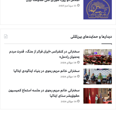
اجلاس دو روزه شورای ملی مقاومت ایران
ع
11 سپتامبر 2025
ا
م
د
ر
ا
ش
دیدارها و حمایت‌های بین‌المللی
ر
ف
سخنرانی در کنفرانس «ایران فراتر از جنگ، قدرت مردم
به‌عنوان راه‌حل»
18 جولای 2026
سخنرانی خانم مریم رجوی در بنیاد اینائودی ایتالیا
18 جولای 2026
سخنرانی خانم مریم رجوی در جلسه استماع کمیسیون
حقوق‌بشر سنای ایتالیا
16 جولای 2026