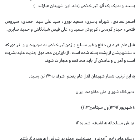
بستند و به یک یک آنها تیر خلاص زدند. این شهیدان عبارتند از:
اصغر عمادی، شهرام یاسری، سعید نوری، سید علی سید احمدی، سیروس
فتحی، حیدر گرمابی، کوروش سعیدی، علی فیض شبانگاهی و حمید صابری.
قتل عام افراد بی دفاع و غیر مسلح و زدن تیر خلاص به مجروحان و افرادی که
دستشهایشان از پشت بسته شده است، از بارزترین مصادیق جنایت علیه بشریت
است و آمران و عاملان آن باید محاکمه و مجازات شوند
به این ترتیب شمار شهیدان قتل عام پنجم اشرف به ۴۴ تن رسید.
دبیرخانه شورای ملی مقاومت ایران
۱۰ شهریور ۱۳۹۲(اول سپتامبر۲۰۱۳)
یورش مسلحانه به اشرف- شماره ۱۲
رسانه های رژیم آخوندی مسئولیت حمله به اشرف را به عهده گرفتند