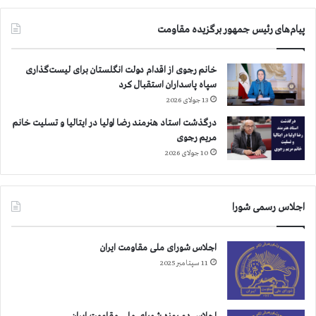
د
و
پیام‌های رئیس جمهور برگزیده مقاومت
ل
ت
خانم رجوی از اقدام دولت انگلستان برای لیست‌گذاری
ف
سپاه پاسداران استقبال کرد
ر
13 جولای 2026
ا
ن
درگذشت استاد هنرمند رضا اولیا در ایتالیا و تسلیت خانم
س
مریم رجوی
ه
10 جولای 2026
ب
ر
ا
ی
اجلاس رسمی شورا
ت
و
اجلاس شورای ملی مقاومت ایران
ق
11 سپتامبر 2025
ف
ق
ت
ل