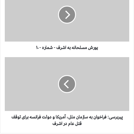
ر
ش
م
س
ل
ح
ا
ن
یورش مسلحانه به اشرف - شماره - ۱۰
ه
ب
پ
ه
ی
ا
ر
ش
ب
ر
ر
ف
س
-
ی
ش
:
م
ف
ا
ر
پیربرسی: فراخوان به سازمان ملل، آمریکا و دولت فرانسه برای توقف
ر
ا
قتل عام در اشرف
ه
خ