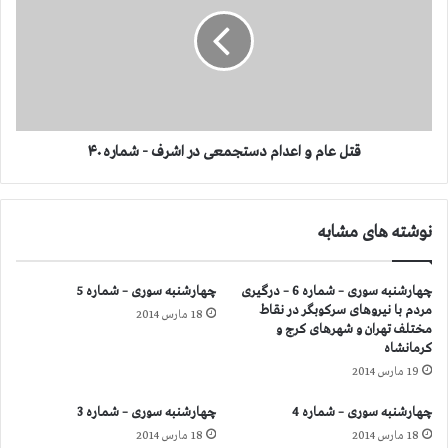
س
ل
ت
ع
ج
ا
م
م
ع
و
ی
ا
د
ع
ر
د
قتل عام و اعدام دستجمعی در اشرف - شماره ۴۰
ا
ا
ش
م
ر
د
نوشته های مشابه
ف
س
-
ت
ش
ج
چهارشنبه سوری – شماره 6 – درگیری
چهارشنبه سوری – شماره 5
م
م
مردم با نیروهای سركوبگر در نقاط
18 مارس 2014
ا
ع
مختلف تهران و شهرهای كرج و
ر
ی
كرمانشاه
ه
د
19 مارس 2014
۳
ر
۸
ا
چهارشنبه سوری – شماره 4
چهارشنبه سوری – شماره 3
ش
18 مارس 2014
18 مارس 2014
ر