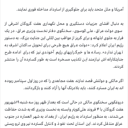
آمریکا و ملل متحد باید برای جلوگیری از استرداد مداخله فوری نمایند.
به دنبال افشای جزییات دستگیری و محل نگهداری هفت گروگان اشرفی از
سوی دولت عراق، علی الموسوی، سخنگوی دفتر نخست وزیری عراق، در یک
فرار به جلوی ابلهانه و برای گریز از عواقب بین المللی این جنایت بزرگ، به دستور
رژیم ایران اعلام کرد: «دولت عراق هیچ طرحی برای تحویل ساکنان اشرف به
تهران ندارد». رسانه ها و خبرگزاریهای رژیم آخوندی نیز که برای ادامه طرح
جنایتکارانه اش نیازمند این تکذیب مسخره است به طور گسترده آن را منتشر
کردند.
اگر مالکی و دولتش قصد ندارند هفت مجاهدی را که در روز اول سپتامبر ربوده
اند به ایران مسترد کنند، باید بلادرنگ آنها را آزاد کنند و بازگردانند.
دروغگویی سخنگوی مالکی در حالی است که بعداز ظهر روز سه شنبه ۱۹شهریور
هفت گروگان با ۴ فروند هلی‌کوپتر وابسته به نخست وزیری که به شدت حفاظت
می‌شدند، به منظور استرداد به رژیم ایران، از بغداد به شهر العماره در جنوب
عراق منتقل کردند. این استان تحت نفوذ و کنترل گسترده نیروی تروریستی