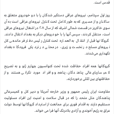
قدس است.
روز اول سپتامبر، نیروهای عراقی دستگیر شدگان را با دو خودروی متعلق به
ساکنان و از مسیری که به طور کامل تحت کنترل نیروهای عراقی است به آن
سوی خاکریز در قسمت شمالی اشرف که از سال ۲۰۱۱ در اشغال نیروهای عراقی
است، منتقل کردند، سپس آنها را با خودروهای دیگر به بغداد انتقال دادند.
گروگانها قبل از انتقال به العماره تحت کنترل رئیس دفتر فرماندهی کل
نیروهای مسلح در نخست وزیری، در محلی در نزدیکی فرودگاه بغداد
نگهداری می‌شدند.
گروگانها همه افراد حفاظت شده تحت کنوانسیون چهارم ژنو و به تصریح
کمیساریای عالی پناهندگان، پناهجو و افراد مورد نگرانی هستند و از
حفاظتهای بین المللی برخوردارند.
مقاومت ایران رئیس جمهور و وزیر خارجه آمریکا و دبیر کل و کمیسرعالی
پناهندگان ملل متحد را که در قبال سلامت و امنیت این افراد مسئولیت
مستقیم دارند به اقدام فوری برای ممانعت از استرداد گروگانها توسط دولت
عراق به رژیم آخوندی و آزادی بلادرنگ آنها فرا می خواند.