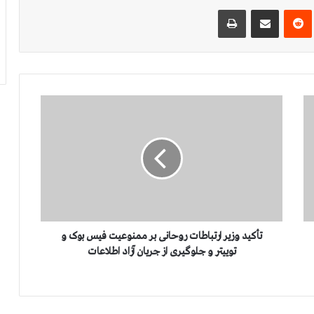
‌ترست
‫رددیت
اشتراک گذاری از طریق ایمیل
چاپ
ت
أ
ک
ی
د
و
ز
ی
ر
ا
تأکید وزیر ارتباطات روحانی بر ممنوعیت فیس بوک و
ر
توییتر و جلوگیری از جریان آزاد اطلاعات
ت
ب
ا
ط