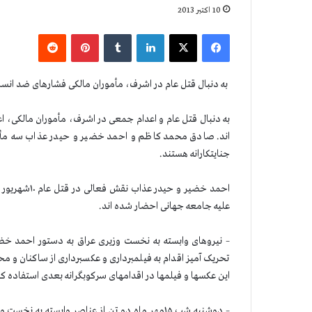
10 اکتبر 2013
فیس بوک
X
لینکدین
‫تامبلر
‫پین‌ترست
‫رددیت
به دنبال قتل عام در اشرف، مأموران مالکی فشارهای ضد انسانی
به دنبال قتل عام و اعدام جمعی در اشرف، مأموران مالکی، ا
اند. صادق محمد کاظم و احمد خضیر و حیدر عذاب سه مأم
جنایتکارانه هستند.
احمد خضیر و 
علیه جامعه جهانی احضار شده اند.
– نیروهای وابسته به نخست وزیری عراق به دستور احمد خضیر
تحریک آمیز اقدام به فیلمبرداری و عکسبرداری از ساکنان و 
این عکسها و فیلمها در اقدامهای سرکوبگرانه بعدی استفاده کن
– دوشنبه شب ۱۵مهر ماه دو تن از عناصر وابسته