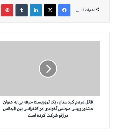
فیس بوک
X
لینکدین
‫تامبلر
‫پین
اشتراک گذاری
ق
ا
ت
ل
م
ر
د
م
ک
ر
قاتل مردم کردستان، یک تروریست حرفه یی به عنوان
د
مشاور رییس مجلس آخوندی در کنفرانس بین المجالس
س
در ژنو شرکت کرده است
ت
ا
ن