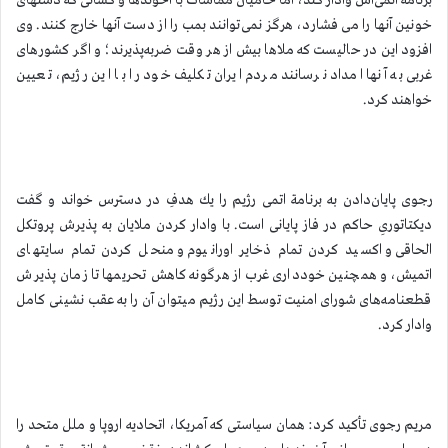
برنامة اتمی‌اش وادار كند، اما حامیان مماشات با آخوندها و كسانی كه دستهای
خونین آنها را می فشارد، هرگز نمی‌توانند بمب را از دست آنها خارج كنند. وی
افزود این در حالیست كه ملاها بیش از هر وقت ضربه‌پذیرند؛ و اگر كشورهای
غربی به آنها امداد نرسانند مردم ایران تكلیف خود را با این رژیم، تعیین
خواهند كرد.
رجوی پایان‌دادن به برنامة اتمی رژیم را یك هدفِ در دسترس خواند و گفت
دیكتاتوریِ حاكم در فاز پایانی است. با وادار كردن ملایان به پذیرش پروتكل
الحاقی و اكسید كردن تمام ذخایر اورانیوم و منحل كردن تمام سایتهای
اتمیش، و همچنین خودداری غرب از هرگونه كاهش تحریمها تا زمان پذیرش
قطعنامه‌های شورای امنیت توسط این رژیم میتوان آن را به عقب نشینی كامل
وادار كرد.
مریم رجوی تأكید كرد: همان سیاستی كه آمریكا، اتحادیه اروپا و ملل متحد را