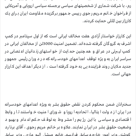
رم، با شركت شماری از شخصیتهای سیاسی برجسته سیاسی اروپایی و آمریكایی
از فراخوان خانم مریم رجوی رییس جمهور برگزیده مقاومت ایران برای یك
كارزار بین المللی حمایت كردند.
این كارزار خواستار آزادی هفت مخالف ایرانی است كه از اول سپتامبر در كمپ
اشرف به گروگان گرفته شده‌اند. تضمین امنیت 3000تن از مخالفان ایرانی در
كمپ لیبرتی در عراق و همچنین حمایت از خواستهای زندانیان اعتصابی در
سراسر ایران به ویژه توقف اعدامهای خودسرانه كه در دوران رئیس جمهور
جدید ملایان روند فزاینده یی به خود گرفته است ، از دیگر اهداف این كارزار
جهانی است.
سخنرانان ضمن محكوم كردن نقض حقوق بشر به ویژه اعدامهای خودسرانه
در ایران از دولت ایتالیا، اتحادیه اروپا و شورای امنیت خواستند تا روابط
اقتصادی و سیاسی با این رژیم را مشروط به توقف حكم اعدام و بهبود
وضعیت حقوق بشر در ایران نمایند. علاوه بر خانم مریم رجوی، آقای برنارد
كوشنر, وزیر امور خارجه سابق فرانسه, خانم میشل الیو ماری, وزیر سابق