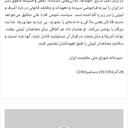
در برابر بمب سازی آخوندها، به بی‌عملی كشانده، نقض وحشیانة حقوق بشر
در ایران را نیز به فراموشی سپرده و تعهدات و وظایف قانونی در باره اشرف و
لیبرتی را نیز زیر پا گذاشته است. سیاست شومی كه با نفی حقایق می‌خواهد
دستِ قاتلان یعنی مالكی و خامنه‌ای را بشوید، بی تردید موتور یك جنایت
بزرگتر را روشن می‌كند. او هشدار داد هر اتفاقی برای مجاهدان لیبرتی بیفتد،
دولت آمریكا و ملل متحد در قبال آن مسئولیت كامل دارند. آنها باید امنیت و
سلامتِ مجاهدان لیبرتی را طبق تعهداتشان تضمین كنند.
دبیرخانه شورای ملی مقاومت ایران
28 آذر1392 (19 دسامبر2013)
ت
ص
و