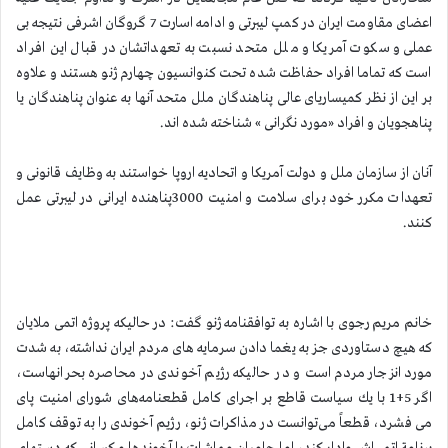
اعضای مقاومت ایران در كمپ لیبرتی و ادامه اسارت 7 گروگان اشرفی نتیجه بی
عملی و سكوت آمریكا و ملل متحد نسبت به تعهداتشان در قبال این افراد
است كه تماما افراد حفاظت شده تحت كنوانسیون چهارم ژنو هستند و علاوه
بر این از نظر كمیساریای عالی پناهندگان ملل متحد آنها به عنوان پناهندگان یا
پناهجویان و افراد «مورد نگرانی » شناخته شده اند.
آنان از سازمان ملل و دولت آمریكا و اتحادیه اروپا خواستند به وظایف قانونی و
تعهدات مكرر خود برای سلامت و امنیت 3000پناهنده ایرانی در لیبرتی عمل
كنند.
خانم مریم رجوی با اشاره به توافقنامه ژنو گفت: در حالیكه پروژه اتمی ملایان
كه هیچ دستاوردی جز به یغما دادن سرمایه های مردم ایران نداشته، به شدت
مورد انزجار مردم است و در حالیكه رژیم آخوندی در محاصره بحرانهاست،
اگر 5+1 با یك سیاست قاطع بر اجرای كامل قطعنامه‌های شورای امنیت پای
می فشرد، قطعاً می‌توانست در مذاكرات ژنو، رژیم آخوندی را به توقف كامل