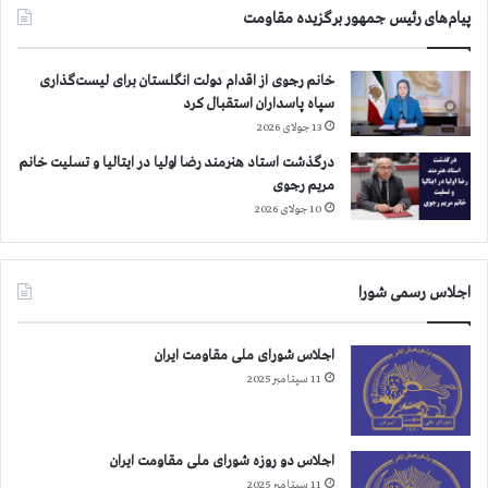
ر
پیام‌های رئیس جمهور برگزیده مقاومت
م
ج
خانم رجوی از اقدام دولت انگلستان برای لیست‌گذاری
م
سپاه پاسداران استقبال کرد
ع
ع
13 جولای 2026
م
درگذشت استاد هنرمند رضا اولیا در ایتالیا و تسلیت خانم
و
مریم رجوی
م
10 جولای 2026
ی
م
ل
ل
اجلاس رسمی شورا
م
ت
اجلاس شورای ملی مقاومت ایران
ح
د
11 سپتامبر 2025
اجلاس دو روزه شورای ملی مقاومت ایران
11 سپتامبر 2025