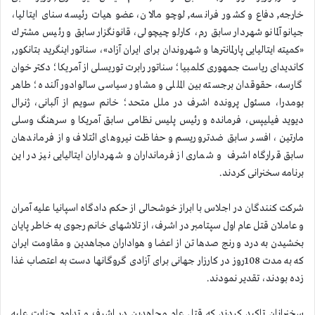
خارجه, دفاع و كشور فرانسه, لوچو مالان، عضو هیات رئیسه سنای ایتالیا،
جیانو آلمانو شهردار سابق رم، كارلو چیچولی، قانونگزار سابق و رئیس مشترك
«كمیته ایتالیایی پارلمانترها و شهروندان برای ایران آزاد»، سناتور اینگرید بتانكور,
كاندیدای ریاست جمهوری كلمبیا؛ سناتور رابرت توریسلی از آمریكا؛ دكتر خوان
گارسه، حقوقدان برجسته بین المللی و مشاور سیاسی سالوادور آلنده؛ طاهر
بومدرا، مسئول پرونده اشرف در ملل متحد؛ خانم سویم از آلبانی، ژنرال
دیوید فیلیپس، فرمانده و رئیس پلیس نظامی سابق آمریكا و سرهنگ وسلی
مارتین ، افسر سابق ضدتروریسم و حفاظت نیروهای ائتلاف و از فرماندهان
سابق قرارگاه اشرف و شماری از فرمانداران و شهرداران ایتالیایی نیز در این
برنامه سخنرانی كردند.
شركت كنندگان در اجلاس با ابراز خوشحالی از حكم دادگاه اسپانیا علیه آمران
و عاملان قتل عام اول سپتامبر در اشرف، از تلاشهای خانم رجوی به خاطر پایان
بخشیدن به درد و رنج صدها تن از اعضا و هواداران مجاهدین و مقاومت ایران
كه به مدت 108روز در كارزار جهانی برای آزادی گروگانها دست به اعتصاب غذا
زده بودند، تقدیر نمودند.
سخنرانان تاكید كردند كه قتل عام مجاهدین در اشرف و تداوم جنایت علیه