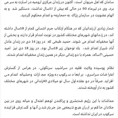
سامان كه اهل مریوان است، اكنون در زندان مركزی ارومیه در اسارت به سر می
برد. وی در تیرماه 90 در حالی كه بیش از 17سال نداشت، دستگیر شد و به
اتهام عضویت در سازمان پژاك به «محاربه» و اعدام محكوم گردید.
شمار زیادی از زندانیان كه در هنگام ارتكاب جرم انتسابی كمتر از 18سال داشته
اند، در زندانهای شهرهای مختلف كشور در نوبت اعدام قرار دارند و بخشی از
آنها مخفیانه اعدام می شوند. حمید طبخی كه در روز 14 دی در زندان عادل
آباد شیراز اعدام شد، یك نوجوان زیر 18سال بود. در روز 18 دی نیز امید
حسینی ٢١ساله، همراه با دو زندانی دیگر در همین زندان مخفیانه اعدام شدند.
نظام پوسیده ولایت فقیه در سراشیب سرنگونی، در هراس از گسترش
اعتراضات سراسری، بر ابعاد سركوب به ویژه مجازات وحشیانه اعدام می
افزاید. صرفاً در دو هفته اول سال نو میلادی 40زندانی در شهرهای مختلف
كشور به دار آویخته شدند.
مماشات با این رژیم ضدبشری و پراكندن توهم اعتدال و میانه روی در بین
جلادان حاكم بر ایران هیچ نتیجه‌یی جز جریتر شدن آنها و گسترش فزاینده
سركوب در ایران نداشته است.