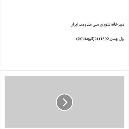
دبیرخانه شورای ملی مقاومت ایران
اول بهمن 1392 (21ژانویه2014)
م
ر
ی
م
ر
ج
و
ی
د