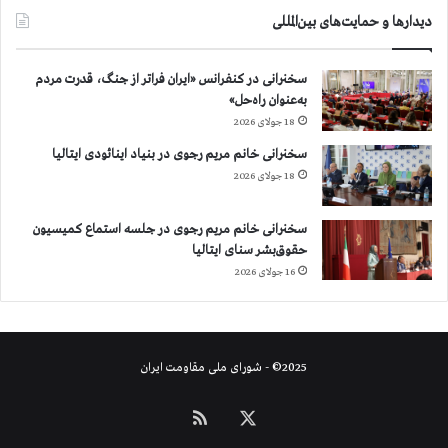
و
دیدارها و حمایت‌های بین‌المللی
ر
ی
سخنرانی در کنفرانس «ایران فراتر از جنگ، قدرت مردم
ه
به‌عنوان راه‌حل»
،
خ
18 جولای 2026
ل
سخنرانی خانم مریم رجوی در بنیاد اینائودی ایتالیا
ع
18 جولای 2026
ی
د
ا
سخنرانی خانم مریم رجوی در جلسه استماع کمیسیون
ز
حقوق‌بشر سنای ایتالیا
ر
16 جولای 2026
ژ
ی
م
ا
2025© - شورای ملی مقاومت ایران
ی
ر
ا
X
خوراک
ن