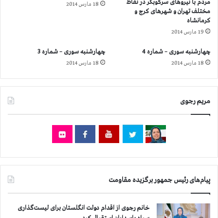
مردم با نیروهای سركوبگر در نقاط
و
18 مارس 2014
ف
مختلف تهران و شهرهای كرج و
2
ی
كرمانشاه
:
س
19 مارس 2014
ت
ب
ن
و
چهارشنبه سوری – شماره 4
چهارشنبه سوری – شماره 3
ه
ك
18 مارس 2014
18 مارس 2014
ا
و
ر
ت
ا
و
ه
ی
مریم رجوی
ح
ی
ل
ت
پ
ر
ا
ی
ا
ن
د
پیام‌های رئیس جمهور برگزیده مقاومت
ا
د
خانم رجوی از اقدام دولت انگلستان برای لیست‌گذاری
ن