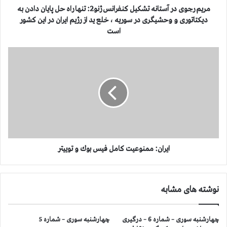
ر
مریم رجوی در آستانه تشكیل كنفرانس ژنو2: تنها راه حل پایان دادن به
آ
دیكتاتوری و وحشیگری در سوریه ، خلع ید از رژیم ایران در این كشور
س
است
ت
ا
ا
ن
ی
ه
ر
ت
ا
ش
ن
ك
:
ی
م
ل
م
ك
ن
ن
و
ایران: ممنوعیت كامل فیس بوك و توییتر
ف
ع
ر
ی
ا
ت
نوشته های مشابه
ن
ك
س
ا
ژ
م
چهارشنبه سوری – شماره 6 – درگیری
چهارشنبه سوری – شماره 5
ن
ل