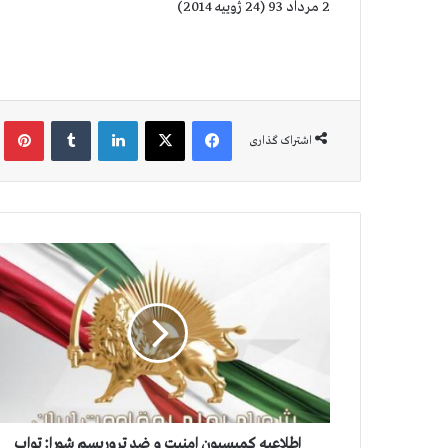
2 مرداد 93 (24 ژوییه 2014)
فیس بوک
X
لینکدین
‫تامبلر
‫پین
اشتراک گذاری
ا
ط
ل
ا
ع
ی
ه
ك
م
ی
اطلاعیه كمیسیون امنیت و ضد تروریسم شورا: تواب