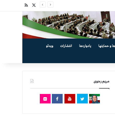
X
خوراک
ها و حمایتها
یادواره‌ها
انتشارات
ویدئو
مریم رجوی