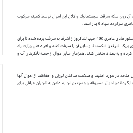
رف، آن روی سكه سرقت سیستماتیك و كلان این اموال توسط كمیته سركوب
كرده سپاه 9 بدر است.
طبق اطلاعیه های 27 ژوئن، اول و 16ژوییه دبیرخانه شورا، به دستور هادی عامری 400 جیپ لندكروز از اشرف به سرقت برده شده تا برای
ی بزرگ اشرف را شكسته تا وسایل آن را سرقت كنند و افراد فنی وزارت راه
ی كرده و به بغداد منتقل كنند. همزمان سایر اموال از جمله تانكرهای آب و
ل متحد در مورد امنیت و سلامت ساكنان لیبرتی و حفاظت از اموال آنها
ازگرداندن اموال مسروقه و همچنین اجازه دادن به تاجران عراقی برای