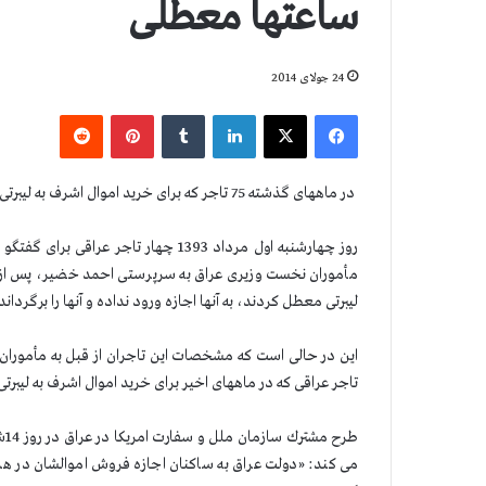
ساعتها معطلی
24 جولای 2014
فیس بوک
X
لینکدین
‫تامبلر
‫پین‌ترست
‫رددیت
در ماههای گذشته 75 تاجر كه برای خرید اموال اشرف به لیبرتی رفته بودند بازگردانده شدند.
روز چهارشنبه اول مرداد 1393 چهار تاج
مأموران نخست وزیری عراق به سرپرستی احمد خضیر، پس از 
لیبرتی معطل كردند، به آنها اجازه ورود نداده و آنها را برگرداند
تاجر عراقی كه در ماههای اخیر برای خرید اموال اشرف به لیبرتی
می كند: «دولت عراق به ساكنان اجازه فروش اموالشان در هر