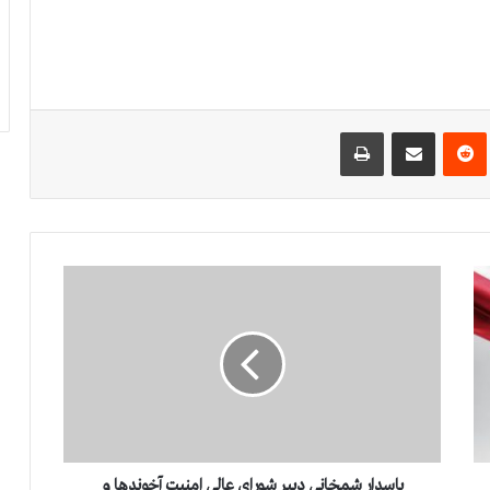
‌ترست
‫رددیت
اشتراک گذاری از طریق ایمیل
چاپ
پ
ا
س
د
ا
ر
ش
م
خ
ا
پاسدار شمخانی دبیر شورای عالی امنیت آخوندها و