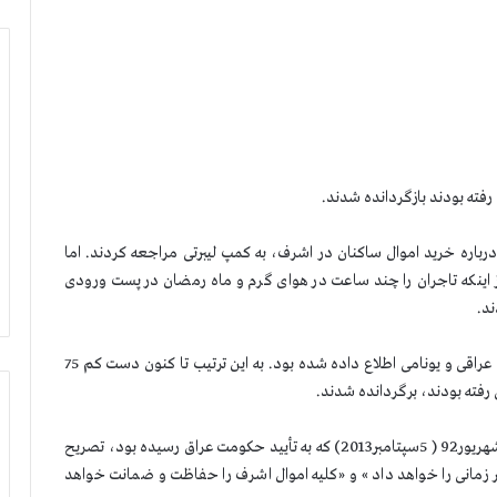
ر عراقی برای گفتگو درباره خرید اموال ساكنان در اشرف، به كمپ لیبرتی مراجعه كردند. اما
اینكه تاجران را چند ساعت در هوای گرم و ماه رمضان در پست ورودی
ند.
این در حالی است كه مشخصات این تاجران از قبل به مأموران عراقی و یونامی اطلاع داده شده بود. به این ترتیب تا كنون دست كم 75
 رفته بودند، برگردانده شدند.
طرح مشترك سازمان ملل و سفارت امریكا در عراق در روز 14شهریور92 ( 5سپتامبر2013) كه به تأیید حكومت عراق رسیده بود، تصریح
 زمانی را خواهد داد » و «كلیه اموال اشرف را حفاظت و ضمانت خواهد