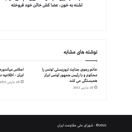
س
تشنه به خون، عصا كش خائن خود فروخته
ی
و
ن
ا
م
ن
ی
نوشته های مشابه
ت
و
ض
خانم رجوی جنایت تروریستی تونس را
اجلاس میاندوره
د
محكوم و با رئیس جمهور تونس ابراز
ایران – اطلاعیه د
ت
همبستگی می كند
20 مارس 2015
ر
20 مارس 2015
و
ر
ی
س
م
ش
2025© - شورای ملی مقاومت ایران
و