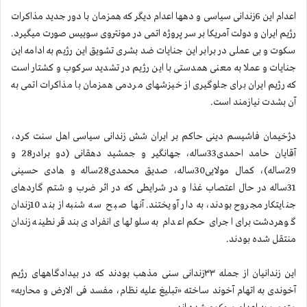
اعدام این 6زندانی سیاسی و دهها اعدام دیگر كه همزمان با دور جدید مذاكرات
رژیم ایران و دولت آمریكا بر سر پروژه اتمی در مونتروی سوییس صورت میگیرد.
سكوت و بی عملی در برابر این جنایات ضد بشری تشویق این رژیم به ادامه این
جنایات و عملا به معنی همدستی با این رژیم در تشدید سركوب و كشتار است
كه رژیم ایران برای جلوگیری از خیزشهای مردمی همزمان با مذاكرات اتمی به
آن بشدت نیازمند است.
دژخیمان فاشیسم دینی حاكم بر ایران شش زندانی سیاسی اهل سنت كرد،
آقایان حامد احمدی33ساله، جهانگیر و جمشید دهقانی (دو برادر28 و
29ساله)، كمال مولایی30ساله، صدیق محمدی28ساله و هادی حسینی
31ساله در حال اعتصاب غذا و در شرایطی كه در اثر ضرب و شتم گاردهای
جنایتكار مجروح بودند، به دار آویختند. آنها صبح سه شنبه از بند 10زندان
گوهردشت برای اجرای حكم اعدام به سلولهای انفرادی بند قرنطینه زندان
منتقل شده بودند.
این زندانیان از جمله ۳۳زندانی سنی مذهب بودند كه در بیدادگاههای رژیم
آخوندی به اتهام آخوند ساخته «تبلیغ علیه نظام، مفسد فی الارض و محاربه»