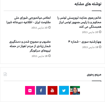
نوشته های مشابه
س
ر
ت
د
ا
م
خانم رجوی جنایت تروریستی تونس را
اجلاس میاندوره‌یی شورای ملی
ن
ك
محكوم و با رئیس جمهور تونس ابراز
مقاومت ایران – اطلاعیه دبیرخانه شورا
ه
ر
همبستگی می كند
20 مارس 2015
ا
د
20 مارس 2015
ع
س
د
ت
چهارشنبه سوری – شماره ۴
مضروب و مجروح شدن و دستگیری
ا
ا
شمار زیادی از مردم اهواز در حمله
18 مارس 2015
م
ن
نیروهای سركوبگر
و
و
18 مارس 2015
7
ت
7
ح
ز
و
ن
ی
مریم رجوی
د
ل
ا
ن
ن
د
ی
ا
ا
د
ه
ن