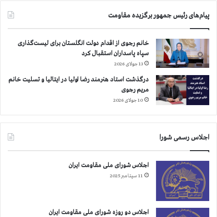
ل
ا
س
پیام‌های رئیس جمهور برگزیده مقاومت
ج
ن
س
ت
ا
خانم رجوی از اقدام دولت انگلستان برای لیست‌گذاری
د
د
سپاه پاسداران استقبال کرد
ی
ش
13 جولای 2026
گ
ه
ر
ی
درگذشت استاد هنرمند رضا اولیا در ایتالیا و تسلیت خانم
د
د
مریم رجوی
ر
ا
10 جولای 2026
گ
ن
و
ب
ه
ه
ر
اجلاس رسمی شورا
خ
د
ا
ش
ن
اجلاس شورای ملی مقاومت ایران
ت
و
11 سپتامبر 2025
ا
د
ه
ه
اجلاس دو روزه شورای ملی مقاومت ایران