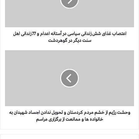
ا
ب
غ
ذ
ا
ی
اعتصاب غذای شش زندانی سیاسی در آستانه اعدام و 77 زندانی اهل
ش
سنت دیگر در گوهردشت
ش
ز
و
ن
ح
د
ش
ا
ت
ن
ر
ی
ژ
س
ی
ی
م
ا
ا
س
ز
وحشت رژیم از خشم مردم كردستان و تحویل ندادن اجساد شهیدان به
ی
خ
خانواده ها و ممانعت از برگزاری مراسم
د
ش
ر
م
آ
م