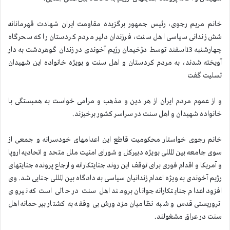
خانم مریم رجوی، رئیس جمهور برگزیده مقاومت ایران شهادت قهرمانانه
شش زندانی سیاسی اهل سنت، فرزندان دلیر مردم كردستان را كه سحرگاه
چهارشنبه 13اسفند توسط دژخیمان رژیم آخوندی در زندان گوهردشت به دار
آویخته شدند، به مردم كردستان و اهل سنت و بویژه خانواده این شهیدان
تسلیت گفت
و از عموم مردم ایران از هر دین و مذهب و مرامی خواست به همبستگی با
خانواده شهیدان و اهل سنت در سراسر كشور برخیزند.
خانم رجوی خواستار محكومیت قاطع این اعدامهای خودسرانه و جمعی از
سوی جامعه بین المللی بویژه دبیركل و شورای امنیت ملل متحد و اتحادیه اروپا
و آمریكا و اقدام فوری برای توقف این روند جنایتكارانه و ارجاع پرونده جنایتهای
رژیم آخوندی به ویژه اعدام زندانیان سیاسی به دادگاه بین المللی جنایی شد. وی
افزود اعدام جنایتكارانه جوانان برومند اهل سنت در حالی است كه نیروی
تروریستی قدس و شبه نظامیان مزدورش بی وقفه به كشتار بیرحمانه اهل
سنت در عراق مشغولند.