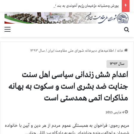
یورش وحشیانه دژخیمان رژیم آخوندی به بند ۷ زندان اوین و ضرب‌وجرح زندانیان سیاسی
جستجو برای
منو
خانه
/
اطلاعیه‌های دبیرخانه شورای ملی مقاومت ایران
/
سال ۱۳۹۳
سال ۱۳۹۳
اعدام شش زندانی سیاسی اهل سنت
جنایت ضد بشری است و سكوت به بهانه
مذاكرات اتمی همدستی است
4 مارس 2015
مریم رجوی: فراخوان به همبستگی عموم مردم از هر دین و آیین با خانواده
شهیدان و احاله پرونده جنایتهای رژیم به دادگاه بین المللی جنایی.