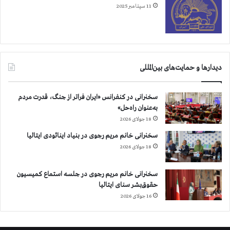
ا
11 سپتامبر 2025
و
م
م
ا
ن
ع
دیدارها و حمایت‌های بین‌المللی
ت
ا
سخنرانی در کنفرانس «ایران فراتر از جنگ، قدرت مردم
ز
به‌عنوان راه‌حل»
ب
18 جولای 2026
ر
گ
سخنرانی خانم مریم رجوی در بنیاد اینائودی ایتالیا
ز
18 جولای 2026
ا
ر
سخنرانی خانم مریم رجوی در جلسه استماع کمیسیون
ی
حقوق‌بشر سنای ایتالیا
م
ر
16 جولای 2026
ا
س
م