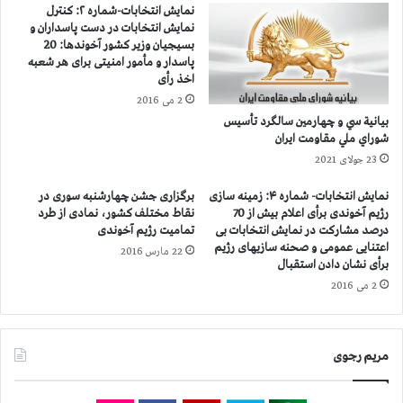
نمایش انتخابات-شماره ۲: كنترل
ا
ن
نمایش انتخابات در دست پاسداران و
د
ش
بسیجیان وزیر كشور آخوندها: 20
ف
ی
پاسدار و مأمور امنیتی برای هر شعبه
م
ن
اخذ رأی
ش
ی
2 می 2016
ك
ت
بيانية سي و چهارمين سالگرد تأسيس
و
ح
شوراي ملي مقاومت ايران
ك
م
23 جولای 2021
ر
ی
ا
ل
نمایش انتخابات- شماره ۴: زمینه سازی
برگزاری جشن چهارشنبه سوری در
ن
ی
رژیم آخوندی برأی اعلام بیش از 70
نقاط مختلف کشور، نمادی از طرد
ن
د
درصد مشاركت در نمایش انتخابات بی
تمامیت رژیم آخوندی
د
ی
اعتنایی عمومی و صحنه سازیهای رژیم
22 مارس 2016
گ
گ
برأی نشان دادن استقبال
ی
ر
2 می 2016
د
ت
ر
و
3
س
ك
مریم رجوی
ط
ی
م
ل
ل