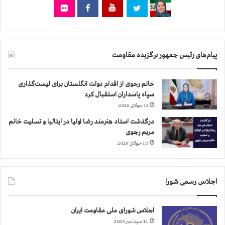
و
ا
م
ی
ت
ا
ر
ن
ی
د
پیام‌های رئیس جمهور برگزیده مقاومت
ل
ر
ی
ا
ب
ث
خانم رجوی از اقدام دولت انگلستان برای لیست‌گذاری
ر
ر
سپاه پاسداران استقبال کرد
ت
ت
13 جولای 2026
ی
ر
س
درگذشت استاد هنرمند رضا اولیا در ایتالیا و تسلیت خانم
و
مریم رجوی
ف
10 جولای 2026
ش
ا
ر
اجلاس رسمی شورا
د
ر
ر
اجلاس شورای ملی مقاومت ایران
ا
11 سپتامبر 2025