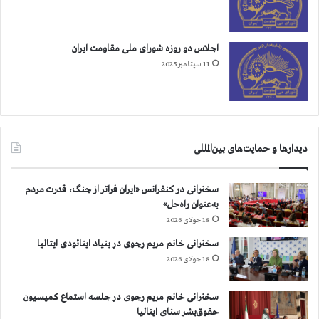
س
ت
ا
ی
اجلاس دو روزه شورای ملی مقاومت ایران
خ
11 سپتامبر 2025
و
ر
د
ن
ز
دیدارها و حمایت‌های بین‌المللی
ه
ر
ا
سخنرانی در کنفرانس «ایران فراتر از جنگ، قدرت مردم
ت
به‌عنوان راه‌حل»
م
18 جولای 2026
ی
سخنرانی خانم مریم رجوی در بنیاد اینائودی ایتالیا
18 جولای 2026
سخنرانی خانم مریم رجوی در جلسه استماع کمیسیون
حقوق‌بشر سنای ایتالیا