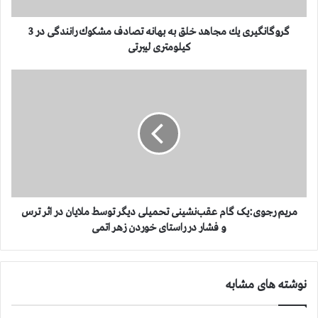
ی
ر
ی
گروگانگیری یك مجاهد خلق به بهانه تصادف مشكوك رانندگی در 3
ی
كیلومتری لیبرتی
ك
م
م
ج
ر
ا
ی
ه
م
د
ر
خ
ج
ل
و
ق
ی
ب
:
ه
ی
مریم رجوی:یک گام عقب‌نشینی تحمیلی دیگر توسط ملایان در اثر ترس
ب
ک
و فشار در راستای خوردن زهر اتمی
ه
گ
ا
ا
ن
م
نوشته های مشابه
ه
ع
ت
ق
ص
ب‌