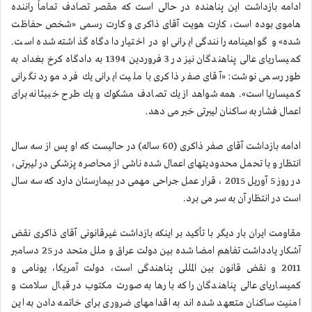
ادامه بازداشت این پناهنده در حالی است كه مقصر تصادف تماماً راننده
هاموی بوده است، كارت هویت آقای ذاكری و كارت رسمی «شخص حفاظت
شده» و گواهینامه رانندگی ایرانی او در اختیار دادگاه گذاشته شده است.
كمیساریای عالی پناهندگان نیز در 3 فروردین 1394 به دادگاه كرخ بغداد به
طور رسمی نوشت: «آقای صفر ذاكری با ملیت ایرانی یك فرد مورد نگرانی
كمیساریا است». همه شواهد از یك تصادف مشكوك و یك طرح خبیثانه برای
اعمال فشار به ساكنان لیبرتی خبر می دهد.
ادامه بازداشت آقای صفر ذاكری (60 ساله) در حالیست كه او پس از سه سال
انتظار و با تحمل محدودیتهای اعمال شده ناشی از محاصره پزشكی در لیبرتی،
در روز 5 آوریل 2015 ، قرار عمل جراحی مهمی در بیمارستان دارد كه سه سال
است در انتظار آن به سر می برد.
مقاومت ایران بار دیگر با تأكید بر اینكه بازداشت غیرقانونی آقای ذاكری نقض
آشكار یادداشت تفاهم امضا شده بین دولت عراق و ملل متحد در 25 دسامبر
2011 و نقض قانون بین المللی پناهندگی است، دولت آمریكا، یونامی و
كمیساریای عالی پناهندگان را كه بارها به صورت مكتوب در قبال سلامت و
امنیت ساكنان متعهد شده اند به اقدامهای ضروری برای خاتمه دادن به این