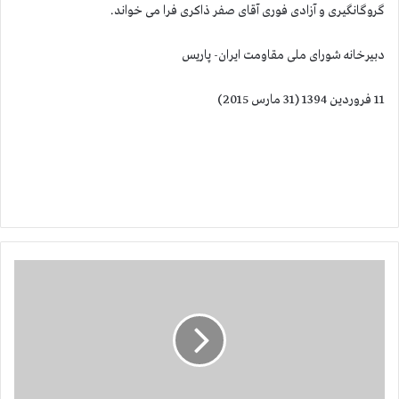
گروگانگیری و آزادی فوری آقای صفر ذاكری فرا می خواند.
دبیرخانه شورای ملی مقاومت ایران- پاریس
11 فروردین 1394 (31 مارس 2015)
گ
ر
و
گ
ا
ن
گ