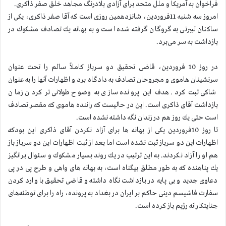
فراخوان به آمریكا و ملل متحد برای آزادی بلادرنگ مجاهد خلق صفر ذاكری.
امروز سه شنبه 11فروردین، شانزدهمین روزی است كه آقا صفر ذاكری، یكی از
ساكنان لیبرتی به گروگان گرفته شده است و به بهانه یك تصادف مشكوك در
بازداشت به سر می‌برد.
در روز 10 فروردین، قاضی تحقیق دو سرباز كاملاً سالم را تحت عنوان
سرنشینان هاموی و مجروحان تصادف به دادگاه برد و اظهارات آنها را به عنوان
شاكی ثبت كرد. هدف این پرونده سازی به وضوح طولانی تر كردن زمان
بازداشت آقای ذاكری است. این در حالیست كه راننده هاموی كه مقصر تصادف
است حتی یك روز هم در زندان نگه داشته نشده است.
تا روز 10فروردین یكی از بهانه ها برای آزاد نكردن آقای ذاكری این بودكه
اظهارات این دو سرباز ثبت نشده است اما بعد از ثبت اظهارات این دو سرباز باز
هم او را آزاد نكردند. به این ترتیب در یك روند بسیار مشكوك و سئوال برانگیز
یك پناهنده كه به طور مطلق بیگناه است، به بهانه های واهی و طرح پی در پی
دعاوی جدید و بی پایه در بازداشت نگاه داشته و قاضی تحقیق با وارد كردن
سفارت فاشیسم دینی حاكم بر ایران در بغداد به پرونده، راه را برای توطئه‌های
جنایتكارانه رژیم باز كرده است.