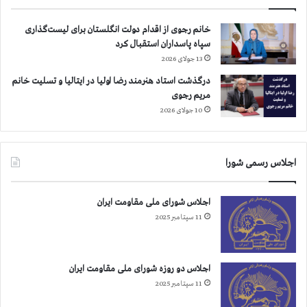
ه
م
ز
ش
خانم رجوی از اقدام دولت انگلستان برای لیست‌گذاری
ن
د
سپاه پاسداران استقبال کرد
د
ه
13 جولای 2026
ا
ر
ن
و
درگذشت استاد هنرمند رضا اولیا در ایتالیا و تسلیت خانم
ی
ز
مریم رجوی
ا
د
10 جولای 2026
ن
ا
س
ن
ی
ش
اجلاس رسمی شورا
ا
ج
س
و
ی
د
اجلاس شورای ملی مقاومت ایران
ر
11 سپتامبر 2025
ه
ر
ا
س
اجلاس دو روزه شورای ملی مقاومت ایران
ا
11 سپتامبر 2025
ز