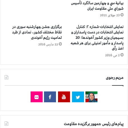
بيانية سي و چهارمين سالگرد تأسيس
ه
ر
شوراي ملي مقاومت ايران
ا
ک
23 جولای 2021
و
و
ز
ب
نمایش انتخابات-شماره ۲: كنترل
برگزاری جشن چهارشنبه سوری در
ن
و
نمایش انتخابات در دست پاسداران و
نقاط مختلف کشور، نمادی از طرد
د
ل
بسیجیان وزیر كشور آخوندها: 20
تمامیت رژیم آخوندی
ا
غ
پاسدار و مأمور امنیتی برای هر شعبه
22 مارس 2016
ن
و
اخذ رأی
ی
ب
2 می 2016
ا
ر
ن
ن
ا
ا
ی
مریم رجوی
م
ر
ه
ا
ه
ن
ا
ب
ی
ه
ا
و
ع
ی
ل
پیام‌های رئیس جمهور برگزیده مقاومت
ژ
ا