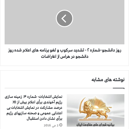
ب
و
ر
ز
ا
د
ی
ا
ر
ن
س
ش
ی
ج
د
و
گ
-
روز دانشجو-شماره ۲ - تشدید سرکوب و لغو برنامه های اعلام شده روز
ی
ش
دانشجو در هراس از اعتراضات
ب
م
ه
ا
و
ر
نوشته های مشابه
ض
ه
ع
۲
ی
-
نمایش انتخابات- شماره ۴: زمینه سازی
ت
ت
رژیم آخوندی برأی اعلام بیش از 70
ز
ش
درصد مشاركت در نمایش انتخابات بی
ن
د
اعتنایی عمومی و صحنه سازیهای رژیم
د
ی
برأی نشان دادن استقبال
ا
د
2 می 2016
ن
س