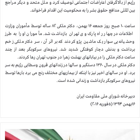
رژیم از بالاگرفتن اعتراضات اجتماعی توصیف كرد و ملل متحد و دیگر مراجع
بین المللی مدافع حقوق بشر را به محكومیت این اقدام فراخواند.
ساعت ۱۰ صبح روز جمعه ۱۶ بهمن، دکتر ملکی ۸۲ ساله توسط مأموران وزارت
اطلاعات در چهار راه پارک وی تهران بازداشت شد. مأموران او را به طرز
وحشیانه یی سوار یک ماشین پژو کردند که بر اثر آن، سر دکتر ملکی زخم
برداشت و بدنش دچار کوفتگی شدید شد. نیروهای سركوبگر بعد از چند
ساعت دكتر ملكی را در بیابانهای بهشت زهرا در جنوب تهران رها کردند.
دكتر ملكی در سال ۱۳۶۰ دستگیر و سالها در زندانهای قرون وسطایی رژیم به سر
برد. او در سالهای اخیر نیز با اینكه از بیماریهای مختلف رنج می برد بارها توسط
نیروهای سركوبگر بازداشت و زندانی شده است.‌
دبیرخانه شورای ملی مقاومت ایران
۱۶بهمن ۱۳۹۴ (۵فوریه ۲۰۱۶)
ک
م