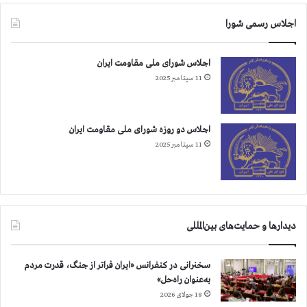
ر
پ
اجلاس رسمی شورا
ی
و
ه
ش
ر
گ
اجلاس شورای ملی مقاومت ایران
ا
ذ
11 سپتامبر 2025
ش
ا
د
ش
ت
ت
م
ن
اجلاس دو روزه شورای ملی مقاومت ایران
ی
ب
11 سپتامبر 2025
ب
ر
خ
ب
ش
ح
د
ر
ا
دیدارها و حمایت‌های بین‌المللی
ن
د
ر
سخنرانی در کنفرانس «ایران فراتر از جنگ، قدرت مردم
آ
به‌عنوان راه‌حل»
س
18 جولای 2026
ت