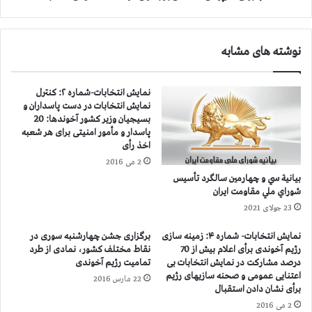
ج
ت
ه
و
آ
ض
نوشته های مشابه
خ
د
و
ت
ن
ر
نمایش انتخابات-شماره ۲: كنترل
د
و
نمایش انتخابات در دست پاسداران و
ه
ر
بسیجیان وزیر كشور آخوندها: 20
ا
ی
پاسدار و مأمور امنیتی برای هر شعبه
ب
س
اخذ رأی
ه
م
2 می 2016
ل
:
بيانية سي و چهارمين سالگرد تأسيس
ن
ل
شوراي ملي مقاومت ايران
د
ش
23 جولای 2021
ن
ك
و
ر
نمایش انتخابات- شماره ۴: زمینه سازی
برگزاری جشن چهارشنبه سوری در
ش
ك
رژیم آخوندی برأی اعلام بیش از 70
نقاط مختلف کشور، نمادی از طرد
ر
ش
درصد مشاركت در نمایش انتخابات بی
تمامیت رژیم آخوندی
ك
ی
اعتنایی عمومی و صحنه سازیهای رژیم
22 مارس 2016
ت
خ
برأی نشان دادن استقبال
ا
ا
2 می 2016