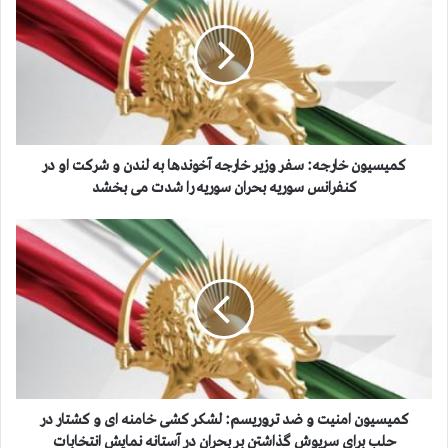
ی
س
ی
و
ن
خ
ا
ر
کمیسیون خارجه: سفر وزیر خارجه آخوندها به لندن و شركت او در
ج
كنفرانس سوریه بحران سوریه را شدت می بخشد
ه
:
ک
س
م
ف
ی
ر
س
و
ی
ز
و
ی
ن
ر
ا
خ
م
ا
ن
کمیسیون امنیت و ضد تروریسم: لشكر كشی خامنه ای و كشتار در
ر
ی
حلب برای سرپوش گذاشتن بر بحران در آستانه نمایش انتخابات