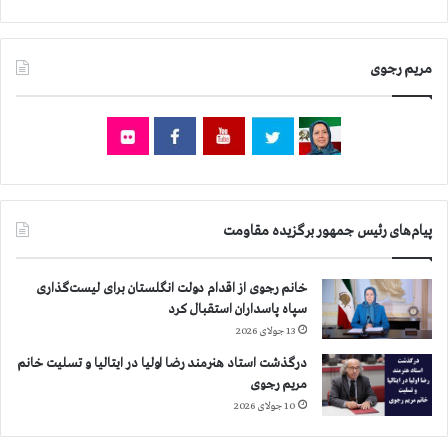
و
م
د
ن
ر
ه
ك
مریم رجوی
ا
ن
ی
ف
و
ر
ك
ا
ش
ن
ت
س
ا
س
ر
پیام‌های رئیس جمهور برگزیده مقاومت
و
د
ر
ر
ی
ح
خانم رجوی از اقدام دولت انگلستان برای لیست‌گذاری
ه
ل
سپاه پاسداران استقبال کرد
ب
ب
13 جولای 2026
ح
ب
ر
ر
درگذشت استاد هنرمند رضا اولیا در ایتالیا و تسلیت خانم
ا
ا
مریم رجوی
ن
ی
10 جولای 2026
س
س
و
ر