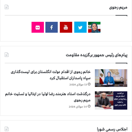
ق
ر
ا
مریم رجوی
خ
و
ا
م
م
ت
ن
د
ه
ر
ا
ب
ی
ا
پیام‌های رئیس جمهور برگزیده مقاومت
ب
ر
ر
ه
ا
ا
خانم رجوی از اقدام دولت انگلستان برای لیست‌گذاری
ی
ف
سپاه پاسداران استقبال کرد
ز
ت
13 جولای 2026
ه
ض
ر
ا
درگذشت استاد هنرمند رضا اولیا در ایتالیا و تسلیت خانم
چ
ح
مریم رجوی
ش
ر
10 جولای 2026
م
ژ
گ
ی
ر
م
اجلاس رسمی شورا
ف
آ