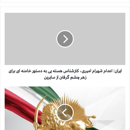
ا
ی
ر
ا
ن
:
ا
ع
د
ا
ایران: اعدام شهرام امیری، کارشناس هسته یی به دستور خامنه ای برای
م
زهر چشم گرفتن از سایرین
ش
ه
ا
ر
ط
ا
ل
م
ا
ا
ع
م
ی
ی
ه