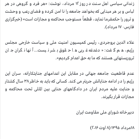
زندانی سیاسی اهل سنت در روز ۱۲ مرداد، نوشت: «هر فرد و گروهی در هر
لباس و بر هر مبنایی که بخواهد جامعه را نا امن کرده و فضای رعب و وحشت
و ترور را حکمفرما نماید، قطعاً مستوجب محاکمه و مجازات است» (خبرگزاری
فارس- ۱۷ مرداد).
علاء الدین بروجردی، رئیس کمیسیون امنیت ملی و سیاست خارجی مجلس
رژیم، هم گفت: «دغدغه غربی ها حقوق بشر نیست… آنها نگران جان
تروریستهایی هستند که ما به حق اعدام کردیم».
عدم قاطعیت جامعه جهانی در مقابل این اعدامهای جنایتكارانه، سران این
رژیم را در ادامه جنایاتش جریتر می کند. كسانی كه باید به خاطر ۳۸ سال کشتار
و جنایت علیه مردم ایران در دادگاههای جنایی بین المللی تحت محاکمه و
مجازات قرار بگیرند.
دبیرخانه شورای ملی مقاومت ایران
۱۸مرداد ۱۳۹۵ (۸ اوت ۲۰۱۶)