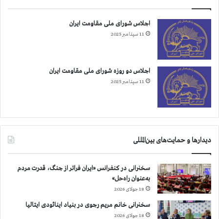
ت
خ
ن
و
اجلاس شورای ملی مقاومت ایران
ا
ن
11 سپتامبر 2025
ز
د
س
ی
ا
د
ی
ر
اجلاس دو روزه شورای ملی مقاومت ایران
ر
ا
11 سپتامبر 2025
ی
ل
ن
م
پ
ی
ک
دیدارها و حمایت‌های بین‌المللی
ر
ی
و
سخنرانی در کنفرانس «ایران فراتر از جنگ، قدرت مردم
د
به‌عنوان راه‌حل»
و
18 جولای 2026
ژ
ا
سخنرانی خانم مریم رجوی در بنیاد اینائودی ایتالیا
ن
18 جولای 2026