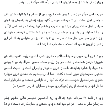
چهار زندانی با انتقال به سلولهای انفرادی در آستانه مرگ قرار دارند.
در رخدادی دیگر در زندان گوهردشت کرج، پس از اعدام جنایتکارانه ۲۵ زندانی
سیاسی اهل سنت در ۱۲ مرداد، عوامل گارد ویژه زندان به بندهای زندانیان
سیاسی اهل سنت یورش برده و به ضرب و شتم آنها پرداخته و تعدادی از آنها
را، با دستبند و پابند و با چشمانی بسته، به بند ۵ منتقل كردند. دهها تن
از زندانیان سیاسی اهل سنت در سالن ۲۱ بند ۷ نیز در اعتراض به اعدام این
زندانیان از روز ۱۲ مرداد دست به اعتصاب غذا زده اند.
جواد لاریجانی، دبیر نهاد به اصطلاح «حقوق بشر» قضاییه رژیم که وظیفه اش
تئوریژه كردن شکنجه و اعدام در این رژیم است، ضمن اعتراف به «زیاد بودن
اعدامها» با اشاره به اینکه «انسان غربی سکولار و لیبرال است و امنیت اساس
تشکیل حکومتهای غربی است» گفت: «ما قائل نیستیم که منطق غربی درباره
حقوق بشر تحمیل شود….. به درک که آنها از ما ناراضی هستند و مگر قرار است
ما دل آنها را به دست آوریم (خبرگزاری سپاه پاسداران- فارس- ۱۴مرداد).
وی در نامه ۱۷ مرداد خود به آقای زید الحسین،کمیسر عالی حقوق بشر
سازمان ملل متحد، در توجیه اعدامهای جمعی و جنایتکارانه دست کم ۲۵