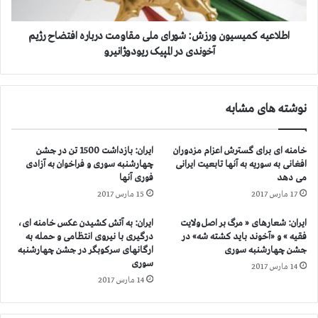
ر
ك
ی
م
،
ی
اطلاعیه كمیسیون ورزش:‌ شورای ملی مقاومت درباره افتضاح رژیم
ک
س
آخوندی در المپیک ریودوژانیرو
ا
ی
ر
و
ش
ن
نوشته های مشابه
ن
و
ا
ر
س
ز
خامنه ای برای گسترش اعزام مزدوران
ایران: بازداشت 1500 تن در جشن
ه
ش
افغانی به سوریه به آنها تابعیت ایرانی
چهارشنبه سوری و فراخوان به آزادی
س
:‌
می دهد
فوری آنها
ت
ش
17 مارس 2017
15 مارس 2017
ه
و
ی
ر
ایران: شعارهای « مرگ بر اصل ولایت
ایران: به آتش کشیدن عکس خامنه ای،
ی
ا
فقیه » و «آخوند باید كشته شه» در
درگیری با نیروی انتظامی و حمله به
ب
ی
جشن چهارشنبه سوری
ارگانهای سرکوبگر در جشن چهارشنبه
ه
م
سوری
14 مارس 2017
د
ل
14 مارس 2017
س
ی
ت
م
و