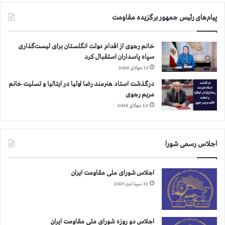
و
ح
پیام‌های رئیس جمهور برگزیده مقاومت
ط
ل
ن
ب
ک
ب
خانم رجوی از اقدام دولت انگلستان برای لیست‌گذاری
ر
ز
سپاه پاسداران استقبال کرد
د
ر
13 جولای 2026
گ
ت
درگذشت استاد هنرمند رضا اولیا در ایتالیا و تسلیت خانم
ر
مریم رجوی
ی
10 جولای 2026
ن
ج
ن
اجلاس رسمی شورا
ا
ی
ت
اجلاس شورای ملی مقاومت ایران
ج
11 سپتامبر 2025
ن
گ
ی
ق
اجلاس دو روزه شورای ملی مقاومت ایران