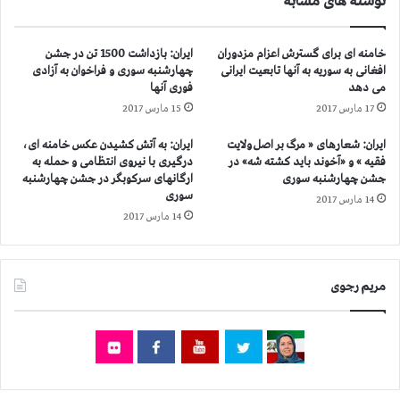
نوشته های مشابه
ز
ف
ن
ق
،
ر
خامنه ای برای گسترش اعزام مزدوران
ایران: بازداشت 1500 تن در جشن
چ
ا
افغانی به سوریه به آنها تابعیت ایرانی
چهارشنبه سوری و فراخوان به آزادی
ه
ر
می دهد
فوری آنها
ا
د
17 مارس 2017
15 مارس 2017
ر
ا
ه
د
ایران: شعارهای « مرگ بر اصل ولایت
ایران: به آتش کشیدن عکس خامنه ای،
م
ن
فقیه » و «آخوند باید كشته شه» در
درگیری با نیروی انتظامی و حمله به
و
ب
جشن چهارشنبه سوری
ارگانهای سرکوبگر در جشن چهارشنبه
ط
ی
سوری
14 مارس 2017
ن
م
14 مارس 2017
ب
ا
ل
ر
و
س
چ
ت
مریم رجوی
و
ا
ه
ن
ش
ه
ت
ا
ه
د
م
ر