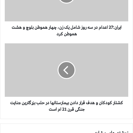
:
2
7
ا
ع
ایران:27 اعدام در سه روز شامل یک زن، چهار هموطن بلوچ و هشت
د
هموطن کرد
ا
م
ك
د
ش
ر
ت
س
ا
ه
ر
ر
ك
و
و
ز
د
ش
ك
ا
ا
كشتار كودكان و هدف قرار دادن بیمارستانها در حلب بزرگترین جنایت
م
ن
جنگی قرن 21 ام است
ل
و
ی
ه
ک
د