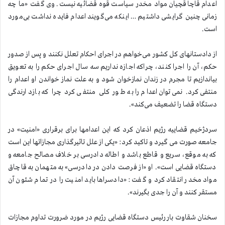
اعدام قاچاقچیان مواد مخدر سیاست قوه قضائیه نیست. وی گفت «ما چه
زمانی چنین گرایشی داشتیم … اینکه می‌گویند اعدام فایده نداشت بی‌مورد
است.
از دادستانهای کل کشور می‌خواهم در اجرای احکام تعلل نکنند و پس از صدور
حکم، ‌آن را اجرا کنند، چراکه اجازه نداریم سه سال اجرای حکم را به تعویق
بیاندازیم تا مجرم در زندان نمازخوان شود و به علت نماز خواندن او اعدام را
منتفی کرد. نمی‌توان اعدام را به طور کلی منتفی کرد چرا که بازدارندگی
دستگاه قضا را تضعیف می‌کند».
سردژخیم قضاییه رژیم اذعان کرد که این اعدامها برای برقراری «امنیت» در
جامعه صورت می گیرد و تاکید کرد: «یکی از علل تاثیرگذاری مجازاتها این است
که به موقع، سریع و قاطع باشد و اطاله دادرسی بر خلاف مصالح جامعه و
دستگاه قضایی است». او «از فرصت دادن در دادرسی» به متهمان به قاچاق
مواد مخدر انتقاد کرد و گفت: «دادسراها باید امنیت را در تمام شئون آن
مستقر کنند و آن را جدی بگیرند».
سخنان شقاوت بار رئیس دستگاه قضایی رژیم در مورد ضرورت تداوم مجازات