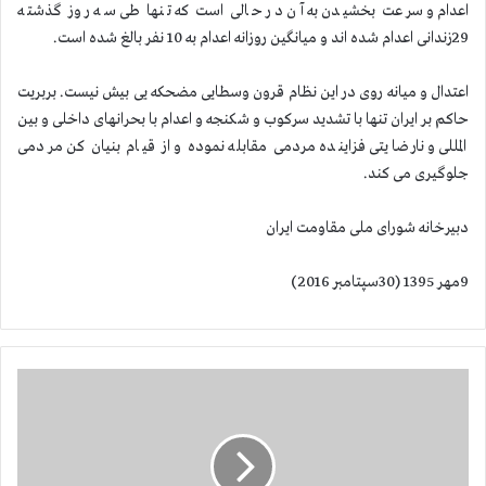
اعدام و سرعت بخشیدن به آن در حالی است که تنها طی سه روز گذشته
29زندانی اعدام شده اند و میانگین روزانه اعدام به 10 نفر بالغ شده است.
اعتدال و میانه روی در این نظام قرون وسطایی مضحکه یی بیش نیست. بربریت
حاکم بر ایران تنها با تشدید سركوب و شكنجه و اعدام با بحرانهای داخلی و بین
المللی و نارضایتی فزاینده مردمی مقابله نموده و از قیام بنیان كن مردمی
جلوگیری می كند.
دبیرخانه شورای ملی مقاومت ایران
9مهر 1395 (30سپتامبر 2016)
ا
ی
ر
ا
ن