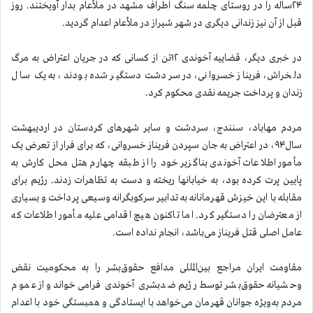
۲۴ساله را در روستای چلمه سنگ اطراف مشهد در ملأعام بدار آویختند. روز
قبل از آن نیز زندانی دیگری در شهر شیراز در ملأعام اعدام گردید.
در خبری دیگر، قضاییه آخوندی ۱۲تن از کسانی که در جریان اعتراض به مرگ
دلخراش، فریناز خسروانی، در سردشت دستگیر شده بودند، به یک سال
زندان و پرداخت جریمه نقدی محکوم کرد.
مردم مهاباد، سنندج، سردشت و سایر شهرهای کردستان در اردیبهشت
سال۹۴، در اعتراض به جان سپردن فریناز خسروانی، که برای فرار از تعرض یک
مأمور اطلاعات آخوندی بناگزیر خود را از طبقه چهارم هتل محل کارش به
پایین پرت کرده بود، به خیابانها ریخته و دست به تظاهرات زدند. رژیم برای
مقابله با این خیزش قهرمانانه به تدابیر سرکوبگرانه وسیعی پرداخت و بسیاری
از معترضان را دستگیر کرد. اما تاکنون هیچ اقدامی علیه مأمور اطلاعات که
عامل اصلی قتل فریناز می‌باشد، انجام نداده است.
مقاومت ایران مراجع بین‌المللی مدافع حقوق‌بشر را به محکومیت نقض
وحشیانه حقوق‌بشر توسط رژیم ضدبشری آخوندی فرامی‌خواند و از عموم
مردم به‌ویژه جوانان قهرمان می‌خواهد با ایستادگی و همبستگی خود با اعدام