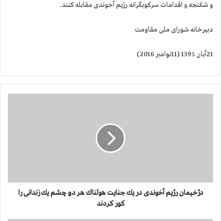
و شکنجه و اقدامات سرکوبگرانه رژیم آخوندی مقابله کنند.
دبیرخانه شورای ملی مقاومت
21آبان 1395 (11نوامبر 2016)
د
ژ
خ
ی
م
ا
ن
ر
ژ
ی
دژخیمان رژیم آخوندی در یك جنایت هولناك هر دو چشم یك زندانی را
م
كور كردند
آ