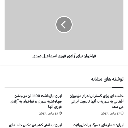
خ
ف
و
ر
ن
ا
د
خ
ی
و
د
ا
ر
ن
ی
ب
ك
ر
ج
ا
فراخوان برای آزادی فوری اسماعیل عبدی
ن
ی
ا
آ
ی
ز
نوشته های مشابه
ت
ا
ه
د
و
ی
خامنه ای برای گسترش اعزام مزدوران
ایران: بازداشت 1500 تن در جشن
ل
ف
افغانی به سوریه به آنها تابعیت ایرانی
چهارشنبه سوری و فراخوان به آزادی
ن
و
می دهد
فوری آنها
ا
ر
17 مارس 2017
15 مارس 2017
ك
ی
ه
ا
ایران: شعارهای « مرگ بر اصل ولایت
ایران: به آتش کشیدن عکس خامنه ای،
ر
س