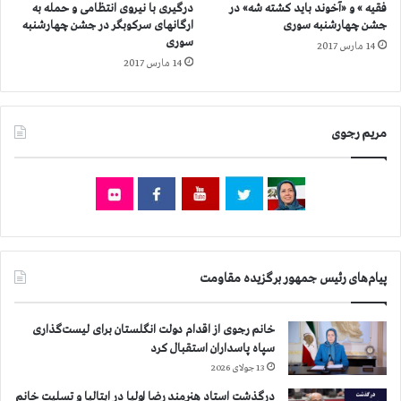
فقیه » و «آخوند باید كشته شه» در
درگیری با نیروی انتظامی و حمله به
د
م
جشن چهارشنبه سوری
ارگانهای سرکوبگر در جشن چهارشنبه
و
ا
سوری
14 مارس 2017
چ
ع
14 مارس 2017
ش
ی
م
ل
ی
ع
ك
ب
مریم رجوی
ز
د
ن
ی
د
ا
ن
ی
ر
پیام‌های رئیس جمهور برگزیده مقاومت
ا
ك
و
خانم رجوی از اقدام دولت انگلستان برای لیست‌گذاری
ر
سپاه پاسداران استقبال کرد
ك
13 جولای 2026
ر
د
درگذشت استاد هنرمند رضا اولیا در ایتالیا و تسلیت خانم