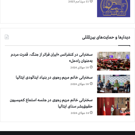
م
11 سپتامبر 2025
آ
خ
و
ن
د
دیدارها و حمایت‌های بین‌المللی
ی
ر
ا
سخنرانی در کنفرانس «ایران فراتر از جنگ، قدرت مردم
ا
به‌عنوان راه‌حل»
ز
18 جولای 2026
س
ا
سخنرانی خانم مریم رجوی در بنیاد اینائودی ایتالیا
ز
18 جولای 2026
م
ا
سخنرانی خانم مریم رجوی در جلسه استماع کمیسیون
ن
حقوق‌بشر سنای ایتالیا
ه
16 جولای 2026
م
ک
ا
ر