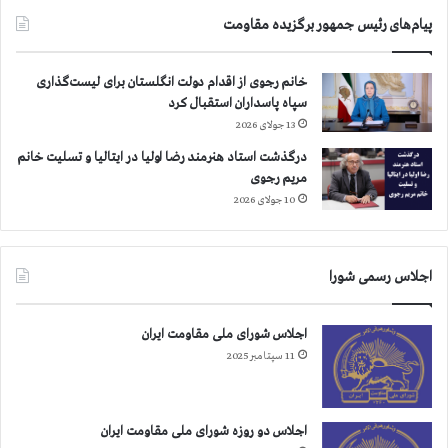
ک
ن
پیام‌های رئیس جمهور برگزیده مقاومت
ش
ر
و
ا
ر
ا
خانم رجوی از اقدام دولت انگلستان برای لیست‌گذاری
ز
سپاه پاسداران استقبال کرد
ک
13 جولای 2026
ش
و
درگذشت استاد هنرمند رضا اولیا در ایتالیا و تسلیت خانم
ر
مریم رجوی
ه
10 جولای 2026
ا
ی
م
اجلاس رسمی شورا
ن
ط
ق
اجلاس شورای ملی مقاومت ایران
ه
11 سپتامبر 2025
و
ر
ژ
ی
اجلاس دو روزه شورای ملی مقاومت ایران