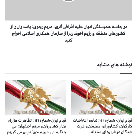
م
ه
ؤ
ه
س
م
س
ب
ه
س
در جلسه همبستگی ادیان علیه افراطی‌گری: مریم رجوی: پاسداران را از
ك
ت
کشورهای منطقه و رژیم آخوندی را از سازمان همکاری اسلامی اخراج
ا
گ
کنید
س
ی
پ
ا
ی
د
ن
نوشته های مشابه
ی
م
ا
ت
ن
ع
ع
ل
ل
ق
ی
ب
ه
ه
ا
س
ف
قیام ایران- شماره ۱۲۲: تداوم اعتراضات
قیام ایران-شماره ۱۲۱ : تظاهرات هزاران
پ
ر
کارگران، کشاورزان، معلمان و غارت
تن از کشاورزان و مردم اصفهان: می
ا
ا
شدگان در شهرهای مختلف
جنگیم می میریم حق‌آبه پس می گیریم
ه
ط