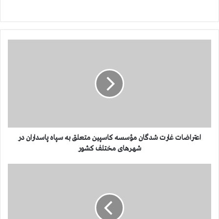
ا
ع
ت
ر
ا
ض
ا
ت
غ
ا
اعتراضات غارت شدگان مؤسسه كاسپین متعلق به سپاه پاسداران در
ر
شهرهای مختلف کشور
ت
ش
د
د
ر
گ
ج
ا
ل
ن
س