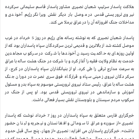
هلاکت پاسدار سرتیپ شعبان نصیری مشاور پاسدار قاسم سلیمانی سرکرده
نیروی تروریستی قدس در موصل بار دیگر نقش ویرانگر رژیم آخوندی و
مداخلات جنگ افروزانه آن را در عراق برملا می کند
.
پاسدار شعبان نصیری كه به نوشته رسانه های رژیم در روز 5 خرداد در غرب
موصل كشته شد از بالاترین و قدیمی ترین سركردگان سپاه پاسداران بود كه از
اولین روزهای به حاکمیت رسیدن آخوندها با شرکت در سرکوب مجاهدین
خدمت به نظام ولایت فقیه را آغاز کرد و با شرکت در جنگ هشت ساله با عراق
به سرعت مدارج ترقی را طی کرد. او از بنیانگذاران سپاه پاسداران در کرج، از
سرکردگان نیروی زمینی سپاه و قرارگاه فوق سری نصرت در دوران جنگ
هشت ساله با عراق، رئیس ستاد نیروی تروریستی موسوم به سپاه بدر و مسئول
آموزش و سازماندهی در نیروی تروریستی قدس بود. او پس از جنگ در
سركوب مردم سیستان و بلوچستان نقش بسیار فعالی داشت
.
خبرگزاری فارس متعلق به سپاه پاسداران در روز 7 خرداد نوشت که پاسدار
نصیری «از سوریه و عراق تا سومالی و افغانستان و نیجریه و لبنان حضور
داشت». خبرگزاری پاسداران می افزاید: نصیری «از چهار، پنج سال قبل حدود
دو، سه سال در سومالی مشغول فعالیت بود. حدود دو سال هم بود که در