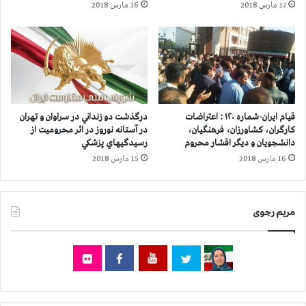
17 مارس 2018
16 مارس 2018
پ
ی‌
ا
گ
س
ر
د
ی
ا
:
ر
م
ا
ر
ن
ی
قیام ایران-شماره ۱۲۰ : اعتراضات
درگذشت دو زنداني در سراوان و تهران
د
م
کارگران، کشاورزان، فرهنگیان،
در آستانه نوروز در اثر محروميت از
ر
ر
دانشجویان و دیگر اقشار محروم
رسيدگيهاي پزشكي
ش
ج
16 مارس 2018
15 مارس 2018
ه
و
ر
ی
ه
:
ا
مریم رجوی
پ
ی
ا
م
س
خ
د
ت
ا
ل
ر
ف
ا