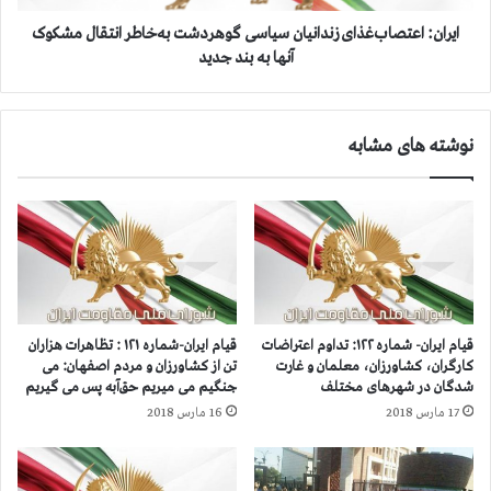
ا
ت
ر
ص
ایران: اعتصاب‌غذای زندانیان سیاسی گوهردشت به‌خاطر انتقال مشکوک
گ
ا
آنها به بند جدید
ا
ب‌
ن
غ
ب
ذ
نوشته های مشابه
ن
ا
ی
ی
ا
ز
د
ن
گ
د
ر
ا
ا
ن
ی
ی
ی
ا
قیام ایران- شماره ۱۲۲: تداوم اعتراضات
قیام ایران-شماره ۱۲۱ : تظاهرات هزاران
و
ن
کارگران، کشاورزان، معلمان و غارت
تن از کشاورزان و مردم اصفهان: می
ت
س
شدگان در شهرهای مختلف
جنگیم می میریم حق‌آبه پس می گیریم
ر
ی
17 مارس 2018
16 مارس 2018
و
ا
ر
س
ی
ی
س