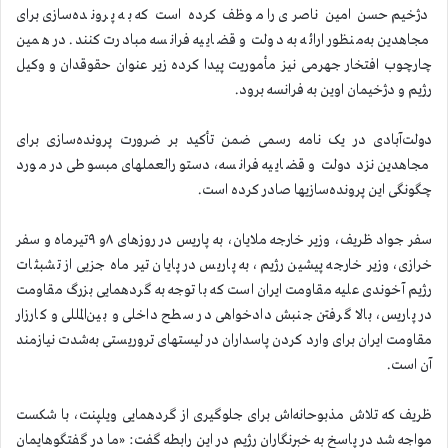
دژخیم حسن امین ناصری را موظف کرده است که به پرونده‌سازی برای
مجاهدین به‌منظور ارائه به دولت و قضاییه فرانسه مبادرت کنند. در همین
چارچوب افتخار جهرمی نیز مأموریت پیدا کرده زیر عنوان حقوقدان و وکیل
رژیم و دژخیمان اوین به فرانسه برود.
دولت‌آبادی در یک نامه رسمی ضمن تأکید بر ضرورت پرونده‌سازی برای
مجاهدین نزد دولت و قضاییه فرانسه، دستورالعملهای مبسوطی در مورد
چگونگی این پرونده‌سازیها صادر کرده است.
سفر جواد ظریف، وزیر خارجه ملایان، به پاریس در روزهای ۸و ۹تیرماه و سفر
خرازی، وزیر خارجه پیشین رژیم، به پاریس در پایان تیر ماه جزیی از تشبثات
رژیم آخوندی علیه مقاومت ایران است که با توجه به گردهمایی بزرگ مقاومت
در پاریس، بالا گرفتن جنبش دادخواهی در سطح داخلی و بین‌المللی و کارزار
مقاومت ایران برای وارد کردن پاسداران در لیستهای تروریستی به‌شدت نیازمند
آن است.
ظریف که تلاش مذبوحانه‌اش برای جلوگیری از گردهمایی ویلپنت، با شکست
مواجه شد در پاسخ به خبرنگاران رژیم در این رابطه گفت: «ما در گفتگوهایمان