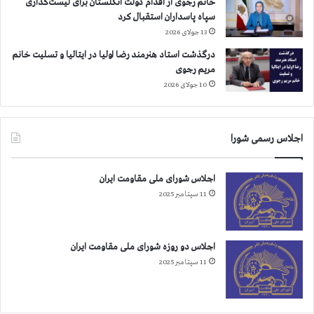
خانم رجوی از اقدام دولت انگلستان برای لیست‌گذاری
س
و
سپاه پاسداران استقبال کرد
ت
ک
13 جولای 2026
ق
آ
ب
درگذشت استاد هنرمند رضا اولیا در ایتالیا و تسلیت خانم
ن
ا
مریم رجوی
ه
ل
ا
10 جولای 2026
م
ب
ی
ه
ك
ب
اجلاس رسمی شورا
ن
ن
د
د
ج
اجلاس شورای ملی مقاومت ایران
د
11 سپتامبر 2025
ی
د
اجلاس دو روزه شورای ملی مقاومت ایران
11 سپتامبر 2025