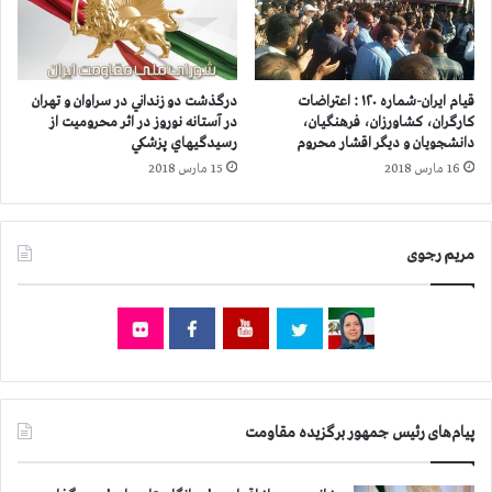
گ
م
و
ر
ه
ژ
ر
ی
د
قیام ایران-شماره ۱۲۰ : اعتراضات
درگذشت دو زنداني در سراوان و تهران
م
ش
کارگران، کشاورزان، فرهنگیان،
در آستانه نوروز در اثر محروميت از
آ
ت
دانشجویان و دیگر اقشار محروم
رسيدگيهاي پزشكي
خ
ب
16 مارس 2018
15 مارس 2018
و
ه‌
ن
خ
د
ا
ی
مریم رجوی
ط
ت
ر
و
ا
س
ن
ط
ت
آ
ق
ل
ا
م
ل
پیام‌های رئیس جمهور برگزیده مقاومت
ا
م
ن
ش
ا
ک