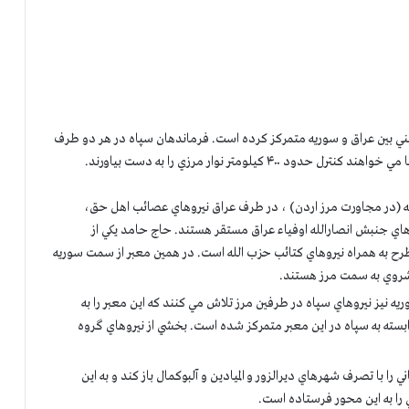
ميني بين عراق و سوريه متمركز كرده است. فرماندهان سپاه در هر دو طرف
كيلومتر نوار مرزي را به دست بياورند.
ريه (در مجاورت مرز اردن) ، در طرف عراق نيروهاي عصائب اهل حق،
وهاي جنبش انصارالله اوفياء عراق مستقر هستند. حاج حامد يكي از
رح به همراه نيروهاي كتائب حزب الله است. در همين معبر از سمت سوريه
يشروي به سمت مرز هستند.
يه نيز نيروهاي سپاه در طرفين مرز تلاش مي كنند كه اين معبر را به
سته به سپاه در اين معبر متمركز شده است. بخشي از نيروهاي گروه
ا با تصرف شهرهاي ديرالزور و الميادين و آلبوكمال باز كند و به اين
ي را به اين محور فرستاده است.