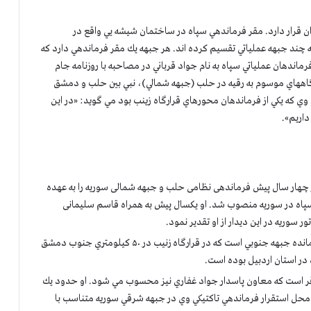
ن قرار دارد. مقر فرماندهي سپاه در ساختمان شيشه یي واقع در
چند جبهه عملياتي تقسيم كرده اند. هر جبهه يك مقر فرماندهي دارد كه
ا شد. يكي از فرماندهان عملياتي سپاه به نام جواد قرباني در مصاحبه با روزنامه جام
ريه شامل قرارگاههاي موسوم به رقيه در حلب (جبهه شمالي)، نبي بين حلب و دمشق
وي كه يكي از فرماندهان محورهاي قرارگاه زينب بود مي گويد: «در این
از چهار سال پیش فرماندهی نظامی حلب و جبهه شمالی سوریه را به عهده
ی کل نیروهای سپاه در سوریه منصوب شد. او يكسال پيش به همراه قاسم سلیمانی
 سوريه در اين ديدار از او تقدیر نمود.
پاسدار سرتيپ رحيم نوعي اقدم معروف به ابوحسين فرمانده جبهه جنوبي است كه در قرارگاه زنيب در ۵۰ كيلومتري جنوب دمشق
در استان اردبيل بوده است.
 باقر است كه معاون پاسدار جواد غفاري نيز محسوب مي شود. او حدود يك
ل استقرار فرماندهي تاكتيكي وي در جبهه شرقي سوريه متناسب با