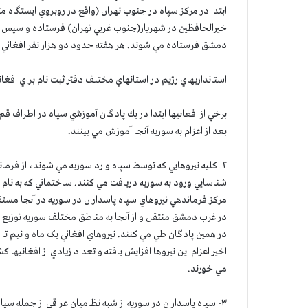
ابتدا در مركز سپاه در جنوب تهران (واقع در روبروي ايستگاه 
خيرالحافظين در شهريار(جنوب غربي تهران) فرستاده و سپس از 
دمشق فرستاده مي شوند. هر هفته حدود دو هزار نفر افغاني از
استانداريهاي رژيم در استانهاي مختلف دفتر ثبت نام براي افغاني
برخي از افغانيها ابتدا در يك پادگان آموزشي سپاه در اطراف ق
بعد از اعزام به سوريه آنجا آموزش مي بينند.
۲- كليه نيروهايي كه توسط سپاه وارد سوريه مي شوند، از ف
شناسايي ورود به سوريه دريافت مي كنند. ساختماني كه به ن
مركز فرماندهي نيروهاي سپاه پاسداران در سوريه در آنجا مستق
در غرب دمشق منتقل و از آنجا به مناطق مختلف سوريه توزيع مي
در همين پادگان طي مي كنند. نيروهاي افغاني یک ماه و نیم تا
مي خورند.
۳- سپاه پاسداران در سوريه از شبه نظاميان عراقي از جمله س