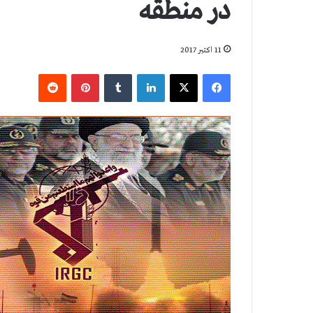
در منطقه
11 اکتبر 2017
فیس بوک
X
لینکدین
‫تامبلر
‫پین‌ترست
‫رددیت