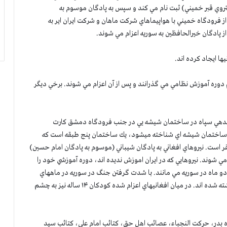
متروي قبر خميني) ثبت نام مي كند و سپس به پادگان موسوم به
فرودگاه خميني با هواپيماهاي شركت ماهان و شركت ايران اير به
 پادگان خيرالحافظين به سوريه اعزام مي شوند.
ها ايجاد كرده اند.
م دوره آموزش نظامي مي گذرانند و پس از آن اعزام مي شوند. برخي ديگر
رماندهي سپاه در ساختمان شيشه یي در جنب فرودگاه دمشق كارت
ام ساختمان شيشه اي شناخته ميشود، يك ساختمان پنج طبقه است كه
ر است. نيروهاي افغاني به پادگان شيباني (موسوم به پادگان امام حسين)
 شوند. نيروهايي كه در ايران اموزش نديده اند، دوره آموزشي خود را
 دو ماه در سوريه مي مانند. با شدت گرفتن جنگ در سوريه در ماههاي
اخير اعزام اين نيروها افزايش يافته و تعداد زيادي از افغانيها كشته شده اند. در ميان افغانيهاي اعزام شده كودكان ۱۴ ساله نيز به چشم
پاه بدر، حركت النجباء، عصائب اهل حق، كتائب امام علي، كتائب سيد