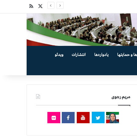
X
خوراک
ها و حمایتها
یادواره‌ها
انتشارات
ویدئو
مریم رجوی