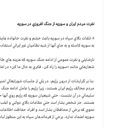
نفرت مردم ايران و سوريه از جنگ افروزي در سوريه
۸-تلفات بالاي سپاه در سوريه باعث خشم و نفرت خانواده هايش
به سوريه كاسته و به جاي آنها از شبه نظاميان غير ايراني استفاده
نارضايتي و نفرت عمومي از ادامه جنگ سوريه كه هزينه هاي طا
شعارهايي مانند «سوريه را راه كن، فكري به حال ما كن» در ا
مردم مخالف رژيم ايران هستند، زيرا رژيم را عامل ادامه جنگ 
سليماني در آن نشست، حتي شيعيان سوريه كه رژيم روي آنها ح
هستند. جز شخص بشار اسد حتي مقامات بالاي دولتي و اغلب وزی
نحوي كه برخي از محافظان بشار اسد و افراد حفاظت اطلاعات ا
سوريه اعتماد ندارد. برخي از فرماندهان سپاه به اين منظور لبا