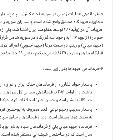
۵
–
فرماندهی عمليات زميني در سوريه تحت کنترل سپاه پاسدارا
مجاورت فرودگاه دمشق واقع شده است. پاسداران سوريه را به 
جزييات آن در ژوئيه ۲۰۱۶ توسط مقاومت ايران افش
جم در ۲۱ ژانويه ۲۰۱۷ به وجود سه قرارگاه در سو
(جبهه مياني) و زينب در سمت درعا (جبهه جنوبي) اعتراف كرد. 
قرارگاه ما همزمان در ۲۹ نقطه می‌جنگیم، یعنی ۲۹ خط مقدم داریم».
۶
–
فرماندهي جبهه ها بقرار زير است:
پاسدار جواد غفاری، از فرماندهان جنگ ایران و عراق، 
داشت و از اواخر ۲۰۱۶ به فرماندهی میدان
جداگانه با بشار اسد و حسن نصرالله ملاقات کرد. ديكتاتور
به سمت درعا مستقر است. وي از فرماندهان سابق سپاه 
فرمانده جبهه مياني يكي از فرماندهان سپاه به نام ابو
سال است كه در ساختمان شيشه یي مستقر شده است. مح