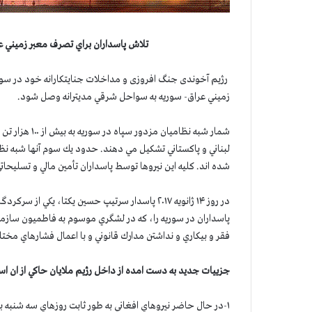
تلاش پاسداران براي تصرف معبر زميني ع
رژیم آخوندی جنگ افروزی و مداخلات جنایتکارانه خود در سو
زميني عراق- سوريه به سواحل شرقي مديترانه وصل شود.
شمار شبه نظامي
لبناني و پاكستاني تشكيل مي دهند. حدود يك سوم آنها شبه نظ
شده اند. كليه اين نيروها توسط پاسداران تأمين مالي و تسليحات
در روز ۱۴ ژانويه ۲۰۱۷ پاسدار سرتيپ حسين يكتا، 
فقر و بيكاري و نداشتن مدارك قانوني و با اعمال فشارهاي مخت
جزييات جديد به دست امده از داخل رژيم ملايان حاكي از ان اس
۱-در حال حاضر نيروهاي افغاني به طور ثابت روزهاي سه شنبه به