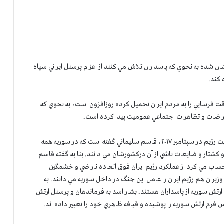
ان شده به نحوي كه پاسداران تلاش مي كنند از اعزام پرسنل ايراني سپاه
 كند.
قت فرسايي را به مردم ايران تحميل كرده روزافزون است، به نحوي كه
عتراضات و تظاهرات اجتماعي عموميت پيدا كرده است.
بنا بر گزارشات از درون رژيم، در يكي از جلسات شورايعالي امنيت رژيم در سپتامبر ۲۰۱۷، قاسم سليماني گفته است كه در سوريه همه
و كشتار و ضايعات ناشي از آن دركشورشان مي دانند. بنا به گفته قاسم
ساب مي كرد از عملكرد رژيم ايران فوق العاده ناراضي و خشمگين
ران هم رژيم ايران را عامل اين جنگ در داخل سوريه مي دانند. به
رتش سوريه از پاسداران هستند. بشار اسد به فرماندهان و پرسنل ارتش
س فرم ارتش سوريه را پوشيده و قيافه ظاهري خود را تغيير داده اند.