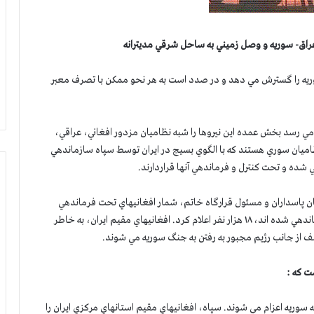
راق- سوريه و وصل زميني به ساحل شرقي مديترانه
ریه را گسترش مي دهد و در صدد است به هر نحو ممکن با تصرف معبر
ان مزدور سپاه در سوريه به بيش از ۱۰۰ هزار تن مي رسد بخش عمده اين نيروها را شبه نظاميان مزدور افغاني، عراقي،
اميان سوري هستند كه با الگوي بسيج در ايران توسط سپاه سازماندهي
ي شده و تحت كنترل و فرماندهي آنها قراردارند.
يكي از سركردگان پاسداران و مسئول قرارگاه خاتم، شمار افغانيهاي تحت فرماندهي
پاسداران در سوريه را، كه در لشگري موسوم به فاطميون سازماندهي شده اند، ۱۸ هزار نفر اعلام كرد. افغانيهاي مقيم ايران، به خاطر
لف از جانب رژيم مجبور به رفتن به جنگ سوريه مي شوند.
ت كه :
 سوريه اعزام مي شوند. سپاه، افغانيهاي مقيم استانهاي مركزي ايران را