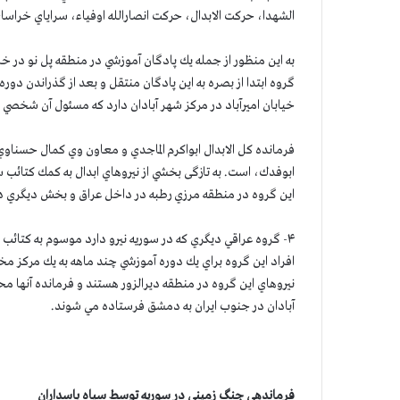
الشهدا، حركت الابدال، حركت انصارالله اوفياء، سراياي خراس
به این منظور از جمله يك پادگان آموزشي در منطقه پل نو در خار
گروه ابتدا از بصره به اين پادگان منتقل و بعد از گذراندن دور
خيابان اميرآباد در مركز شهر آبادان دارد كه مسئول آن شخصي ب
فرمانده كل الابدال ابواكرم الماجدي و معاون وي كمال حسناو
ابوفدك، است. به تازگی بخشي از نيروهاي ابدال به كمك كتائب 
اين گروه در منطقه مرزي رطبه در داخل عراق و بخش ديگري در تيپ ۳۹حشد الشعبي عراق سازماندهي
افراد اين گروه براي يك دوره آموزشي چند ماهه به يك مركز مخف
نيروهاي اين گروه در منطقه ديرالزور هستند و فرمانده آنها مح
آبادان در جنوب ايران به دمشق فرستاده مي شوند.
فرماندهي جنگ زميني در سوريه توسط سپاه پاسداران