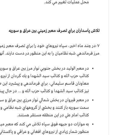
محل عمليات تغيير مي كند.
تلاش پاسداران براي تصرف معبر زميني بين عراق و سوريه
۷-در چند ماه اخير، سپاه نيروهاي خود را براي تصرف معبر ز
مرز فرماندهي شبه نظاميان را به اين منظور در دست دارند. آنها مي خواهند كنترل حدود ۴۰۰ 
در معبر الوليد در بخش جنوبي نوار مرز بين عراق و سو
كتائب حزب الله و كتائب سيد الشهدا و يك گردان از نير
معاونان قاسم سليماني، براي فرماندهي و پيشبرد اين ط
نيز كتائب سيد الشهدا و كتائب حزب الله و … در حال پ
در معبر قيروان در بخش شمالي نوار مرزي بين عراق و سور
سمت سوريه باز كنند و بخشي از گروههاي شبه نظامي واب
كتائب امام علي در اين منطقه مستقر هستند.
به موازات دو جبهه فوق سپاه تلاش مي كند كه معبر مياني ر
منظور شمار زيادي از نيروهاي افغاني و عراقي و پاكستان