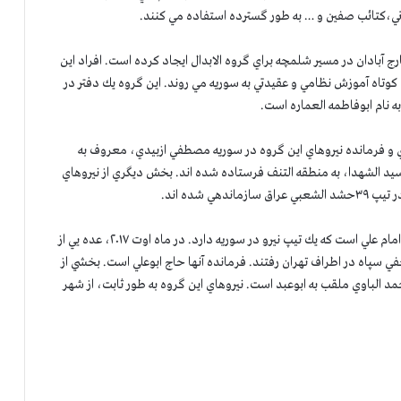
اني،كتائب صفين و … به طور گسترده استفاده مي كنند.
ج آبادان در مسير شلمچه براي گروه الابدال ايجاد كرده است. افراد اين
ه كوتاه آموزش نظامي و عقيدتي به سوريه مي روند. اين گروه يك دفتر در
ه نام ابوفاطمه العماره است.
ي و فرمانده نيروهاي اين گروه در سوريه مصطفي ازبيدي، معروف به
سيد الشهدا، به منطقه التنف فرستاده شده اند. بخش ديگري از نيروهاي
 شده اند.
۴- گروه عراقي ديگري كه در سوريه نيرو دارد موسوم به كتائب امام علي است كه يك تيپ نيرو در سوريه دارد. در ماه اوت ۲۰۱۷، عده یي از
ي سپاه در اطراف تهران رفتند. فرمانده آنها حاج ابوعلي است. بخشي از
مد الباوي ملقب به ابوعبد است. نيروهاي اين گروه به طور ثابت، از شهر