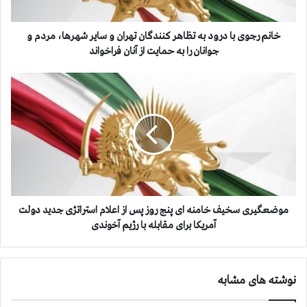
ی
ب
ا
خانم رجوی با درود به تظاهر کنندگان تهران و سایر شهرها، مردم و
د
جوانان را به حمایت از آنان فراخواند
ر
و
م
د
و
ب
ض
ه
ع
ت
گ
ظ
ی
ا
ر
ه
ی
ر
س
ک
خ
موضعگیری سخیف خامنه ای پنج روز پس از اعلام استراتژی جدید دولت
ن
ی
آمریکا برای مقابله با رژیم آخوندی
ن
ف
د
خ
گ
ا
نوشته های مشابه
ا
م
ن
ن