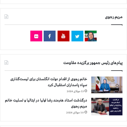
و
ا
ا
ت
ن
مریم رجوی
ژ
ا
ی
ن
ج
ر
د
ا
ی
ب
د
ه
د
ح
و
پیام‌های رئیس جمهور برگزیده مقاومت
م
ل
ا
ت
ی
آ
خانم رجوی از اقدام دولت انگلستان برای لیست‌گذاری
ت
م
سپاه پاسداران استقبال کرد
ا
ر
13 جولای 2026
ز
ی
آ
درگذشت استاد هنرمند رضا اولیا در ایتالیا و تسلیت خانم
ک
ن
مریم رجوی
ا
ا
ب
10 جولای 2026
ن
ر
ف
ا