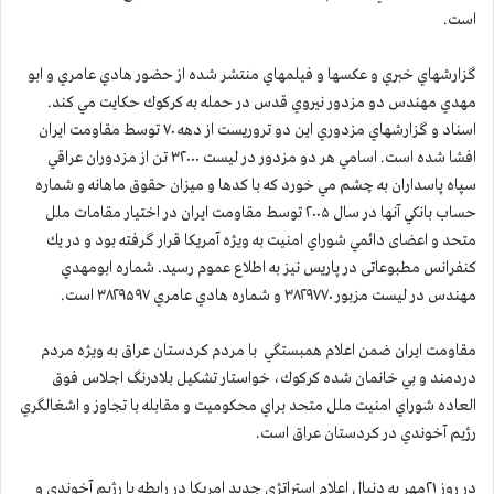
است.
گزارشهاي خبري و عكسها و فيلمهاي منتشر شده از حضور هادي عامري و ابو
مهدي مهندس دو مزدور نيروي قدس در حمله به كركوك حكايت مي كند.
اسناد و گزارشهاي مزدوري اين دو تروريست از دهه ۷۰ توسط مقاومت ايران
افشا شده است. اسامي هر دو مزدور در ليست ۳۲۰۰۰ تن از مزدوران عراقي
سپاه پاسداران به چشم مي خورد كه با كدها و ميزان حقوق ماهانه و شماره
حساب بانكي آنها در سال ۲۰۰۵ توسط مقاومت ايران در اختيار مقامات ملل
متحد و اعضای دائمي شوراي امنيت به ويژه آمريكا قرار گرفته بود و در يك
كنفرانس مطبوعاتی در پاريس نيز به اطلاع عموم رسيد. شماره ابومهدي
مهندس در ليست مزبور ۳۸۲۹۷۷۰ و شماره هادي عامري ۳۸۲۹۵۹۷ است.
مقاومت ايران ضمن اعلام همبستگي با مردم كردستان عراق به ويژه مردم
دردمند و بي خانمان شده كركوك، خواستار تشكيل بلادرنگ اجلاس فوق
العاده شوراي امنيت ملل متحد براي محكوميت و مقابله با تجاوز و اشغالگري
رژيم آخوندي در كردستان عراق است.
در روز ۲۱مهر به دنبال اعلام استراتژي جديد امريكا در رابطه با رژيم آخوندي و