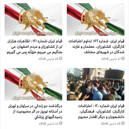
ت
ه
ه
ا
ر
ی
ا
پ
ن
ن
و
ج
س
ر
قیام ایران- شماره ۱۲۲: تداوم اعتراضات
قیام ایران-شماره ۱۲۱ : تظاهرات هزاران
ا
و
کارگران، کشاورزان، معلمان و غارت
تن از کشاورزان و مردم اصفهان: می
ی
ز
شدگان در شهرهای مختلف
جنگیم می میریم حق‌آبه پس می گیریم
ر
پ
17 مارس 2018
16 مارس 2018
ش
س
ه
ا
ر
ز
ه
ا
ا
ع
،
ل
م
ا
ر
م
قیام ایران-شماره ۱۲۰ : اعتراضات
درگذشت دو زنداني در سراوان و تهران
د
ا
کارگران، کشاورزان، فرهنگیان،
در آستانه نوروز در اثر محروميت از
م
س
دانشجویان و دیگر اقشار محروم
رسيدگيهاي پزشكي
و
ت
16 مارس 2018
15 مارس 2018
ج
ر