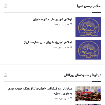
ر
ی
اجلاس رسمی شورا
ا
م
خ
ق
و
ا
اجلاس شورای ملی مقاومت ایران
ا
ب
11 سپتامبر 2025
ن
ل
د
ه
ب
ا
اجلاس دو روزه شورای ملی مقاومت ایران
ر
11 سپتامبر 2025
ژ
ی
م
آ
خ
دیدارها و حمایت‌های بین‌المللی
و
ن
د
سخنرانی در کنفرانس «ایران فراتر از جنگ، قدرت مردم
ی
به‌عنوان راه‌حل»
18 جولای 2026