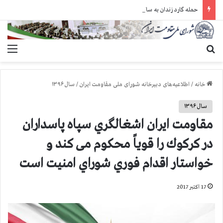
حمله گارد زندان به سالنهای ۳ و ۴ بند ۷ اوین و اعمال فشار بر زندانیان سیاسی در شهرهای مختلف
جستجو برای
منو
خانه
/
اطلاعیه‌های دبیرخانه شورای ملی مقاومت ایران
/
سال ۱۳۹۶
سال ۱۳۹۶
مقاومت ايران اشغالگري سپاه پاسداران
در كركوك را قوياً محكوم می کند و
خواستار اقدام فوري شوراي امنيت است
17 اکتبر 2017