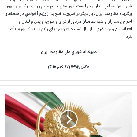
قرار دادن سپاه پاسداران در ليست تروريستي خانم مريم رجوي، رئيس جمهور
برگزيده مقاومت ایران، بار ديگر بر ضرورت خلع يد از رژيم آخوندي در منطقه و
اخراج پاسداران و شبه نظاميان مزدور از عراق و سوريه و يمن و لبنان و
افغانستان و جلوگيري از ارسال تسليحات و نيروهاي رژيم به اين كشورها تأكيد
كرد.
دبيرخانه شوراي ملي مقاومت ايران
۲۵مهر۱۳۹۶ (۱۷ اكتبر ۲۰۱۷)
خ
ا
ن
م
ر
ج
و