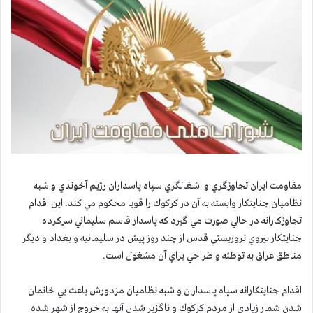
مقاومت ايران تجاوزگري و اشغالگري سپاه پاسداران رژيم آخوندي و شبه
نظاميان جنايتكار وابسته به آن در كركوك را قويا محكوم مي كند. اين اقدام
تجاوزكارانه در حالي صورت مي گيرد كه پاسدار قاسم سليماني سركرده
جنايتكار نيروي تروريستي قدس از چند روز پيش در سليمانيه و بغداد و ديگر
مناطق عراق به توطئه و طراحي براي آن مشغول است.
اقدام جنايتكارانه سپاه پاسداران و شبه نظاميان مزدورش باعث بي خانمان
شدن شمار زيادي از مردم كركوك و ناگزير شدن آنها به خروج از شهر شده