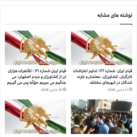
ن
ا
ی
ن
نوشته های مشابه
ا
گ
ن
ي
س
ر
ی
ب
ا
ه
س
ك
ی
م
،
ي
ف
ت
قیام ایران- شماره ۱۲۲: تداوم اعتراضات
قیام ایران-شماره ۱۲۱ : تظاهرات هزاران
ر
ه
کارگران، کشاورزان، معلمان و غارت
تن از کشاورزان و مردم اصفهان: می
ا
س
شدگان در شهرهای مختلف
جنگیم می میریم حق‌آبه پس می گیریم
خ
و
17 مارس 2018
16 مارس 2018
و
م
ا
م
ن
ج
ب
م
ه
ع
ت
ع
ش
م