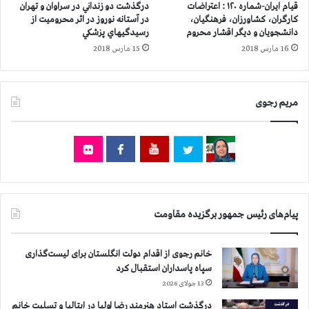
ك
و
قیام ایران-شماره ۱۲۰ : اعتراضات
درگذشت دو زنداني در سراوان و تهران
ي
م
کارگران، کشاورزان، فرهنگیان،
در آستانه نوروز در اثر محروميت از
ل
ي
دانشجویان و دیگر اقشار محروم
رسيدگيهاي پزشكي
ه
16 مارس 2018
15 مارس 2018
ی
أ
ت
مریم رجوی
ح
ق
ی
ق
ت
ی
ا
ب
پیام‌های رئیس جمهور برگزیده مقاومت
ب
ي
ن
خانم رجوی از اقدام دولت انگلستان برای لیست‌گذاری
ا
سپاه پاسداران استقبال کرد
ل
13 جولای 2026
م
ل
درگذشت استاد هنرمند رضا اولیا در ایتالیا و تسلیت خانم