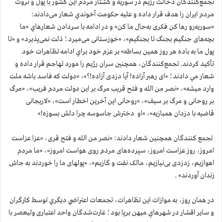
تجمع‌کنندگان دخالت رژيم در سوریه و کشتار مردم این کشور با پول و ثروت
مردم ایران را هدف قرار داده و عليه حكومت آخوندي شعار می‌دادند:
«سوریه‌رو رها کن فکری به‌حال ما کن» و در ادامه با سردادن شعارهاي «ما
بچه‌های جنگیم بجنگ تا بجنگیم»، «خوزستانی می‌میرد؛ ذلت نمی‌پذیرد» و «تا
پول ما به باده هر روز همین بساطه» بر عزم خود براي ادامه تظاهرات خود
تأكيد كردند. تجمع‌كنندگان، همچنين سران رژيم را مورد تهاجم قرار داده و
شعار مي دادند؛ «ای رهبر آزاده! آیا دزدی آزاده!؟»، «دولت که فاسد باشه ملت
وارد میشه»، «نصر من الله و فتح قریب مرگ بر این دولت مردم فریب»، «مرگ
بر روحانی و مرگ بر سیف»، «روحانی این آخرین اخطار است»، «لاریجانی
قاضیه با دزدان همبازیه»، «او دخترش جاسوسه چرا دلش بسوزه!»
تجمع كنندگان همچنین شعار دادند: «نصر من الله و فتح قری، «عزا عزاست
امروز، روز عزاست امروز، سپرده‌های مردم روی هواست امروز»، «ما مردم
اهوازیم، زدزدی بی‌نیازیم، مالک نفت و گازیم»، «پولهای ما را خوردند به جاش
زندان آوردند» .
در همان روز، به موازات اين تظاهرات، تجمعات اعتراضي ديگري توسط كارگران
و ساير اقشار در شهرهاي ميهن برپا بود؛ غارت‌شدگان واحد اعتباری ولیعصر با