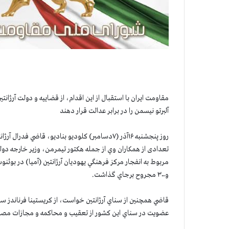
مقاومت ايران با استقبال از اين اقدام، از قضاييه و دولت آرژا
آلبرتو نيسمن را در برابر عدالت قرار دهند
روز پنجشنبه ۱۶آذر (۷دسامبر) كلوديو بناديو، قاض
تعدادی از همكاران وي از جمله هكتور تيمرمن، وزير خارجه دولت 
و۳۰۰ مجروح برجاي گذاشت.
قاضي همچنين از سناي آرژانتين خواست، از كريستينا فرناندز 
عضويت در سناي اين كشور از تعقيب و محاكمه و مجازات مصو