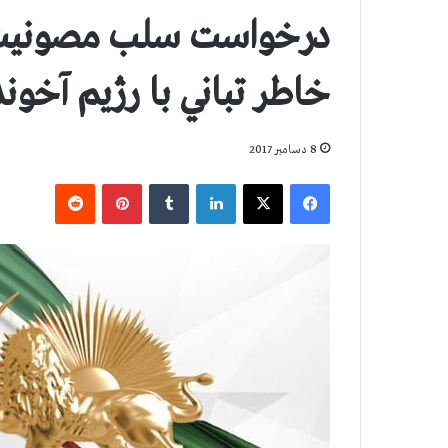
درخواست سلب مصونيت 
خاطر تباني با رژيم آخون
8 دسامبر 2017
فیس بوک
X
لینکدین
‫تامبلر
‫پین‌ترست
‫رددیت