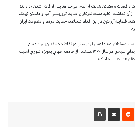
دولت و قضات و وكيلان شريف آرژانيتن مي‌خواهد پس از فاش شدن زد و بند
ز آن گذاشت، كليه دست‌اندركاران جنايت تروريستي آميا و عاملان توطئه
ر دهند. قضاييه آرژانتين در اين اقدام شجاعانه حمايت مردم و مقاومت ايران
د.
در آميا، مسئولان صدها عمل تروريستي در نقاط مختلف جهان و همان
مسئولان اعدام ۱۲۰ هزار زنداني سياسي از جمله قتل عام ۳۰ هزار زنداني سياسي در سال ۱۳۶۷ هستند، از جامعه جهاني به‌ويژه شوراي امنيت
ق عدالت را اتخاذ كند.
‌ترست
‫رددیت
اشتراک گذاری از طریق ایمیل
چاپ