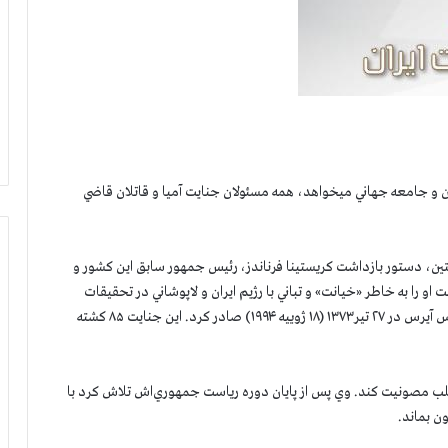
نتين و جامعه جهاني ميخواهد، همه مسئولان جنايت آميا و قاتلان قاضي
ي فدرال آرژانتين، دستور بازداشت كريستينا فرناندز، رئيس جمهور سابق اين كشور و
او را به خاطر «خيانت» و تباني با رژيم ايران و لاپوشاني در تحقيقات
مربوط به انفجار مركز فرهنگي يهوديان آرژانتين (آميا) در بوئنوس آيرس در ۲۷ تیر۱۳۷۳ (۱۸ ژوييه ۱۹۹۴) صادر كرد. این جنایت ۸۵ كشته
سلب مصونيت كند. وي پس از پايان دوره رياست جمهوري‌اش تلاش كرد با
ن بماند.