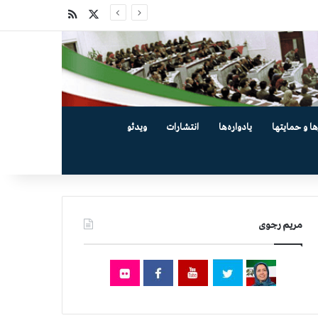
X
خوراک
ها و حمایتها
یادواره‌ها
انتشارات
ویدئو
مریم رجوی