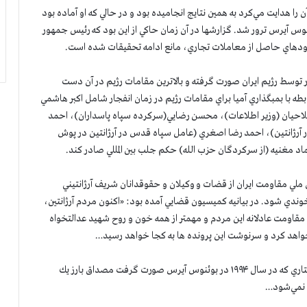
قاضي شهيد آلبرتو نيسمن آن را هدايت مي‌كرد به همين نتايج انجاميده بود و در حالي كه او آماده بود
وئنوس آيرس ترور شد. گزارشها در آن زمان حاكي از اين بود كه رئيس جمهور
و سودهاي حاصل از معاملات تجاري، مانع ادامه تحقيقات شده است.
ن انفجار توسط رژيم ايران صورت گرفته و بالاترين مقامات رژيم در آن دست
ترپل خواست در رابطه با بمبگذاري آميا براي مقامات رژیم در زمان انفجار شامل اكبر هاشمي
 فلاحيان (وزير اطلاعات)، محسن رضايي(سركرده سپاه پاسداران)، احمد
آرژانتین)، احمد رضا اصغري (عامل سپاه قدس در آرژانتین در پوش
اد مغنيه (از سركردگان حزب الله) حكم جلب بين المللي صادر كند.
۲،كميسيون قضايي شوراي ملي مقاومت ايران از قضات و وكیلان و حقوقدانان شريف آرژانتيني
آخوندي شود. در بيانيه كميسيون قضايي آمده بود: «اكنون مردم آرژانتين،
 مقاومت عادلانه اين مردم و مهمتر از همه خون و روح شهيد عدالتخواه
خواهد كرد و سرنوشت اين پرونده ها به كجا خواهد رسيد…
به‌ لحاظ توصيف حقوقي ترديدي نيست كه بمبگذاري آميا و كشتاري كه در سال ۱۹۹۴ در بوئنوس آيرس صورت گرفت مصداق بارز يك
 نمي‌شود…