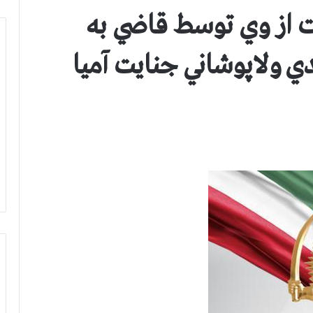
از وي توسط قاضي به
دي ولاپوشاني جنايت آميا