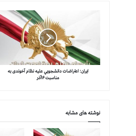
ا
ی
ر
ا
ن
:
ا
ع
ت
ر
ایران: اعتراضات دانشجویي علیه نظام آخوندی به
ا
مناسبت ۱۶آذر
ض
ا
ت
د
ا
نوشته های مشابه
ن
ش
ج
و