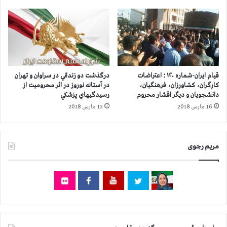
ا
ش
م
ه
م
ر
ر
ه
د
ا
م
ي
ي
م
قیام ایران-شماره ۱۲۰ : اعتراضات
درگذشت دو زنداني در سراوان و تهران
ب
خ
کارگران، کشاورزان، فرهنگیان،
در آستانه نوروز در اثر محروميت از
ا
ت
دانشجویان و دیگر اقشار محروم
رسيدگيهاي پزشكي
ا
ل
16 مارس 2018
15 مارس 2018
ع
ف
د
ك
ا
ش
م
مریم رجوی
و
ک
ر
و
ب
د
ا
ک
ش
ا
ع
ن
ا
و
ر