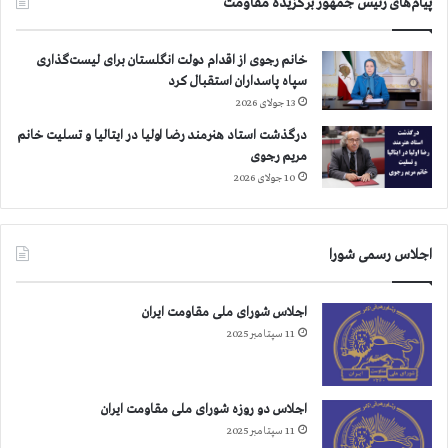
پیام‌های رئیس جمهور برگزیده مقاومت
ز
ه
ن
ا
ا
ي
خانم رجوی از اقدام دولت انگلستان برای لیست‌گذاری
ن
م
سپاه پاسداران استقبال کرد
ر
13 جولای 2026
گ
درگذشت استاد هنرمند رضا اولیا در ایتالیا و تسلیت خانم
ب
مریم رجوی
ر
د
10 جولای 2026
ي
ك
ت
اجلاس رسمی شورا
ا
ت
و
اجلاس شورای ملی مقاومت ایران
ر
11 سپتامبر 2025
و
م
ر
گ
اجلاس دو روزه شورای ملی مقاومت ایران
ب
11 سپتامبر 2025