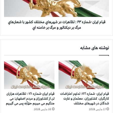
ه
ی
آ
ر
خ
ا
و
ن
ن
-
قیام ایران-شماره ۶۳ : تظاهرات در شهرهاي مختلف كشور با شعارهاي
د
ش
مرگ بر ديكتاتور و مرگ بر خامنه اي
ه
م
ا
ا
ب
ر
نوشته های مشابه
ر
ه
ا
۶
ي
۳
م
:
ق
ت
ا
ظ
ب
ا
ل
ه
ه
ر
قیام ایران- شماره ۱۲۲: تداوم اعتراضات
قیام ایران-شماره ۱۲۱ : تظاهرات هزاران
ب
ا
کارگران، کشاورزان، معلمان و غارت
تن از کشاورزان و مردم اصفهان: می
ا
ت
شدگان در شهرهای مختلف
جنگیم می میریم حق‌آبه پس می گیریم
ق
د
17 مارس 2018
16 مارس 2018
ي
ر