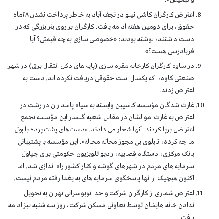
و تبعیض».
اعتراض کارگران کاشی نیلو در نجف آباد به خاطر پرداخت نشدن ۲۸ماه
حقوق، برای دومین هفته ادامه یافت. کارگران بر روی بنر بزرگی که در
دست داشتند، نوشته بودند: «خصوصی سازی به چه قیمتی؟ آیا
فریادرسی هست؟»
در ساوه کارگران کارخانه مقره سازی (پایه های دکل انتقال برق) در شهر
صنعتی کاوه، که یکسال است حقوقی دریافت نکرده اند. دست به
اعتراض زدند.
غارت شدگان مؤسسه کاسپین وابسته به سپاه پاسداران در رشت در
اعتراض به غارت اموالشان در مقابل شعبه گلسار این مؤسسه تجمع
اعتراضی برپا کردند. آنها شعار می دادند. «دست‌های پشت پرده با پول
ما چه کرده، تابلوی بی مجوز محاله محاله». اين مؤسسه با پشتیبانی
بانک مرکزی، دستگاه قضاییه، رادیو تلویزیون حکومتی برای چپاول
سرمایه های مردم در شهرهای گوشه و کنار کشور راه اندازی شد. اما
اکنون هیچیک از آنها پاسخگوی سرمایه های به یغما رفته مردم نیست.
اعتراض شماری از کارگران شرکت واحد اتوبوسرانی تهران به تحویل
ندادن خانه هایشان توسط تعاونی مسکن شرکت، روز سه شنبه نیز ادامه
یافت.