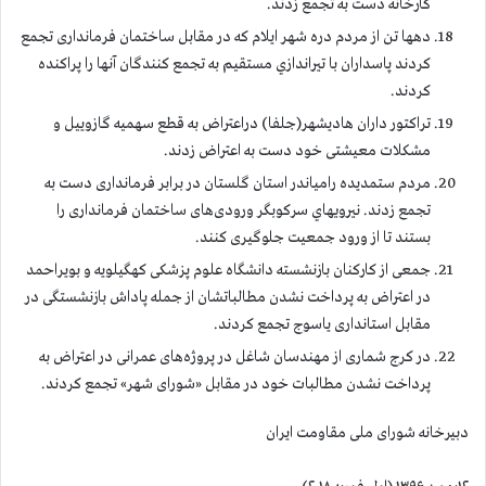
کارخانه دست به تجمع زدند.
دهها تن از مردم دره شهر ايلام که در مقابل ساختمان فرمانداری تجمع
كردند پاسداران با تيراندازي مستقيم به تجمع كنندگان آنها را پراكنده
كردند.
تراکتور داران هادیشهر(جلفا) دراعتراض به قطع سهمیه گازوییل و
مشکلات معیشتی خود دست به اعتراض زدند.
مردم ستمدیده رامیاندر استان گلستان در برابر فرمانداری دست به
تجمع زدند. نيرويهاي سركوبگر ورودی‌های ساختمان فرمانداری را
بستند تا از ورود جمعیت جلوگیری کنند.
جمعی از کارکنان بازنشسته دانشگاه علوم پزشکی کهگیلویه و بویراحمد
در اعتراض به پرداخت نشدن مطالباتشان از جمله پاداش بازنشستگی در
مقابل استانداری یاسوج تجمع کردند.
در کرج شماری از مهندسان شاغل در پروژه‌های عمرانی در اعتراض به
پرداخت نشدن مطالبات خود در مقابل «شورای شهر» تجمع کردند.
دبیرخانه شورای ملی مقاومت ایران