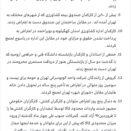
زدند.
بيش از ۱۰۰تن از کارکنان صندوق بیمه کشاورزی که از شهرهای مختلف به
تهران آمده اند، در مقابل ساختمان این صندوق دست به اعتراض زدند.
کارکنان اداره کشاورزی استان کهگیلویه و بویراحمد در اعتراض به
پرداخت نشدن حقوق و مزایای خود در مقابل این اداره در یاسوج تجمع
کردند.
جمعی از استادان و کارکنان بازنشسته دانشگاه فنی و حرفه‌یی ارومیه که
با گذشت دو سال از بازنشستگی هنوز از دریافت مستمری محرومند در
تهران دست به تجمع زدند.
گروهی از رانندگان شرکت واحد اتوبوسرانی تهران و حومه برای بیست و
سومین روز متوالی در اعتراض به تأخیر پنج ساله در تحویل دادن خانه
هایشان مقابل «شورای شهر» تهران تجمع کردند.
به دنبال پنج روز اعتراض ملوانان و كارگران کشتی، كارگزاران حكومتي
مجبور شدند واردات محدود کالا توسط لنجداران و کارگران کشتی‌ها را
تا فروردین۹۷ آزاد کنند. گمرکات جنوب طی چهار ماه گذشته از ورود
میزان محدودی کالا که پیش از این برای ملوانان و خدمه لنجها مجاز
شناخته می‌شد، جلوگیری کرد. اقدامي كه فشار معيشتي بر۴۰هزار