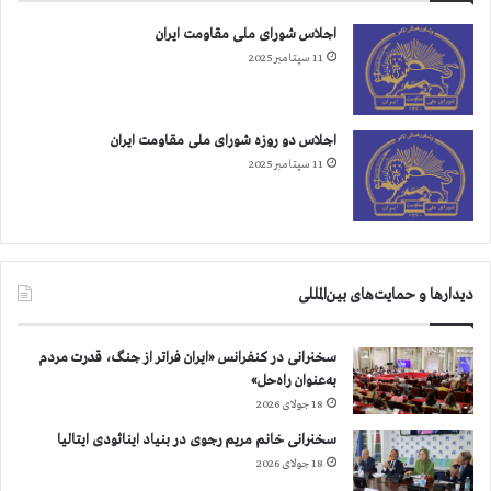
ب
ح
ه
اجلاس شورای ملی مقاومت ایران
ر
م
11 سپتامبر 2025
و
ن
م
ا
ا
س
ن
ب
اجلاس دو روزه شورای ملی مقاومت ایران
ت
11 سپتامبر 2025
ر
و
ز
ج
ه
دیدارها و حمایت‌های بین‌المللی
ا
ن
ي
سخنرانی در کنفرانس «ایران فراتر از جنگ، قدرت مردم
ز
به‌عنوان راه‌حل»
ن
18 جولای 2026
سخنرانی خانم مریم رجوی در بنیاد اینائودی ایتالیا
18 جولای 2026