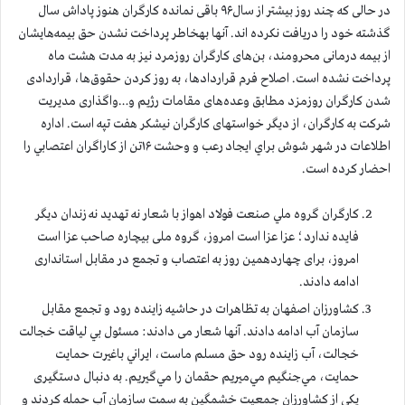
در حالی که چند روز بیشتر از سال۹۶ باقی نمانده کارگران هنوز پاداش سال
گذشته خود را دریافت نکرده اند. آنها بهخاطر پرداخت نشدن حق بیمه‌هایشان
از بیمه درمانی محرومند، بن‌های کارگران روزمرد نیز به مدت هشت ماه
پرداخت نشده است. اصلاح فرم قراردادها، به روز کردن حقوق‌ها، قراردادی
شدن کارگران روزمزد مطابق وعده‌های مقامات رژیم و…واگذاری مدیریت
شرکت به کارگران، از دیگر خواستهای کارگران نیشکر هفت تپه است. اداره
اطلاعات در شهر شوش براي ايجاد رعب و وحشت ۱۶تن از كاراگران اعتصابي را
احضار کرده است.
كارگران گروه ملي صنعت فولاد اهواز با شعار نه تهدید نه زندان دیگر
فایده ندارد؛ عزا عزا است امروز، گروه ملی بیچاره صاحب عزا است
امروز، برای چهاردهمین روز به اعتصاب و تجمع در مقابل استانداری
ادامه دادند.
كشاورزان اصفهان به تظاهرات در حاشیه زاینده رود و تجمع مقابل
سازمان آب ادامه دادند. آنها شعار می دادند: مسئول بي لياقت خجالت
خجالت، آب زاينده رود حق مسلم ماست، ايراني باغيرت حمايت
حمايت، مي‌جنگيم مي‌ميريم حقمان را مي‌گيريم. به دنبال دستگیری
یکی از کشاورزان جمعیت خشمگین به سمت سازمان آب حمله کردند و