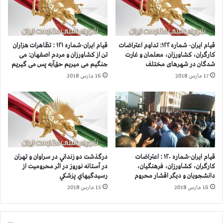
ا
ي
ی
و
ک
ر
ا
ش
قیام ایران- شماره ۱۲۲: تداوم اعتراضات
قیام ایران-شماره ۱۲۱ : تظاهرات هزاران
ر
ر
کارگران، کشاورزان، معلمان و غارت
تن از کشاورزان و مردم اصفهان: می
گ
ذ
شدگان در شهرهای مختلف
جنگیم می میریم حق‌آبه پس می گیریم
ر
ي
17 مارس 2018
16 مارس 2018
ا
ل
ن
ا
و
ن
ز
ه
ح
ن
م
ي
ت
ر
ك
و
قیام ایران-شماره ۱۲۰ : اعتراضات
درگذشت دو زنداني در سراوان و تهران
ش
ه
کارگران، کشاورزان، فرهنگیان،
در آستانه نوروز در اثر محروميت از
ا
ا
دانشجویان و دیگر اقشار محروم
رسيدگيهاي پزشكي
ن
ي
16 مارس 2018
15 مارس 2018
و
س
ا
ر
ع
ك