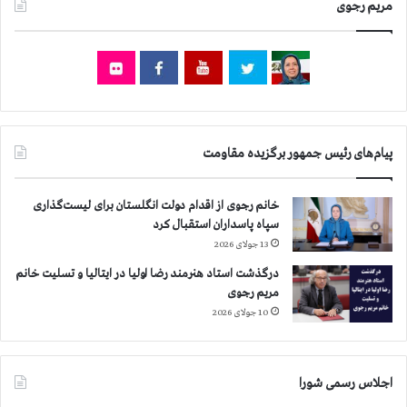
ت
مریم رجوی
و
ر
ب
ا
گ
ض
ر
ه
ب
ا
ه
ی
ت
غ
ج
پیام‌های رئیس جمهور برگزیده مقاومت
ا
م
ر
ع
ت
ز
خانم رجوی از اقدام دولت انگلستان برای لیست‌گذاری
ش
ن
سپاه پاسداران استقبال کرد
د
ا
13 جولای 2026
گ
ن
ا
درگذشت استاد هنرمند رضا اولیا در ایتالیا و تسلیت خانم
د
ن
مریم رجوی
ر
و
ت
10 جولای 2026
د
ه
ی
ر
گ
ا
اجلاس رسمی شورا
ر
ن
م