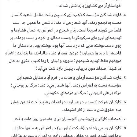
خواستار آزادی کشاورز بازداشتی شدند.
غارت شدگان مؤسسه کلاهبرداری كاسپين رشت مقابل شعبه گلسار
دست به تجمع زدند. آنها شعار می دادند: دشمن ما همین جا است
فقط می‌گویند آمریکا است. زنان شجاع در اعتراض به اعمال فشارها و
تهدیدهای نیروهای سرکوبگر با چسب دهانهای خود را بسته بودند. بر
روی دست‌نوشته هایی که در دست آنها بود نوشته بود: دادستان ما
قاضيه، با دزدها همبازيه؛ دزدها همه آزادند، مالباخته ها زندانند؛ ۱۶ماه
دويديم فقط تهديد شنيديم؛ سوريه و لبنان را رها كنيد، فكري به حال
ما كنيد؛ صداهامون دربياید، پليس بازداشت مي‌آید؛
غارت شدگان مؤسسه آرمان وحدت در خرم آباد مقابل شعبه این
مؤسسه دست به اعتراض زدند. آنها شعار مي‌دادند: مرگ بر روحاني؛
مرگ بر علي لاريجاني؛ مرگ بر دزدهاي حكومتي.
کارکنان شرکت کیسون در عسلویه در اعتراض به پرداخت نشدن شش
ماه حقوق‌شان دست از کار کشیدند.
اعتصاب کارگران پتروشیمی گچساران برای هفتمین روز ادامه یافت.
کارکنان رسمی راه آهن (شرکت تراورس) در اعتراض به ماهها حقوق
پرداخت نشده خود در مقابل مجلس رژیم در تهران دست به اعتراض