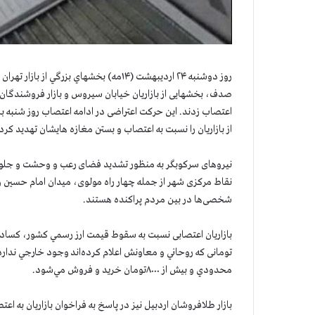
روز دوشنبه ۲۴ اردیبهشت (۱۴مه) بخشهاي بزرگ
صدف، بخشهایی از بازاریان خیابان سیروس و بازار فروشندگان م
اعتصاب زدند. این حرکت اعتراضی در ادامه اعتصاب روز شنبه با
از بازاريان را نسبت به اعتصاب و بستن مغازه هايشان تهدید كرد
نیروهای سرکوبگر به منظور تشدید فضای رعب و وحشت و جلوگیر
نقاط مرکزی شهر از جمله چهار راه مولوی، میدان امام حسين و خ
شخصی‌ها در بین مردم پراکنده هستند.
تومانی كه روحاني و معاونش اعلام كرده‌اند وجود خارجي ندارد،
محدودي و بيش از ۸۰۰۰تومان خريد و فروش مي‌شود.
بازار طلافروشان اردبيل نیز در پاسخ به فراخوان بازاریان به ا