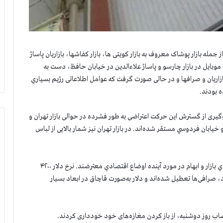
ي از بازار تهران از جمله بازار پوشاک معروف به بازار کویتی ها، بازار کفاشها، بازاریان پاساژ
وبایل در بازار چارسو و پاساژ علاءالدین در خیابان حافظ، دست به
زاریان و صرافها و در حالی صورت گرفت که عوامل اطلاعاتی رژیم بسياري
ه بودند.
ی از گسترش این حرکت اعتراضی به طور فشرده در حوالی بازار تهران و
يابان فردوسي مستقر شده‌اند. در بازار تهران نیز شمار بالایی از لباس
بازاریان اعتصابی نسبت به سقوط قيمت ارز رسمي كشور، كسادي بازار و ابهام در مورد آينده اوضاع اقتصادي معترضند. نرخ دلار ۴۲۰۰
 صرافی‌ها تعطيل شده‌اند و دلار به‌صورت قاچاق در ابعاد بسيار
عتصاب روز دوشنبه، از باز کردن مغازه‌های خود خودداری کردند.