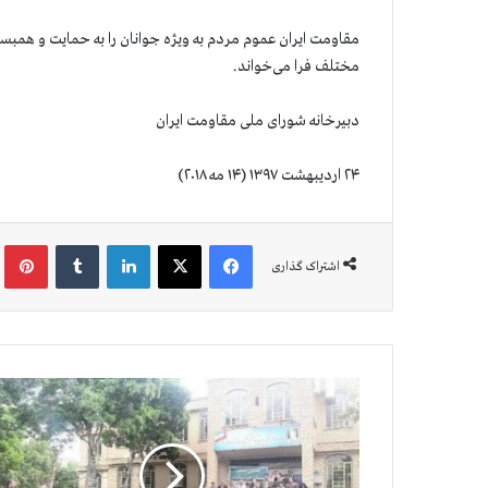
مقاومت ایران عموم مردم به ویژه جوانان را به حمایت و همبس
مختلف فرا می‌خواند.
دبیرخانه شورای ملی مقاومت ایران
۲۴ اردیبهشت ۱۳۹۷ (۱۴ مه ۲۰۱۸)
فیس بوک
X
لینکدین
‫تامبلر
‫پین
اشتراک گذاری
ق
ی
ا
م
ا