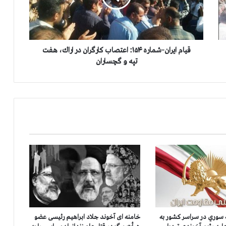
ی
ر
ا
ن
-
قیام ایران-شماره ۱۵۴: اعتصاب کارگران در اراك، هفت
ش
تپه و گچساران
م
ا
ر
ه
۱
۵
۴
:
ا
ع
ت
ص
ا
ب
سوري در سراسر كشور به
خامنه ای آخوند جلاد ابراهیم رئیسی عضو
ک