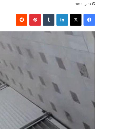
14 می 2018
فیس بوک
X
لینکدین
‫تامبلر
‫پین‌ترست
‫رددیت