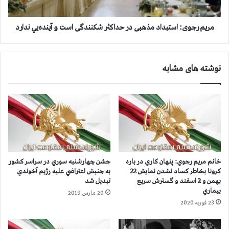
ا
ی
د
:
ا
ا
مریم رجوی: استبداد مذهبی در حداکثر شکنندگی است و آينده‌یي ندارد
م
س
ه
ت
ت
ب
نوشته های مشابه
ظ
د
ا
ا
ه
د
ر
م
ا
ذ
ت
ه
و
ب
د
ی
ر
د
خانم مريم رجوي: پنهان كاري در باره
جشن چهارشنبه سوري در سراسر كشور
گ
ر
كرونا بخاطر كساد نشدن نمايش 22
به جنبش اعتراضي عليه رژيم آخوندي
ي
ح
بهمن و 2 اسفند و گسترش سريع
تبديل شد
ر
د
بيماري
20 مارس 2019
ي
ا
23 فوریه 2020
ب
ک
ا
ث