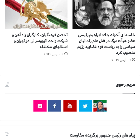
ن
ر
ي
ش
ر
ک
و
ن
ه
ن
ا
د
خامنه ای آخوند جلاد ابراهیم رئیسی
تحصن فرهنگیان، کارگران راه آهن و
ي
گ
عضو هیأت مرگ در قتل عام زندانیان
شرکت واحد اتوبوسرانی در تهران و
س
سیاسی را به ریاست قوه قضاییه رژیم ‌
استانهای مخلتف
ی
منصوب کرد
ر
ا
3 مارس 2019
ك
س
7 مارس 2019
و
ت
ب
و
گ
آ
مریم رجوی
ر
ي
د
ن
ر
د
ك
ه‌
ا
ی
ز
ي
ر
ن
و
د
پیام‌های رئیس جمهور برگزیده مقاومت
ن
ا