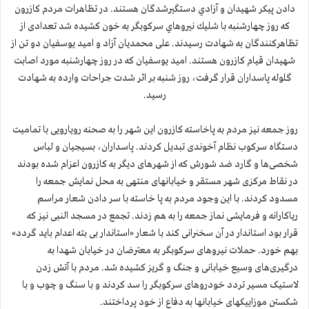
دادن پیکر شهیدان و آزادي دستگيرشدگان هستند. در تظاهرات مردم کازرون
که روز چهارشنبه با شليك نيروهاي سركوبگر به خون كشيده شد تعدادی از
تظاهرکنندگان به شهادت رسیدند. علی محمدیان آزاد و امید یوسفیان دو تن از
شهیدان قیام کازرون هستند. امید یوسفیان که در روز چهارشنبه مورد اصابت
گلوله پاسداران قرار گرفت، روز شنبه بر اثر شدت جراحات وارده به شهادت
رسید.
روز جمعه نیز مردم به پاخاسته کازرون این شهر را به صحنه رویارویی با تمامیت
دستگاه سرکوب نظام آخوندی تبدیل کردند. پاسداران، بسیجیان و لباس
شخصی‌ها و گارد ضد شورش كه از شهرهای دیگر به کازرون اعزام شده بودند
در نقاط مرکزی شهر مستقر و خیابانهای منتهی به محل نمایش جمعه را
مسدود كردند. با این وجود مردم به پا خاسته با سر دادن شعار مراسم
ریاکارانه و فرمایشی نماز جمعه را به هم زدند. تجمع در مسجد النبی نیز که
قرار بود استاندار در آن سخنرانی کند با شعار «استاندار بی بته اعدام باید گردد»
بهم خورد. حملات نیروهای سرکوبگر به معترضان در خیابان شهدا به
درگیری‌های وسیع خیابانی و جنگ و گریز کشیده شد. مردم با آتش زدن
لاستیک مسیر تردد خودروهای سرکوبگر را سد کردند و با سنگ و چوب و با
شکستن موزاییکهای خیابانها به دفاع از خود پرداختند.