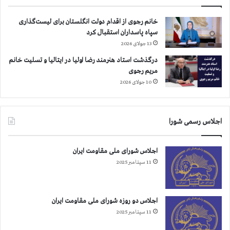
و
ر
ب
د
خانم رجوی از اقدام دولت انگلستان برای لیست‌گذاری
ه
سپاه پاسداران استقبال کرد
آ
13 جولای 2026
ت
درگذشت استاد هنرمند رضا اولیا در ایتالیا و تسلیت خانم
ش
مریم رجوی
ك
10 جولای 2026
ش
ي
د
ن
اجلاس رسمی شورا
م
ر
ا
اجلاس شورای ملی مقاومت ایران
ك
11 سپتامبر 2025
ز
ح
ك
اجلاس دو روزه شورای ملی مقاومت ایران
و
م
11 سپتامبر 2025
ت