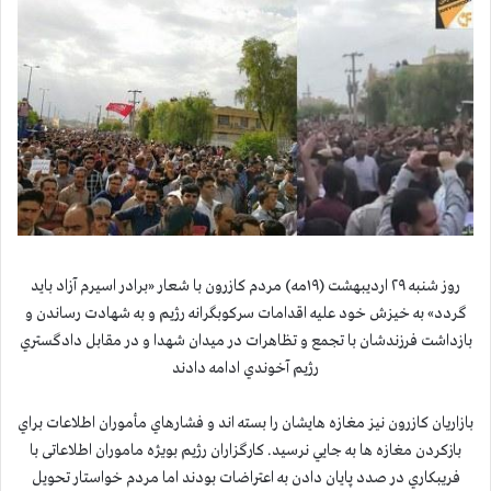
روز شنبه ۲۹ اردیبهشت (۱۹مه) مردم كازرون با شعار «برادر اسیرم آزاد باید
گردد» به خیزش خود عليه اقدامات سرکوبگرانه رژیم و به شهادت رساندن و
بازداشت فرزندشان با تجمع و تظاهرات در میدان شهدا و در مقابل دادگستري
رژيم آخوندي ادامه دادند
بازاريان كازرون نيز مغازه هايشان را بسته اند و فشارهاي مأموران اطلاعات براي
بازكردن مغازه ها به جايي نرسيد. کارگزاران رژیم بويژه ماموران اطلاعاتی با
فريبكاري در صدد پایان دادن به اعتراضات بودند اما مردم خواستار تحویل