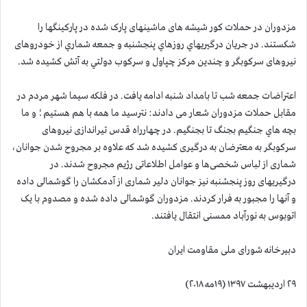
مزدوران در حملات کور شیشه های ماشینهای پارک شده در پارکینگها را
شکستند. در جريان درگيريهاي روزهاي پنجشنبه و جمعه شماري از خودروهای
نیروهای سرکوبگر و چندين مركز چپاول و سركوب دولتي به آتش کشیده شد.
اعتراضات جمعه شب تا بامداد شنبه ادامه یافت. در فلكه سيما شهر مردم در
مقابل حملات مزدوران شعار می دادند: نترسيد ما همه با هم هستيم؛ و ما
بچه هاي جنگيم بجنگ تا بجنگيم. در چهارراه قدس تیراندازی نیروهای
سرکوبگر به معترضان به درگیری کشیده شد که علاوه بر مجروح شدن جوانان،
شماری از لباس شخصی‌ها و عوامل اطلاعاتی رژیم مجروح شدند. در
درگیریهای روز پنجشنبه نیز جوانان دلیر شماری از آدمکشان را گوشمالی داده
و آنها را مجبور به فرار کردند. مزدوران گوشمالی داده شده و مصدوم با یک
اتوبوس به نورآباد ممسنی انتقال یافتند.
دبیرخانه شورای ملی مقاومت ایران
۲۹ اردیبهشت ۱۳۹۷ (۱۹مه ۲۰۱۸)