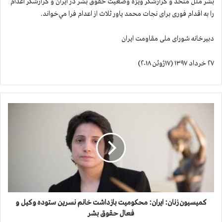
بشر ملل متحد و گزارشگر ویژه وضعيت حقوق بشر در ايران و گزارشگر اعدام
را به اقدام فوری برای نجات محمد یاور ثلاث از اعدام فرا مي‌خواند.
دبیرخانه شورای ملی مقاومت ایران
۲۷ خرداد ۱۳۹۷ (۱۷ژوئن ۲۰۱۸)
ك
م
ي
س
ي
و
ن
ز
ن
ا
كميسيون زنان: ايران: محکومیت بازداشت خانم نسرين ستوده وكيل و
ن
فعال حقوق بشر