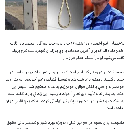
دژخیمان رژيم آخوندي روز شنبه ۲۶ خرداد به خانواده آقای محمد یاور ثلاث
اطلاع داده اند که برای آخرین ملاقات با وي به زندان گوهردشت كرج بروند.
گفته مي‌شود او در آستانه اعدام قرار دار
محمد ثلاث از دراويش گنابادي است که در جريان اعتراضات بهمن ماه۹۶ در
خیابان گلستان هفتم بازداشت شد و توسط قضاييه رژيم آخوندي، در يك روند
خودسرانه و حتي با نقض قوانين خودرژيم به اعدام محكوم شد. سپس اين
حكم جنايتكارانه به تأييد ديوانعالي آخوندها رسید. اين زنداني بارها گفته است
زير شكنجه و فشار او را مجبور به پذيرش اتهاماتي كرده اند كه هيچ نقشي در آن
نداشته است.
مقاومت ایران عموم مراجع بین المللی، به‌ويژه ویژه شورا و کمیسر عالی حقوق