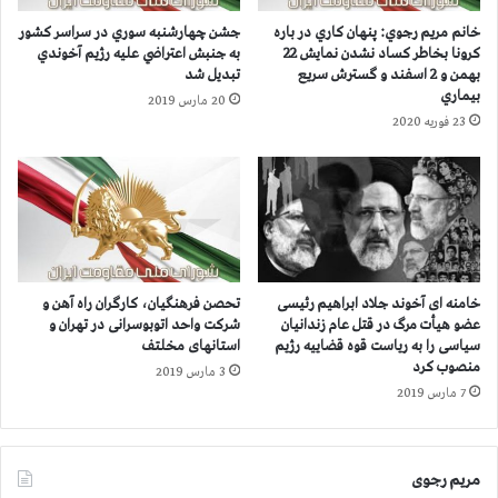
ا
ل
خانم مريم رجوي: پنهان كاري در باره
جشن چهارشنبه سوري در سراسر كشور
ن
ا
كرونا بخاطر كساد نشدن نمايش 22
به جنبش اعتراضي عليه رژيم آخوندي
م
ث
بهمن و 2 اسفند و گسترش سريع
تبديل شد
ن
بيماري
20 مارس 2019
س
23 فوریه 2020
ر
ي
ن
س
ت
و
د
ه
خامنه ای آخوند جلاد ابراهیم رئیسی
تحصن فرهنگیان، کارگران راه آهن و
و
عضو هیأت مرگ در قتل عام زندانیان
شرکت واحد اتوبوسرانی در تهران و
ك
سیاسی را به ریاست قوه قضاییه رژیم ‌
استانهای مخلتف
منصوب کرد
ي
3 مارس 2019
ل
7 مارس 2019
و
ف
ع
مریم رجوی
ا