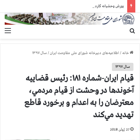
یورش وحشیانه گارد زندان اوین به سالن ۵ بند ۷ و ضرب و شتم زندانیان
جستجو برای
منو
خانه
/
اطلاعیه‌های دبیرخانه شورای ملی مقاومت ایران
/
سال ۱۳۹۷
سال ۱۳۹۷
قیام ایران-شماره ۱۸۱: رئيس قضاييه
آخوندها در وحشت از قيام مردمي،
معترضان را به اعدام و برخورد قاطع
تهديد مي‌كند
27 ژوئن 2018