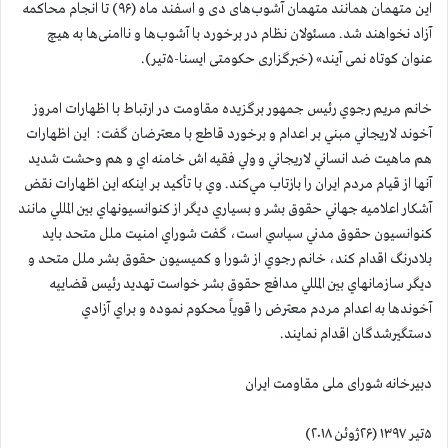
این متهمان همانند متهمان آشوب‌های دی و اسفند ماه (۹۶) تا انجام محاکمه
آزاد نخواهند شد. مسئولان نظام در برخورد با آشوب‌ها و ناامنی‌ها به هیچ
عنوان کوتاه نمی آیند» (خبرگزاری حکومتی ایسنا-۵تیر).
خانم مريم رجوي رئيس جمهور برگزيده مقاومت در ارتباط با اظهارات امروز
آخوند لاريجاني مبني بر اعدام و برخورد قاطع با معترضان گفت: اين اظهارات
هم ماهيت ضد انساني لاريجاني و ولي فقيه اش خامنه اي و هم وحشت شديد
آنها از قيام مردم ايران را بازتاب مي‌كند. وي با تأكيد بر اينكه اين اظهارات نقض
آشكار اعلاميه جهاني حقوق بشر و بسياري ديگر از كنوانسيونهاي بين المللي مانند
كنوانسيون حقوق مدني سياسي است، گفت شوراي امنيت ملل متحد بايد
بلادرنگ اقدام كند، خانم رجوي از شورا و كميسيون حقوق بشر ملل متحد و
ديگر سازمانهاي بين المللي مدافع حقوق بشر خواست تهديد رئيس قضاييه
آخوندها به اعدام مردم معترض را قوياً محكوم نموده و براي آزادي
دستگيرشدگان اقدام نمايند.
دبیرخانه شورای ملی مقاومت ایران
۵تیر ۱۳۹۷ (۲۶ژوئن ۲۰۱۸)