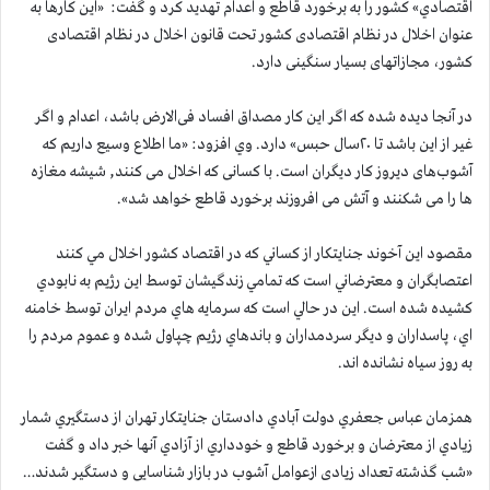
اقتصادي» كشور را به برخورد قاطع و اعدام تهديد كرد و گفت: «این کارها به
عنوان اخلال در نظام اقتصادی کشور تحت قانون اخلال در نظام اقتصادی
کشور، مجازاتهای بسیار سنگینی دارد.
در آنجا دیده شده که اگر این کار مصداق افساد فی‌الارض باشد، اعدام و اگر
غیر از این باشد تا ۲۰سال حبس» دارد. وي افزود: «ما اطلاع وسیع داریم که
آشوب‌های دیروز کار دیگران است. با کسانی که اخلال می کنند, شیشه مغازه
ها را می شکنند و آتش می افروزند برخورد قاطع خواهد شد».
مقصود اين آخوند جنايتكار از كساني كه در اقتصاد كشور اخلال مي كنند
اعتصابگران و معترضاني است كه تمامي زندگيشان توسط اين رژيم به نابودي
كشيده شده است. اين در حالي است كه سرمايه هاي مردم ايران توسط خامنه
اي، پاسداران و ديگر سردمداران و باندهاي رژيم چپاول شده و عموم مردم را
به روز سياه نشانده اند.
همزمان عباس جعفري دولت آبادي دادستان جنايتكار تهران از دستگيري شمار
زيادي از معترضان و برخورد قاطع و خودداري از آزادي آنها خبر داد و گفت
«شب گذشته تعداد زیادی ازعوامل آشوب در بازار شناسایی و دستگیر شدند…