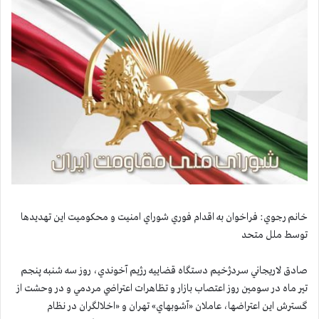
خانم رجوي: فراخوان به اقدام فوري شوراي امنيت و محكوميت اين تهديدها
توسط ملل متحد
صادق لاريجاني سردژخيم دستگاه قضاييه رژيم آخوندي، روز سه شنبه پنجم
تير ماه در سومين روز اعتصاب بازار و تظاهرات اعتراضي مردمي و در وحشت از
گسترش اين اعتراضها، عاملان «آشوبهاي» تهران و «اخلالگران در نظام