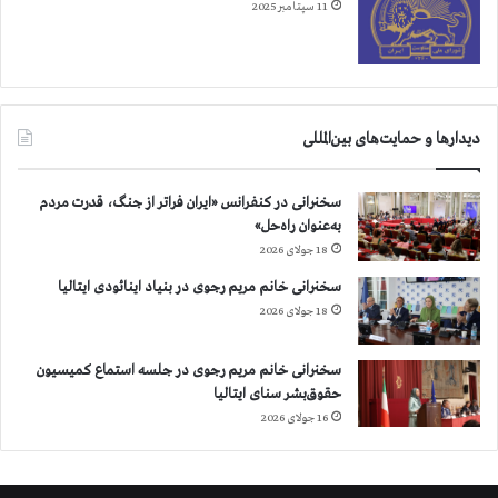
ا
11 سپتامبر 2025
ن
ش
ا
ه
،
دیدارها و حمایت‌های بین‌المللی
ك
ر
ج
سخنرانی در کنفرانس «ایران فراتر از جنگ، قدرت مردم
و
به‌عنوان راه‌حل»
.
18 جولای 2026
.
سخنرانی خانم مریم رجوی در بنیاد اینائودی ایتالیا
.
18 جولای 2026
سخنرانی خانم مریم رجوی در جلسه استماع کمیسیون
حقوق‌بشر سنای ایتالیا
16 جولای 2026