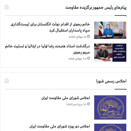
ا
د
پیام‌های رئیس جمهور برگزیده مقاومت
ص
ا
ف
ب
ه
ي
خانم رجوی از اقدام دولت انگلستان برای لیست‌گذاری
ا
ر
سپاه پاسداران استقبال کرد
ن
گ
13 جولای 2026
،
س
درگذشت استاد هنرمند رضا اولیا در ایتالیا و تسلیت خانم
ت
ت
مریم رجوی
ب
ر
ر
10 جولای 2026
د
ي
ه
ز
س
،
ر
اجلاس رسمی شورا
ا
ك
ر
و
ا
ب
اجلاس شورای ملی مقاومت ایران
ك
گ
11 سپتامبر 2025
،
ر
ك
ا
ر
ن
اجلاس دو روزه شورای ملی مقاومت ایران
م
ه