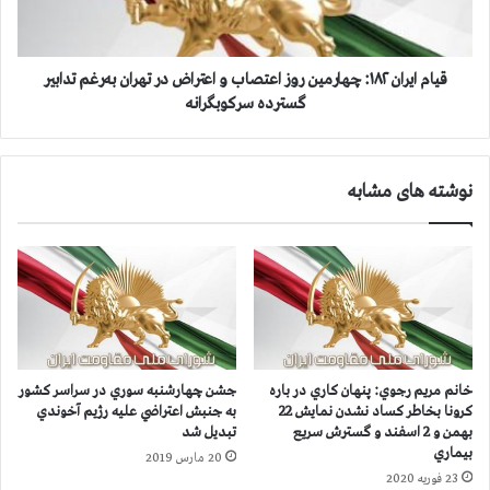
:
ر
ا
ا
د
ن
ا
۱
قیام ایران ۱۸۲: چهارمین روز اعتصاب و اعتراض در تهران به‌رغم تدابير
م
۸
گسترده سركوبگرانه
ه
۲
ا
:
ع
چ
نوشته های مشابه
ت
ه
ص
ا
ا
ر
ب
م
و
ی
د
ن
ر
ر
گ
و
ي
ز
خانم مريم رجوي: پنهان كاري در باره
جشن چهارشنبه سوري در سراسر كشور
ر
ا
كرونا بخاطر كساد نشدن نمايش 22
به جنبش اعتراضي عليه رژيم آخوندي
ي
ع
بهمن و 2 اسفند و گسترش سريع
تبديل شد
ب
ت
بيماري
20 مارس 2019
ا
ص
23 فوریه 2020
ن