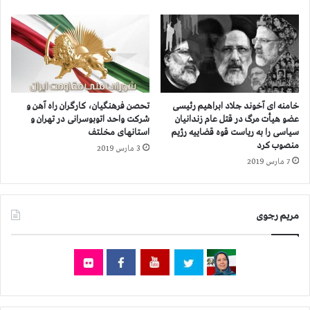
ا
ي
ب
ر
و
و
ا
ه
ع
ا
ت
ي
ر
س
ا
خامنه ای آخوند جلاد ابراهیم رئیسی
تحصن فرهنگیان، کارگران راه آهن و
ر
ض
عضو هیأت مرگ در قتل عام زندانیان
شرکت واحد اتوبوسرانی در تهران و
ك
د
سیاسی را به ریاست قوه قضاییه رژیم ‌
استانهای مخلتف
و
منصوب کرد
ر
3 مارس 2019
ب
ت
7 مارس 2019
گ
ه
ر
ر
د
ا
مریم رجوی
ر
ن
ت
ب
ه
ه‌
ر
ر
ا
غ
ن
م
،
ت