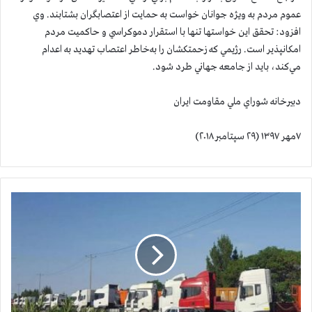
عموم مردم به ويژه جوانان خواست به حمایت از اعتصابگران بشتابند. وي
افزود: تحقق اين خواستها تنها با استقرار دموكراسي و حاكميت مردم
امكانپذير است. رژيمي كه زحمتكشان را به‌خاطر اعتصاب تهديد به اعدام
مي‌كند، بايد از جامعه جهاني طرد شود.
دبيرخانه شوراي ملي مقاومت ایران
۷مهر ۱۳۹۷ (۲۹ سپتامبر ۲۰۱۸)
ق
ی
ا
م
ا
ی
ر
ا