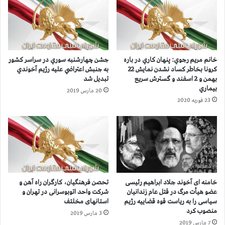
ه
گ
آ
ا
ل
ن
م
خ
ا
و
ن
خانم مريم رجوي: پنهان كاري در باره
جشن چهارشنبه سوري در سراسر كشور
د
ب
كرونا بخاطر كساد نشدن نمايش 22
به جنبش اعتراضي عليه رژيم آخوندي
ر
ه
بهمن و 2 اسفند و گسترش سريع
تبديل شد
و
ا
بيماري
20 مارس 2019
ه
س
23 فوریه 2020
ا
ت
ی
ر
س
د
ن
ا
گ
د
ی
ا
ن
س
و
د
خامنه ای آخوند جلاد ابراهیم رئیسی
تحصن فرهنگیان، کارگران راه آهن و
ک
ي
عضو هیأت مرگ در قتل عام زندانیان
شرکت واحد اتوبوسرانی در تهران و
ا
و
سیاسی را به ریاست قوه قضاییه رژیم ‌
استانهای مخلتف
م
منصوب کرد
ض
3 مارس 2019
ی
ر
7 مارس 2019