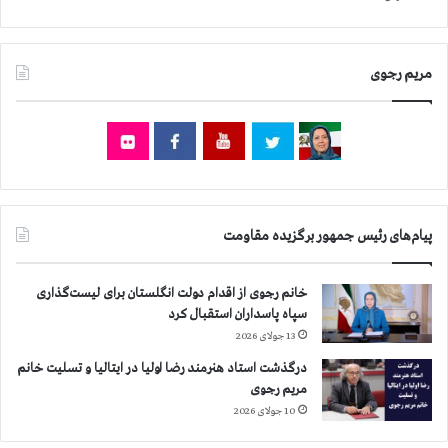
و
و
ن
ر
د
ت
مریم رجوی
ا
ب
ر
س
ا
ت
ن
ن
د
س
ر
ف
س
ا
ر
ر
پیام‌های رئیس جمهور برگزیده مقاومت
ا
ت
س
ه
ر
ا
خانم رجوی از اقدام دولت انگلستان برای لیست‌گذاری
ك
و
سپاه پاسداران استقبال کرد
ش
ا
13 جولای 2026
و
خ
درگذشت استاد هنرمند رضا اولیا در ایتالیا و تسلیت خانم
ر
ر
مریم رجوی
ا
10 جولای 2026
ج
ج