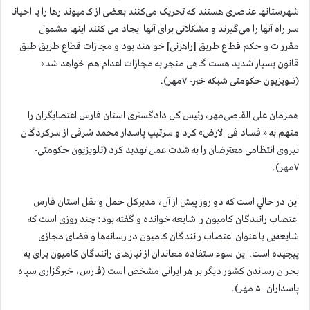
شهرستانها عناصری هستند که تحریک می‌کنند بعضی از کامیوندارها را یا احیانا
سر راه آنها را می‌گیرند و مشکلاتی برای آنها ایجاد می کنند اینها مشمول
مقررات و حکم قطاع طریق [راهزنی] خواهند بود و مجازات قطاع طریق طبق
قانون بسیار شدید هست گاهی منجر به مجازات اعدام هم خواهد شد»
(تلویزیون حکومتی شبکه خبر- ۷مهر).
همزمان علی القاصی‌مهر، رئیس کل دادگستری استان فارس اعتصابگران را
متهم به «افساد فی الارض» کرد و سرتیپ پاسدار محمد شرفی از سرکردگان
نیروی انتظامی معترضان را به شدت عمل تهدید کرد (تلویزیون حکومتی-
۷مهر).
اين در حالي است كه دو روز پیش از آن، مدیرکل حمل ‌و نقل استان فارس
اعتصاب رانندگان کامیون را شایعه خوانده و گفته بود: ‌چند روزی است که
شایعه‌یی با عنوان اعتصاب رانندگان کامیون در رسانه‌ها و فضای مجازی
پیچیده است. این سوءاستفاده معاندان از نیازهای رانندگان کامیون برای به
بحران رساندن کشور دیگر بر هر ایرانی مشخص است (فارس، خبرگزاری سپاه
پاسداران -۵ مهر).