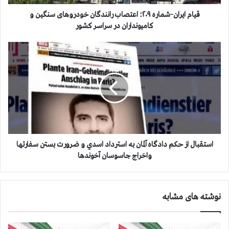
ن
-
قیام ایران-شماره ۲۰۹: اعتصاب رانندگان خودروهای سنگین و
ش
کامیونداران در سراسر كشور
م
ا
ا
ر
س
ه
ت
۲
ق
۰
ب
۹
ا
:
ل
ا
ا
ع
ز
ت
ح
استقبال از حكم دادگاه آلمان به استرداد اسدي و ضرورت بستن سفارتها
ص
ك
واخراج جاسوسان آخوندها
ا
م
ب
د
ر
ا
نوشته های مشابه
ا
د
ن
گ
ن
ا
د