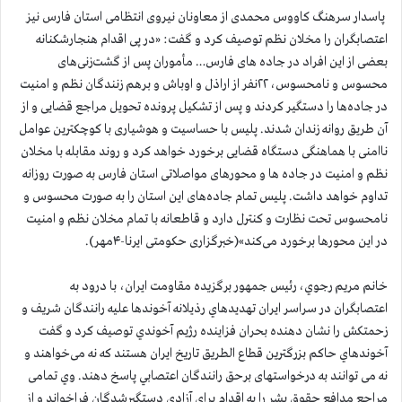
پاسدار سرهنگ کاووس محمدی از معاونان نیروی انتظامی استان فارس نیز
اعتصابگران را مخلان نظم توصيف كرد و گفت: «در پی اقدام هنجارشکنانه
بعضی از این افراد در جاده های فارس… مأموران پس از گشت‌زنی‌های
محسوس و نامحسوس، ۲۲نفر از اراذل و اوباش و برهم زنندگان نظم و امنیت
در جاده‌ها را دستگیر کردند و پس از تشکیل پرونده تحویل مراجع قضایی و از
آن طریق روانه زندان شدند. پلیس با حساسیت و هوشیاری با کوچکترین عوامل
ناامنی با هماهنگی دستگاه قضایی برخورد خواهد کرد و روند مقابله با مخلان
نظم و امنیت در جاده ها و محورهای مواصلاتی استان فارس به صورت روزانه
تداوم خواهد داشت. پلیس تمام جاده‌های این استان را به صورت محسوس و
نامحسوس تحت نظارت و کنترل دارد و قاطعانه با تمام مخلان نظم و امنیت
در این محورها برخورد می‌کند»(خبرگزاری حکومتی ایرنا-۴مهر).
خانم مريم رجوي، رئیس جمهور برگزيده مقاومت ايران، با درود به
اعتصابگران در سراسر ايران تهديدهاي رذيلانه آخوندها عليه رانندگان شريف و
زحمتكش را نشان دهنده بحران فزاينده رژيم آخوندي توصيف كرد و گفت
آخوندهاي حاكم بزرگترين قطاع الطريق تاريخ ايران هستند كه نه می‌خواهند و
نه می توانند به درخواستهای برحق رانندگان اعتصابي پاسخ دهند. وي تمامی
مراجع مدافع حقوق بشر را به اقدام براي آزادي دستگيرشدگان فراخواند و از