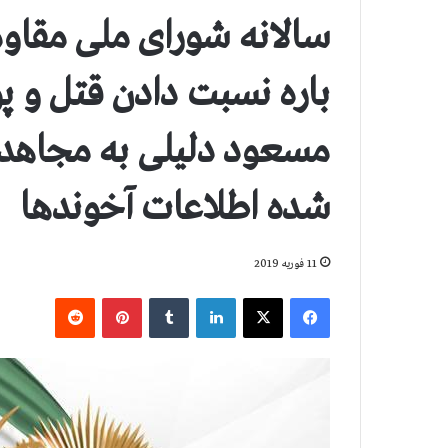
سالانه شورای ملی مقاومت 
باره نسبت دادن قتل و
مسعود دلیلی به مجاهد
شده اطلاعات آخوندها
11 فوریه 2019
فیس بوک
X
لینکدین
‫تامبلر
‫پین‌ترست
‫رددیت