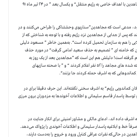
بریده“ بیرون فرستاده اند. خبر آن را هم ”از طریق کانالهای مجاهدین با اهداف خاصی به رژیم منتقل“ و یکسال بعد ” در ۲۴ تیر ماه ۹۱
خود، مدعی است که مجاهدین”سناریوی وحشتناکی را طراحی می‌کنند و در
که پس از جدایی از مجاهدین نزد رژیم رفته و با توجه به شناختی که از
لایی را هم به سازمان تحمیل کرده است“. به‌همین خاطر ” مسعود دلیلی
 که خامنه ای ” تصمیم به حذف سعید امامی گرفت“ در مورد حذف
گرفته است! دلیلش هم این است که ”مجاهدین بعد از یک روز به
نیروهای عراقی اجازة ورود به اشرف “ را داده اند، ” تعداد کشته شده های مجاهد را ۵۲ نفر اعلام کردند “ و ” با صحنه سازیهای
 کماندوهایی که به اشرف حمله کردند جا بزنند“.
 کماندویی رژیم“ به اشرف سخنی نگفته‌اند. این حرف دقیقا برای در
 توسط پاسدار قاسم سلیمانی و اطلاعات آخوندها به مزدوران برون مرزی
ه اشرف داده اند، ادعای مالکی و مشاور امنیتی برای انکار جنایت در
 خط و ابلاغیه پاسدار سلیمانی و اطلاعات آخوندی را پژواک می‌دهد.
هدین در حالی‌که نفرات عراقی کنترل ورود و خروج را به‌دست دارند،