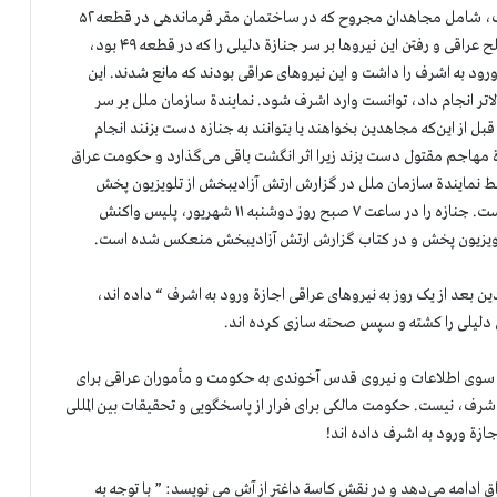
موضوعیت پیدا نمی کند. وانگهی ۴۲ مجاهد باقیمانده در اشرف، شامل مجاهدان مجروح که در ساختمان مقر فرماندهی در قطعه ۵۲
گردآمده بودند، امکان عملی ممانعت از نیروهای تا دندان مسلح عراقی و رفتن این نیروها بر سر جنازة دلیلی را که در قطعه ۴۹ بود،
ایندة سازمان ملل قصد ورود به اشرف را داشت و این نیروهای عراقی بودند که مانع شدند. این
الاتر انجام داد، توانست وارد اشرف شود. نمایندة سازمان ملل بر سر
ل از این‌که مجاهدین بخواهند یا بتوانند به جنازه دست بزنند انجام
 مهاجم مقتول دست بزند زیرا اثر انگشت باقی می‌گذارد و حکومت عراق
سط نمایندة سازمان ملل در گزارش ارتش آزادیبخش از تلویزیون پخش
شده و در صفحه ۱۹۸ کتاب گزارش ارتش آزادیبخش هم آمده است. جنازه را در ساعت ۷ صبح روز دوشنبه ۱۱ شهریور، پلیس واکنش
 تلویزیون پخش و در کتاب گزارش ارتش آزادیبخش منعکس شده است.
ن بعد از یک روز به نیروهای عراقی اجازة ورود به اشرف “ داده اند،
دلیلی را کشته و سپس صحنه سازی کرده اند.
از سوی اطلاعات و نیروی قدس آخوندی به حکومت و مأموران عراقی برای
رف، نیست. حکومت مالکی برای فرار از پاسخگویی و تحقیقات بین المللی
ازة ورود به اشرف داده اند!
ادامه می‌دهد و در نقش کاسة داغتر از آش می نویسد: ” با توجه به