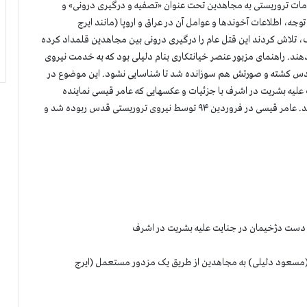
امات تروریستی به مجاهدین تحت عنوان «تصفیه و درگیری درونی» و
ه، اطلاعات آخوندها و عوامل آن در عراق و اروپا (مانند ایرج
 قتل عام مجاهدین در ۱۰ شهریور ۱۳۹۲ در اشرف، تلاش کردند این قتل عام را درگیری درونی بین مجاهدین قلمداد کرده
د. راهنمای مزبور عنصر خیانتکاری بنام دلیلی بود که به خدمت نیروی
قدس کشته و صورتش هم سوزانده شد تا شناسایی نشود. این موضوع در
 علیه بشریت در اشرف با جزئیات و عکسهایی که عامر قیسی نماینده
سازمان ملل در دیالی از مقتول و صورت او گرفته بود، افشا شد. عامر قیسی در فروردین ۹۴ توسط نیروی تروریستی قدس ربوده شد و
تن دست دژخیمان در جنایت علیه بشریت در اشرف
مسعود دلیلی) به مجاهدین از طریق یک مزدور مستعمل (ایرج