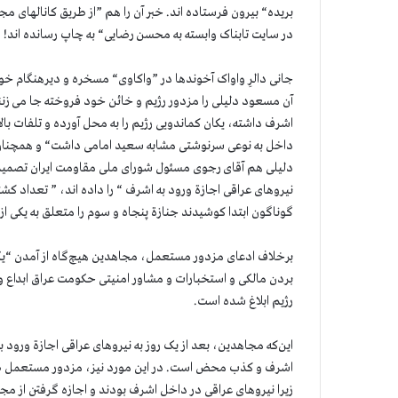
در سایت تابناک وابسته به محسن رضایی“ به چاپ رسانده اند!
جانی دالرِ واواک آخوندها در ”واکاوی“ مسخره و دیرهنگام 
آن مسعود دلیلی را مزدور رژیم و خائن خود فروخته جا می زنند 
اشرف داشته، یکان کماندویی رژیم را به محل آورده و تلفات با
داخل به نوعی سرنوشتی مشابه سعید امامی داشت“ و همچنان
دلیلی هم آقای رجوی مسئول شورای ملی مقاومت ایران تصمیم 
گوناگون ابتدا کوشیدند جنازة پنجاه و سوم را متعلق به یکی از
برخلاف ادعای مزدور مستعمل، مجاهدین هیچ‌گاه از آمدن “یکان
بردن مالکی و استخبارات و مشاور امنیتی حکومت عراق ابداع و
رژیم ابلاغ شده است.
این‌که مجاهدین، بعد از یک روز به نیروهای عراقی اجازة ورود ب
اشرف و کذب محض است. در این مورد نیز، مزدور مستعمل صرفاً
زیرا نیروهای عراقی در داخل اشرف بودند و اجازه گرفتن از مجا