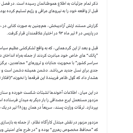
ذکر تمام جزئیات به اطلاع هموطنانمان رسیده است. در فصل
قبل از واقعه خود را به نیروهای عراقی و رژیم تسلیم کرده بود،
در پاریس در ۶ تیر ماه ۹۳ در اختیار علاقمندان قرار گرفت.
قبل و بعد از این گردهمایی، که به واقع لشکرکشی عظیم سیاسی 
”پاتک“ های خاص خود مبادرت کردند از جمله به‌راه انداختن د
جدی برای نسل جدید می‌باشد. دشمن همیشه دشمن است و نسل جد
هشدار داد که گول ظاهر فریبندة ‌این فرقه‌ها را نخورند“(افکار نیوز .۲.۱۹
در این میان، اطلاعات آخوندها تشبثات شکست خورده و سناریو
مزدور مستعمل ایرج مصداقی را بار دیگر به میدان فرستاده است 
بپردازد. ترهّات وزارت پسند، سریعاً در همان روز ۲۸ تیر در یک سایت دیگر وزارت اطلاعات (اینترلینک) منعکس شده است.
مزدور مزبور در نقش مبتذل کارآگاه نظام، از جمله به بازساز