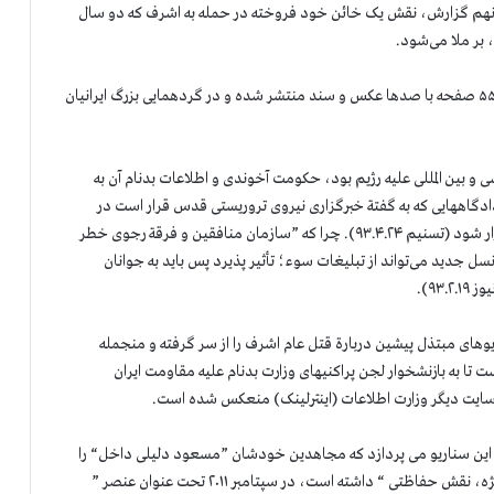
 نهم گزارش، نقش یک خائن خود فروخته در حمله به اشرف که دو سال
 بر ملا می‌شود.
گزارش مستند ارتش آزادیبخش، هم‌چنین به صورت کتابی در ۵۵۰ صفحه با صدها عکس و سند منتشر شده و در گردهمایی بزرگ ایرانیان
و بین المللی علیه رژیم بود، حکومت آخوندی و اطلاعات بدنام آن به
ادگاههایی که به گفتة خبرگزاری نیروی تروریستی قدس قرار است در
سراسر کشور” با محوریت جنایات و ترورهای“ مجاهدین، برگزار شود (تسنیم ۹۳.۴.۲۴). چرا که ”سازمان منافقین و فرقة رجوی خطر
ید می‌تواند از تبلیغات سوء؛ تأثیر پذیرد پس باید به جوانان
۹۳).
های مبتذل پیشین دربارة قتل عام اشرف را از سر گرفته و منجمله
تا به بازنشخوار لجن پراکنیهای وزارت بدنام علیه مقاومت ایران
ی این سناریو می پردازد که مجاهدین خودشان ”مسعود دلیلی داخل“ را
که ”محافظ مخصوص رهبری“ بوده و ”در طرح های امنیتی ویژه، نقش حفاظتی “ داشته است، در سپتامبر ۲۰۱۱ تحت عنوان عنصر ”