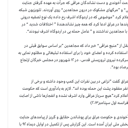
 بشریت در ۱۰ شهریور ۹۲ در اشرف، حکومت آخوندی و دست نشاندگان عراقی که جرأت به عهده گرفتن جنایت
نی“ و ”مرگهای مشکوک در درون مجاهدین“ روی آوردند. تلویزیون شبکه
گارش در بغداد اعلام کرد ”موضوعی که در اردوگاه اشرف رخ داده یک نوع تصفیه درونی
خوندها در عراق ادعا کرد که همه چیز نشاندهندة ” اختلافات شدید “ در
ا مجاهدین نداشتند و ” عامل حمله یی در اردوگاه اشرف نبودند“.
ری جهاد دانشگاهی رژیم (ایسنا) نیز در ۲۰ شهریور ۹۲ به نقل از ”منبع عراقی“ خبر داد که مجاهدین ”بر اساس سوابق قبلی در
ستفاده کرده و اعضای خود را برای استفاده تبلیغاتی و مظلوم نمایی به
قتل رسانده اند“. این در حالی بود که پاسدار قاسم سلیمانی، سرکرده نیروی تروریستی قدس، در ۱۲ شهریور در مجلس خبرگان ارتجاع
رصاد بود“.
۹۲، یک مقام ارشد حکومت عراق گفت ”نزاعی در بین نفرات این کمپ وجود داشته و برخی از
هاجمان از داخل کمپ بوده اند. سناریوی دیگر این است که ۷ نفر مفقود پشت این حمله بوده اند“. لازم به یادآوری است که حکومت
اعلام کرد”هیچ سرباز عراقی وارد اشرف نشده و انفجارها ناشی از اصابت
سه-اول سپتامبر۲۰۱۳)
آخوندی و حکومت عراق برای پوشاندن حقایق و گریز از پیامدهای جنایت
علیه بشریت در اشرف، به تفصیل در گزارش مستند ارتش آزادیبخش ملی ایران آمده است. این گزارش پس از تکمیل در اوایل دیماه ۹۲ با