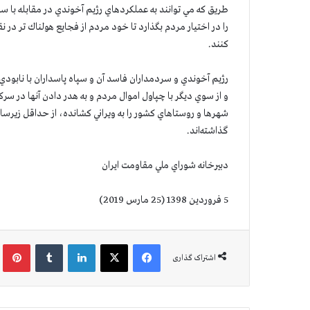
طريق كه مي توانند به عملكردهاي رژيم آخوندي در مقابله با سي
را در اختيار مردم بگذارد تا خود مردم از فجايع هولناك تر
كنند.
رژيم آخوندي و سردمداران فاسد آن و سپاه پاسداران با نابو
و از سوي ديگر با چپاول اموال مردم و به هدر دادن آنها در س
شهرها و روستاهاي كشور را به ويراني كشانده، از حداقل زيرسا
گذاشته‌اند.
دبيرخانه شوراي ملي مقاومت ايران
5 فروردين 1398 (25 مارس 2019)
فیس بوک
X
لینکدین
‫تامبلر
‫پین
اشتراک گذاری