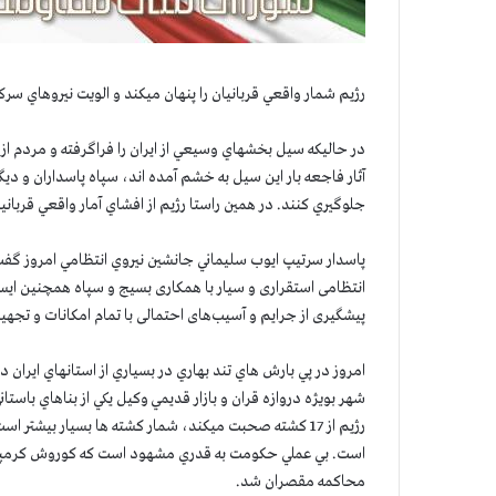
رژيم شمار واقعي قربانيان را پنهان ميكند و الويت نيروهاي س
در حاليكه سيل بخشهاي وسيعي از ايران را فراگرفته و مردم ا
آثار فاجعه بار اين سيل به خشم آمده اند، سپاه پاسداران و دي
جلوگيري كنند. در همين راستا رژيم از افشاي آمار واقعي قربان
پاسدار سرتيپ ايوب سليماني جانشين نيروي انتظامي امروز گ
انتظامی استقراری و سیار با همکاری بسیج و سپاه همچنین ای
پیشگیری از جرایم و آسیب‌های احتمالی با تمام امکانات و تجهیز
امروز در پي بارش هاي تند بهاري در بسياري از استانهاي اي
شهر بويژه دروازه قران و بازار قديمي وكيل يكي از بناهاي باستا
رژيم از 17 كشته صحبت ميكند، شمار كشته ها بسيار بيش
است. بي عملي حكومت به قدري مشهود است كه كوروش كرمپور ا
محاكمه مقصران شد.