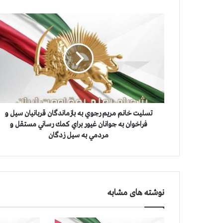
ت
س
ل
ي
ت
خ
ا
ن
م
م
تسليت خانم مریم رجوي به بازماندگان قربانيان سيل و
ر
فراخوان به جوانان غيور براي كمك رساني مستقل و
ی
مردمي به سيل زدگان
م
ر
ج
و
ي
نوشته های مشابه
ب
ه
ب