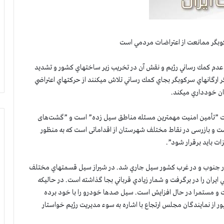
ركوبگر ممانعت از اعتراضات مردمي است
ز عدم كمك رساني رژيم و نقش آن در تخريب زير ساختهاي كشور و تشديد
گر ارگانهاي سركوبگر بجاي كمك رساني تلاش ميكنند از حركتهاي اعتراضي
يان خودداري ميكند.
فت ”تأمین امنیت مهمترین مسئله مناطق سیل زده” است و ”گشت‌های
ست و بازرسی در نقاط مختلف شهرستان از اقداماتی است که به منظور
ات باید برقرار شود”.
ران در جنوب و در غرب كشور سيل جاري شد. در شيراز سيل قسمتهاي مختلف
ني ايران را در برگرفت و شمار زيادي قرباني بجا گذاشته است. در حاليكه
تر است و مستمرا در حال افزايش است. سيل صدها خودرو را با خود برده
ز نمايندگان مجلس ارتجاع با اشاره به سوء مديريت رژيم خواستار