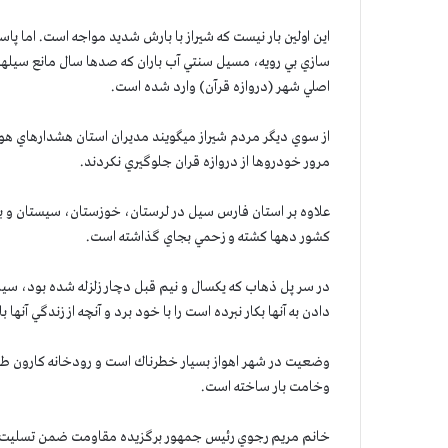
اين اولين بار نيست كه شيراز با بارش شديد مواجه است. اما پا
سازي بي رويه، مسيل سنتي آب باران كه صدها سال مانع سيلهاي 
اصلي شهر (دروازه قرآن) وارد شده است.
از سوي ديگر مردم شيراز ميگويند مديران استان هشدارهاي هوا
مرور خودروها از دروازه قران جلوگيري نكردند.
علاوه بر استان فارس سيل در لرستان، خوزستان، سيستان و بل
كشور دهها كشته و زحمي بجاي گذاشته است.
در سر پل ذهاب كه يكسال و نيم قبل دچار زلزله شده بود، سيل چ
دادن به آنها بكار نبرده است را با خود برد و آنچه از زندگي آنها
وضعيت در شهر اهواز بسيار خطرناك است و رودخانه كارون طغ
وخامت بار ساخته است.
خانم مريم رجوي رئيس جمهور برگزيده مقاومت ضمن تسليت به 