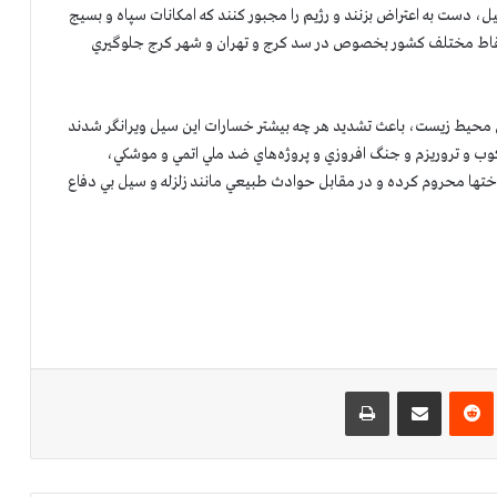
ل، دست به اعتراض بزنند و رژيم را مجبور كنند كه امكانات سپاه و بسيج
 در نقاط مختلف كشور بخصوص در سد كرج و تهران و شهر كرج جلوگيري
دي محيط زيست، باعث تشديد هر چه بيشتر خسارات اين سيل ويرانگر شدند
ركوب و تروريزم و جنگ افروزي و پروژه‌هاي ضد ملي اتمي و موشكي،
ختها محروم كرده‌ و در مقابل حوادث طبيعي مانند زلزله و سيل بي دفاع
‌ترست
‫رددیت
اشتراک گذاری از طریق ایمیل
چاپ