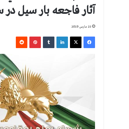
آثار فاجعه بار سيل در 
25 مارس 2019
فیس بوک
X
لینکدین
‫تامبلر
‫پین‌ترست
‫رددیت