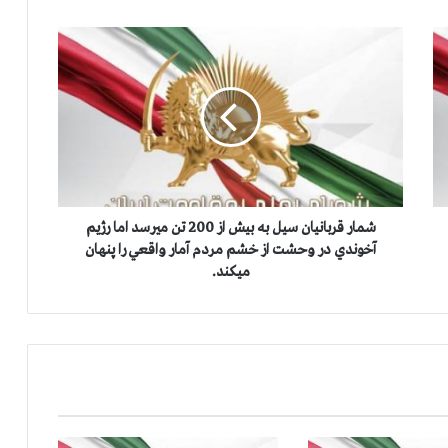
ش
م
ا
ر
ق
ر
ب
ا
ن
ي
شمار قربانيان سيل به بيش از 200 تن ميرسد اما رژيم
ا
آخوندي در وحشت از خشم مردم آمار واقعي را پنهان
ن
ميكند.
س
ي
ل
ب
ه
ب
ي
ش