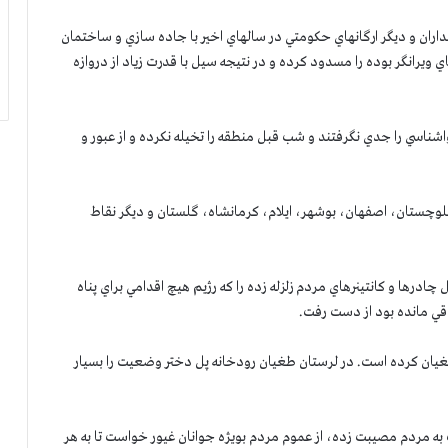
سداران و ديگر ارگانهاي حكومتي در سالهاي اخير با جاده سازي و ساختمان
ويرانگر بوده را مسدود كرده و در نتيجه سيل با قدرت زياد از دروازه
شناسي را جدي نگرفتند و شب قبل منطقه را تخيله نكرده و از عبور و
وچستان، اصفهان، بوشهر، ایلام، کرمانشاه، گلستان و ديگر نقاط
ادرها و كانتينرهاي مردم زلزله زده را كه رژيم هيچ اقدامي براي پناه
 باقي مانده بود از دست رفت.
يان كرده است. در لرستان طغيان رودخانه پل دختر وضعيت را بسيار
مردم مصيبت زده، از عموم مردم بويژه جوانان غيور خواست تا به هر