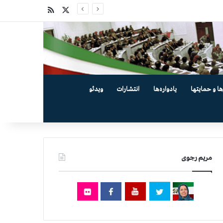
X
خوراک
ها و حمایتها
یادواره‌ها
انتشارات
ویدئو
مریم رجوی